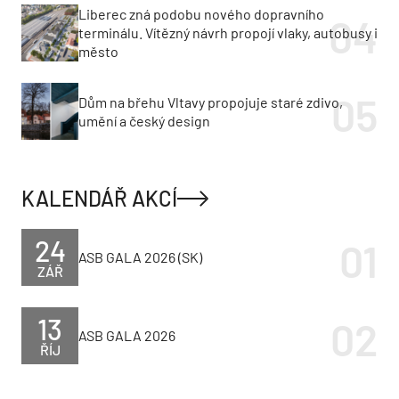
Liberec zná podobu nového dopravního
terminálu. Vítězný návrh propojí vlaky, autobusy i
město
Dům na břehu Vltavy propojuje staré zdivo,
umění a český design
KALENDÁŘ AKCÍ
24
ASB GALA 2026 (SK)
ZÁŘ
13
ASB GALA 2026
ŘÍJ