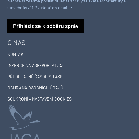
Nechte si zdarma posílat důležité zprávy ze světa architektury a
stavebnictví 1-2x týdně do emailu:
Přihlásit se k odběru zpráv
O NÁS
KONTAKT
INZERCE NA ASB-PORTAL.CZ
PŘEDPLATNÉ ČASOPISU ASB
OCHRANA OSOBNÍCH ÚDAJŮ
SOUKROMÍ – NASTAVENÍ COOKIES