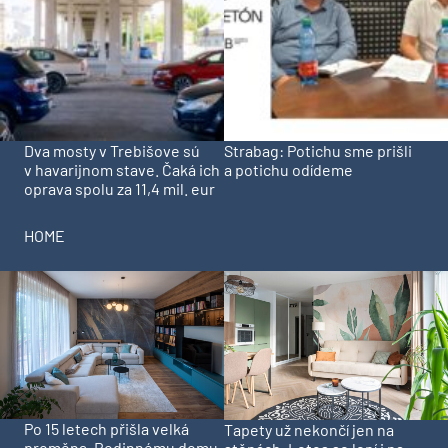
Dva mosty v Trebišove sú
Strabag: Potichu sme prišli
v havarijnom stave. Čaká ich
a potichu odídeme
oprava spolu za 11,4 mil. eur
HOME
Po 15 letech přišla velká
Tapety už nekončí jen na
proměna. Rodinnému domu