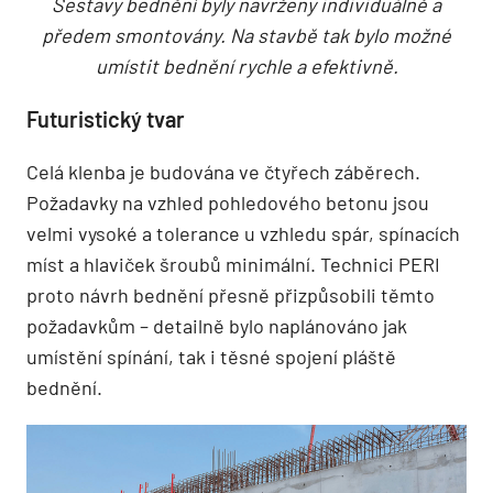
Sestavy bednění byly navrženy individuálně a
předem smontovány. Na stavbě tak bylo možné
umístit bednění rychle a efektivně.
Futuristický tvar
Celá klenba je budována ve čtyřech záběrech.
Požadavky na vzhled pohledového betonu jsou
velmi vysoké a tolerance u vzhledu spár, spínacích
míst a hlaviček šroubů minimální. Technici PERI
proto návrh bednění přesně přizpůsobili těmto
požadavkům – detailně bylo naplánováno jak
umístění spínání, tak i těsné spojení pláště
bednění.