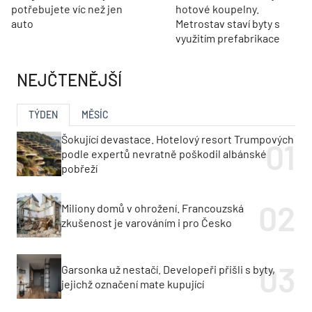
potřebujete víc než jen
hotové koupelny.
auto
Metrostav staví byty s
využitím prefabrikace
NEJČTENĚJŠÍ
TÝDEN
MĚSÍC
Šokující devastace. Hotelový resort Trumpových
podle expertů nevratně poškodil albánské
pobřeží
Miliony domů v ohrožení. Francouzská
zkušenost je varováním i pro Česko
Garsonka už nestačí. Developeři přišli s byty,
jejichž označení mate kupující