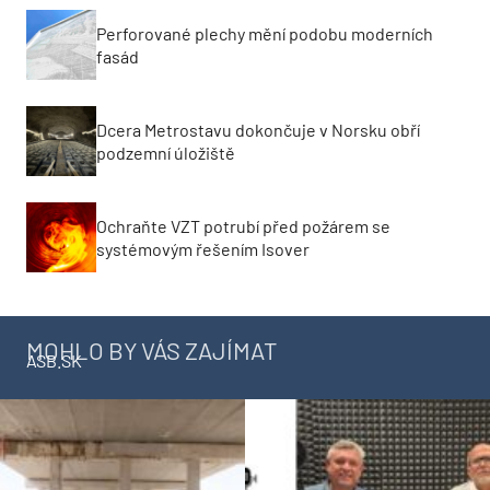
Perforované plechy mění podobu moderních
fasád
Dcera Metrostavu dokončuje v Norsku obří
podzemní úložiště
Ochraňte VZT potrubí před požárem se
systémovým řešením Isover
MOHLO BY VÁS ZAJÍMAT
ASB.SK