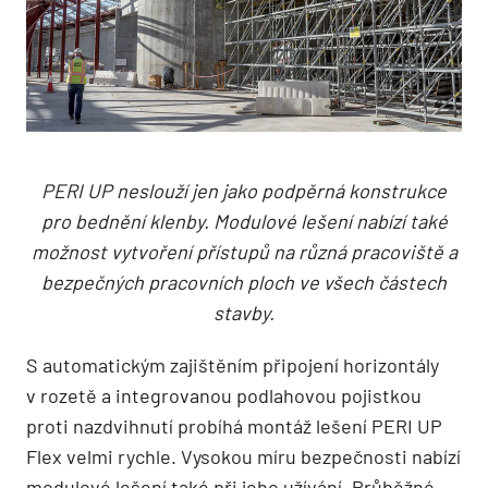
PERI UP neslouží jen jako podpěrná konstrukce
pro bednění klenby. Modulové lešení nabízí také
možnost vytvoření přístupů na různá pracoviště a
bezpečných pracovních ploch ve všech částech
stavby.
S automatickým zajištěním připojení horizontály
v rozetě a integrovanou podlahovou pojistkou
proti nazdvihnutí probíhá montáž lešení PERI UP
Flex velmi rychle. Vysokou míru bezpečnosti nabízí
modulové lešení také při jeho užívání. Průběžné