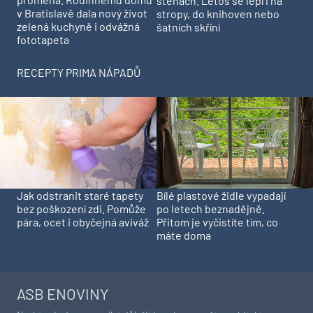
stěnách. Letos se lepí i na
v Bratislavě dala nový život
stropy, do knihoven nebo
zelená kuchyně i odvážná
šatních skříní
fototapeta
RECEPTY PRIMA NÁPADŮ
Jak odstranit staré tapety
Bílé plastové židle vypadají
bez poškození zdi. Pomůže
po letech beznadějně.
pára, ocet i obyčejná aviváž
Přitom je vyčistíte tím, co
máte doma
ASB ENOVINY