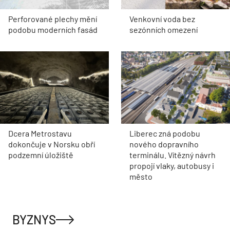
Perforované plechy mění
Venkovní voda bez
podobu moderních fasád
sezónních omezení
Dcera Metrostavu
Liberec zná podobu
dokončuje v Norsku obří
nového dopravního
podzemní úložiště
terminálu. Vítězný návrh
propojí vlaky, autobusy i
město
BYZNYS