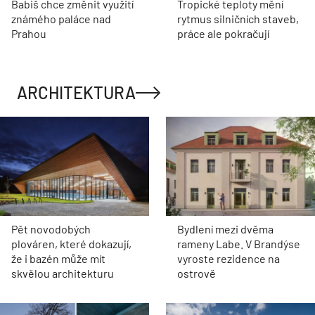
Babiš chce změnit využití
Tropické teploty mění
známého paláce nad
rytmus silničních staveb,
Prahou
práce ale pokračují
ARCHITEKTURA
Pět novodobých
Bydlení mezi dvěma
plováren, které dokazují,
rameny Labe. V Brandýse
že i bazén může mít
vyroste rezidence na
skvělou architekturu
ostrově