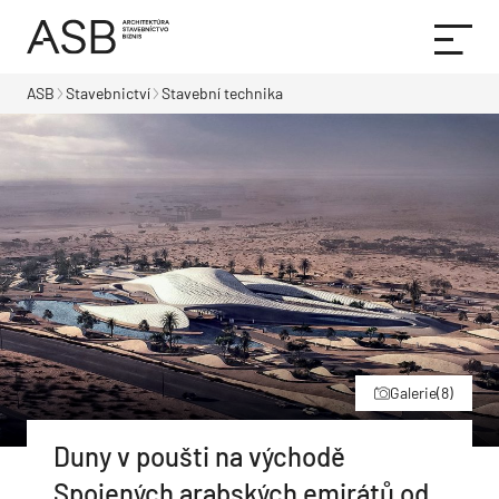
ASB
Stavebnictví
Stavební technika
Galerie
(8)
Duny v poušti na východě
Spojených arabských emirátů od