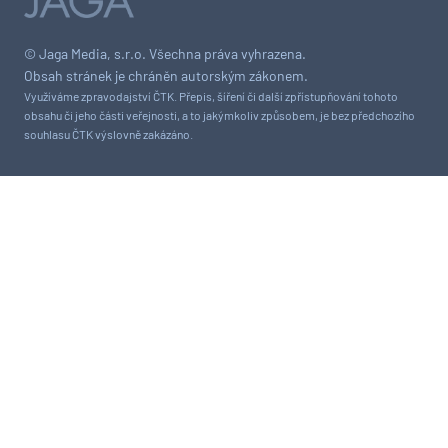
© Jaga Media, s.r.o. Všechna práva vyhrazena.
Obsah stránek je chráněn autorským zákonem.
Využíváme zpravodajství ČTK. Přepis, šíření či další zpřístupňování tohoto
obsahu či jeho části veřejnosti, a to jakýmkoliv způsobem, je bez předchozího
souhlasu ČTK výslovně zakázáno.