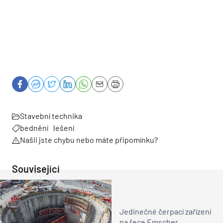
Stavební technika
bednění
lešení
Našli jste chybu nebo máte připomínku?
Související
Jedinečné čerpací zařízení
na řece Emscher