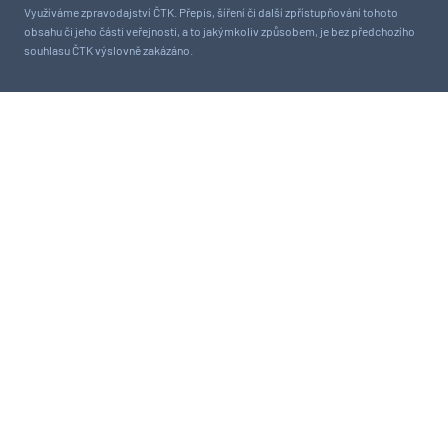
Využíváme zpravodajství ČTK. Přepis, šíření či další zpřístupňování tohoto
obsahu či jeho části veřejnosti, a to jakýmkoliv způsobem, je bez předchozího
souhlasu ČTK výslovně zakázáno.