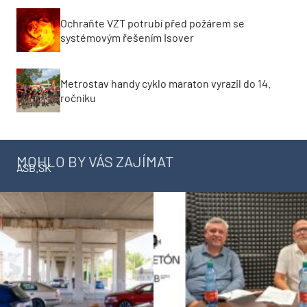
Ochraňte VZT potrubí před požárem se
systémovým řešením Isover
Metrostav handy cyklo maraton vyrazil do 14.
ročníku
MOHLO BY VÁS ZAJÍMAT
ASB.SK