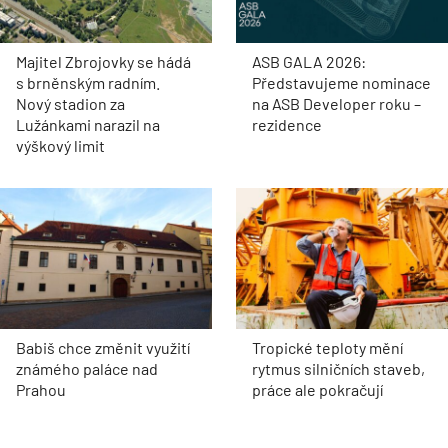
Majitel Zbrojovky se hádá
ASB GALA 2026:
s brněnským radním.
Představujeme nominace
Nový stadion za
na ASB Developer roku –
Lužánkami narazil na
rezidence
výškový limit
Babiš chce změnit využití
Tropické teploty mění
známého paláce nad
rytmus silničních staveb,
Prahou
práce ale pokračují