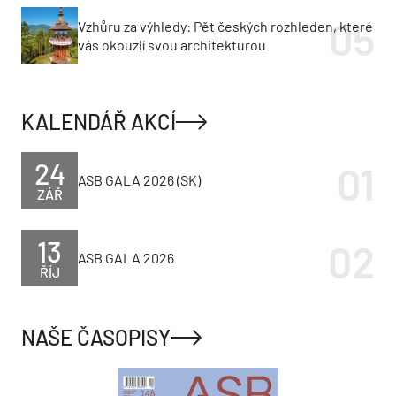
Vzhůru za výhledy: Pět českých rozhleden, které
vás okouzlí svou architekturou
KALENDÁŘ AKCÍ
24
ASB GALA 2026 (SK)
ZÁŘ
13
ASB GALA 2026
ŘÍJ
NAŠE ČASOPISY