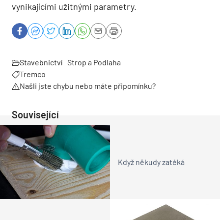
vynikajícími užitnými parametry.
Stavebnictví
Strop a Podlaha
Tremco
Našli jste chybu nebo máte připomínku?
Související
Když někudy zatéká