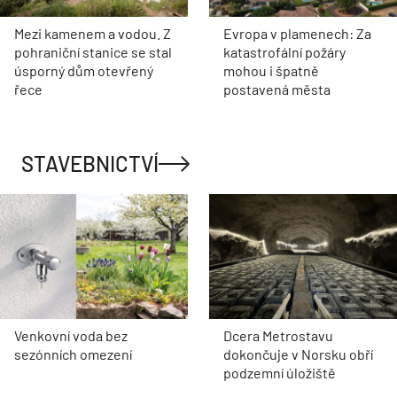
Mezi kamenem a vodou. Z
Evropa v plamenech: Za
pohraniční stanice se stal
katastrofální požáry
úsporný dům otevřený
mohou i špatně
řece
postavená města
STAVEBNICTVÍ
Venkovní voda bez
Dcera Metrostavu
sezónních omezení
dokončuje v Norsku obří
podzemní úložiště