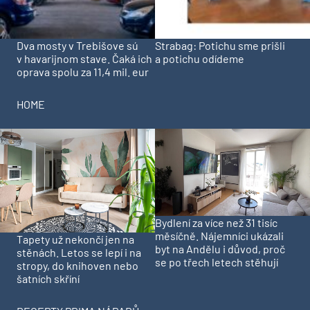
Dva mosty v Trebišove sú
Strabag: Potichu sme prišli
v havarijnom stave. Čaká ich
a potichu odídeme
oprava spolu za 11,4 mil. eur
HOME
Bydlení za více než 31 tisíc
měsíčně. Nájemníci ukázali
Tapety už nekončí jen na
byt na Andělu i důvod, proč
stěnách. Letos se lepí i na
se po třech letech stěhují
stropy, do knihoven nebo
šatních skříní