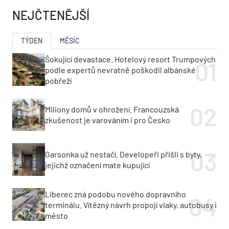
NEJČTENĚJŠÍ
TÝDEN
MĚSÍC
Šokující devastace. Hotelový resort Trumpových
podle expertů nevratně poškodil albánské
pobřeží
Miliony domů v ohrožení. Francouzská
zkušenost je varováním i pro Česko
Garsonka už nestačí. Developeři přišli s byty,
jejichž označení mate kupující
Liberec zná podobu nového dopravního
terminálu. Vítězný návrh propojí vlaky, autobusy i
město