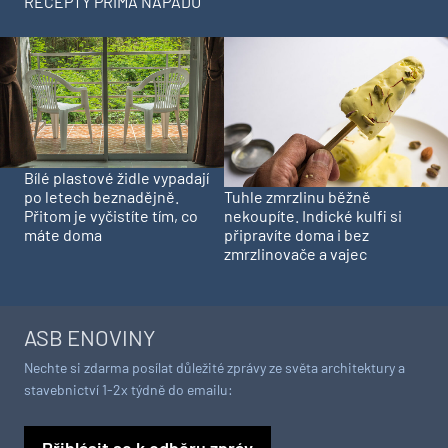
RECEPTY PRIMA NÁPADŮ
Bílé plastové židle vypadají
Tuhle zmrzlinu běžně
po letech beznadějně.
nekoupíte. Indické kulfi si
Přitom je vyčistíte tím, co
připravíte doma i bez
máte doma
zmrzlinovače a vajec
ASB ENOVINY
Nechte si zdarma posílat důležité zprávy ze světa architektury a
stavebnictví 1-2x týdně do emailu:
Přihlásit se k odběru zpráv