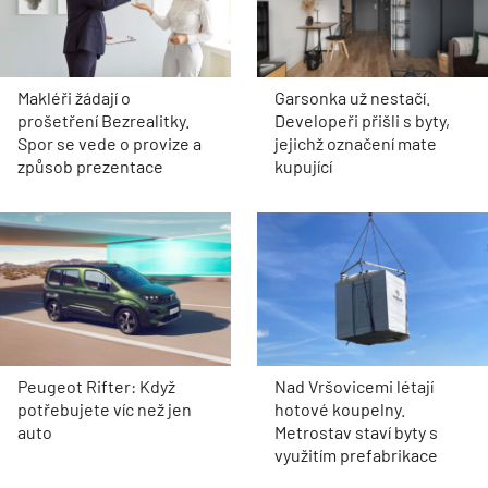
Makléři žádají o
Garsonka už nestačí.
prošetření Bezrealitky.
Developeři přišli s byty,
Spor se vede o provize a
jejichž označení mate
způsob prezentace
kupující
Peugeot Rifter: Když
Nad Vršovicemi létají
potřebujete víc než jen
hotové koupelny.
auto
Metrostav staví byty s
využitím prefabrikace