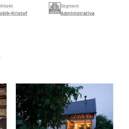
chitekt
Segment
ybik-Kristof
Administrativa
TZB HAUSTECHNIK 02/2026
?