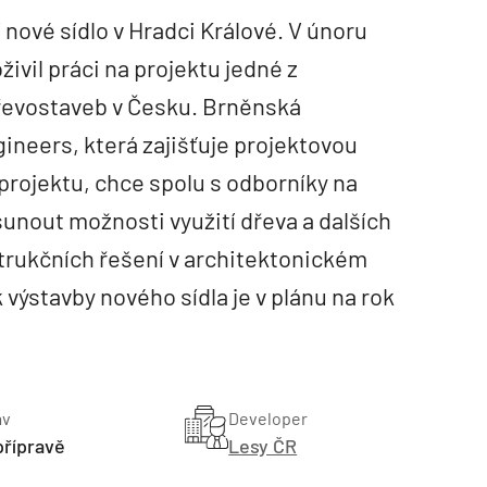
 nové sídlo v Hradci Králové. V únoru
živil práci na projektu jedné z
dřevostaveb v Česku. Brněnská
ineers, která zajišťuje projektovou
rojektu, chce spolu s odborníky na
nout možnosti využití dřeva a dalších
trukčních řešení v architektonickém
 výstavby nového sídla je v plánu na rok
av
Developer
přípravě
Lesy ČR