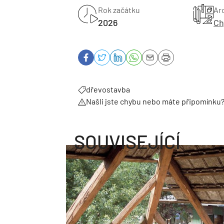
Rok začátku
Ar
2026
Ch
dřevostavba
Našli jste chybu nebo máte připomínku
SOUVISEJÍCÍ