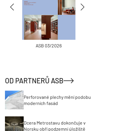
ASB 03/2026
INŽENÝRSKÉ
OD PARTNERŮ ASB
Perforované plechy mění podobu
moderních fasád
Dcera Metrostavu dokončuje v
Norsku obří podzemní úložiště