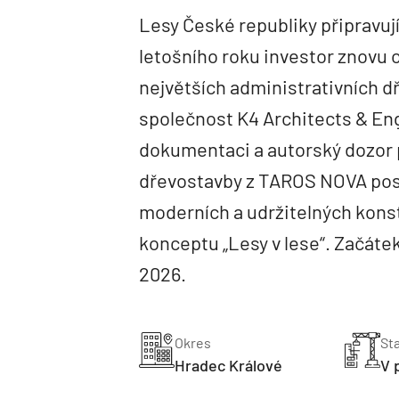
Lesy České republiky připravují
letošního roku investor znovu o
největších administrativních 
společnost K4 Architects & Eng
dokumentaci a autorský dozor p
dřevostavby z TAROS NOVA posu
moderních a udržitelných kons
konceptu „Lesy v lese“. Začátek
2026.
Okres
St
Hradec Králové
V 