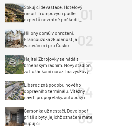
ka
Dopravní stavby
Šokující devastace. Hotelový
resort Trumpových podle
objekty
tavby
expertů nevratně poškodil
albánské pobřeží
unely
Geotechnika
Inženýrské sítě
Miliony domů v ohrožení.
Francouzská zkušenost je
varováním i pro Česko
Majitel Zbrojovky se hádá s
brněnským radním. Nový stadion
za Lužánkami narazil na výškový
limit
Liberec zná podobu nového
dopravního terminálu. Vítězný
návrh propojí vlaky, autobusy i
město
Garsonka už nestačí. Developeři
přišli s byty, jejichž označení mate
kupující