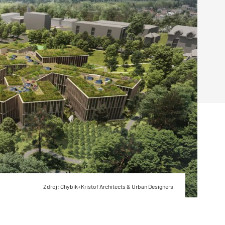
Poruchy střechy
Rekonstrukce střechy
Průmysl a logisti
Větrání a odvětrávání
Komíny
Historické stavby
Průmyslové 
Fasáda
Inženýrské s
Omítky
Doprava
Mosty
T
Zdroj: Chybik+Kristof Architects & Urban Designers