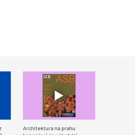
z
Architektura na prahu