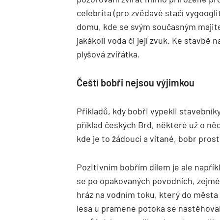
celebrita (pro zvědavé stačí vygooglit
domu, kde se svým současným majitelem
jakákoli voda či její zvuk. Ke stavbě 
plyšová zvířátka.
Čeští bobři nejsou výjimkou
Příkladů, kdy bobři vypekli stavebníky 
příklad českých Brd, některé už o něc
kde je to žádoucí a vítané, bobr pros
Pozitivním bobřím dílem je ale např
se po opakovaných povodních, zejména
hráz na vodním toku, který do města 
lesa u pramene potoka se nastěhovala