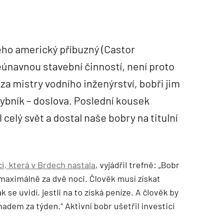
jeho americký příbuzný (Castor
únavnou stavební činností, není proto
í za mistry vodního inženýrství, bobři jim
rybník – doslova. Poslední kousek
elý svět a dostal naše bobry na titulní
ci, která v Brdech nastala
, vyjádřil trefně: „Bobr
 maximálně za dvě noci. Člověk musí získat
 se uvidí, jestli na to získá peníze. A člověk by
dem za týden.“ Aktivní bobr ušetřil investici