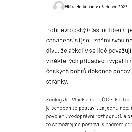
Eliška Hřebenářová
-
8. dubna 2025
Bobr evropský (Castor fiber) i 
canadensis) jsou známí svou ne
divu, že ačkoliv se lidé považuj
v některých případech vypálili 
českých bobrů dokonce pobavil c
stránky.
Zoolog Jiří Vlček se pro ČT24 k
situa
je schopen to postavit za jednu noc,
povolení, vodoprávní rozhodnutí, a pak
to samozřejmě postavil s bagrem odha