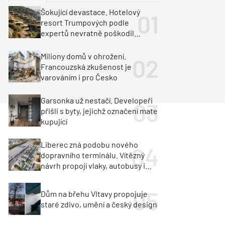
ka
Dopravní stavby
Šokující devastace. Hotelový
resort Trumpových podle
objekty
tavby
expertů nevratně poškodil
albánské pobřeží
unely
Geotechnika
Inženýrské sítě
Miliony domů v ohrožení.
Francouzská zkušenost je
varováním i pro Česko
Garsonka už nestačí. Developeři
přišli s byty, jejichž označení mate
kupující
Liberec zná podobu nového
dopravního terminálu. Vítězný
návrh propojí vlaky, autobusy i
město
Dům na břehu Vltavy propojuje
staré zdivo, umění a český design