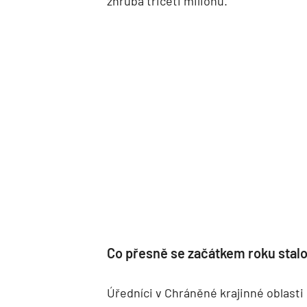
zhruba třiceti milionů.
Co přesně se začátkem roku stal
Úředníci v Chráněné krajinné oblasti 