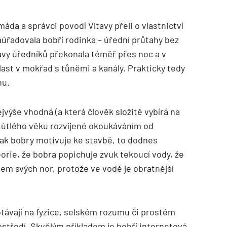
máda a správci povodí Vltavy přeli o vlastnictví
úřadovala bobří rodinka – úřední průtahy bez
avy úředníků překonala téměř přes noc a v
last v mokřad s tůněmi a kanály. Prakticky tedy
nu.
ejvýše vhodná (a která člověk složitě vybírá na
h útlého věku rozvíjené okoukáváním od
šak bobry motivuje ke stavbě, to dodnes
orie, že bobra popichuje zvuk tekoucí vody, že
lem svých nor, protože ve vodě je obratnější
távají na fyzice, selském rozumu či prostém
středí. Skvělým příkladem je bobří internetová