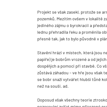
Projekt se však zasekl, protože se ar
pozemků. Mezitím ovšem v lokalitě za
jediného zájmu o byrokracii a předst
lednu přehradila řeku a proměnila ob
přesně tak, jak to bylo původně v plá
Stavění hrázi v místech, která jsou n
papíře) je bobrům vrozené a od jejic
dospělých a pomoci při stavbě. Co v
zůstává záhadou – ve hře jsou však te
se bobr snaží vytvářet hlubší tůně ko
než na souši, ad.
Doposud však všechny teorie ztrosko
pozorování zvířat mimo přirozené pro