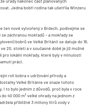
, že úřady nakonec část plánovaných
ovat. Jedna bobří rodina tak ušetřila Winzeru
je ten nově vytvořený v Brdech, podívejme se
li se záchranou mokřadů – a mokřady se
ylovení) bobrů ve Velké Británii se datuje do 16.
 ve 20. století a v současné době je již možné
í pro lokální mokřady, které byly v minulosti
amutí práci.
ejní roli bobra v udržování přírody a
edostatky Velké Británie ve snaze tohoto
y. I to bylo jedním z důvodů, proč byla v roce
a do 40 000 m² velké ohrady na jednom z
ržela přibližně 3 miliony litrů vody v