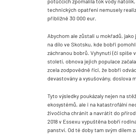
potůčcích zpomalila tok vody natolik
technických opatření nemusely realiz
přibližně 30 000 eur.
Abychom ale zůstali u mokřadů, jako 
na dílo ve Skotsku, kde bobři pomoh
záchranou bobrů. Vyhynutí (či spíše v
století, obnova jejich populace začala
zcela zodpovědně říci, že bobři odvád
devastovány a vysušovány, doslova m
Tyto výsledky poukázaly nejen na stěž
ekosystémů, ale i na katastrofální n
živočicha chránit a navrátit do přírod
2018 v Essexu vypuštěna bobří rodin
panství. Od té doby tam svým dílem zad