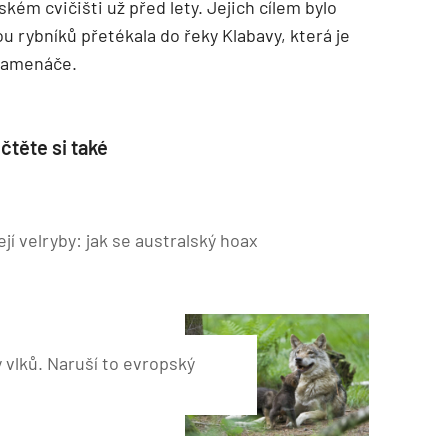
kém cvičišti už před lety. Jejich cílem bylo
u rybníků přetékala do řeky Klabavy, která je
kamenáče.
čtěte si také
ejí velryby: jak se australský hoax
 vlků. Naruší to evropský