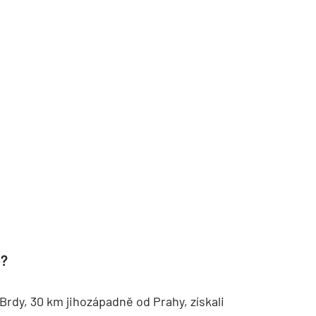
TZB HAUSTECHNIK 02/2026
o?
Brdy, 30 km jihozápadně od Prahy, získali