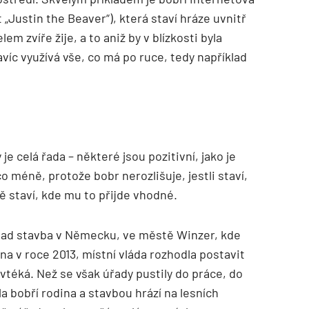
 „Justin the Beaver“), která staví hráze uvnitř
 zvíře žije, a to aniž by v blízkosti byla
navíc využívá vše, co má po ruce, tedy například
je celá řada – některé jsou pozitivní, jako je
o méně, protože bobr nerozlišuje, jestli staví,
tě staví, kde mu to přijde vhodné.
íklad stavba v Německu, ve městě Winzer, kde
 v roce 2013, místní vláda rozhodla postavit
vtéká. Než se však úřady pustily do práce, do
 bobří rodina a stavbou hrází na lesních