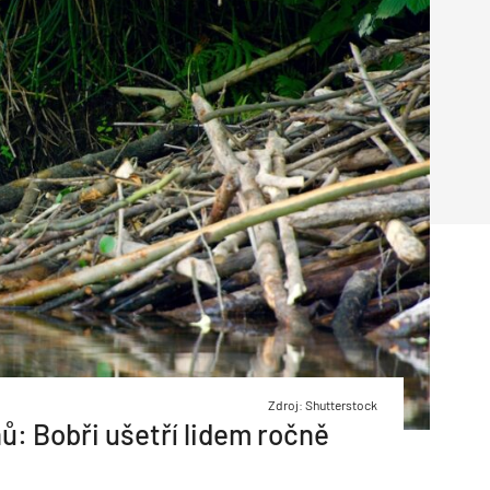
Poruchy střechy
Rekonstrukce střechy
Průmysl a logisti
Větrání a odvětrávání
Komíny
Historické stavby
Průmyslové 
Fasáda
Inženýrské s
Omítky
Doprava
Mosty
T
Zdroj: Shutterstock
ů: Bobři ušetří lidem ročně