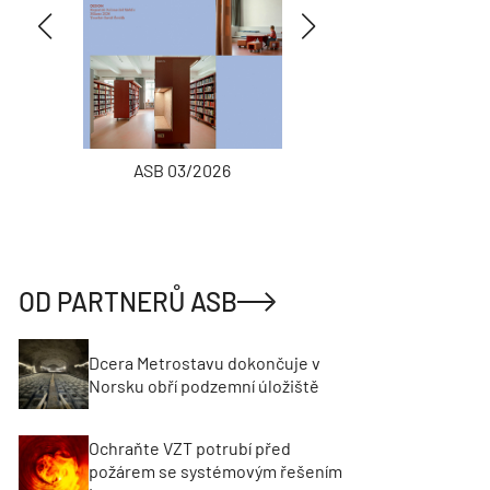
ASB 03/2026
INŽENÝRSKÉ
OD PARTNERŮ ASB
Dcera Metrostavu dokončuje v
Norsku obří podzemní úložiště
Ochraňte VZT potrubí před
požárem se systémovým řešením