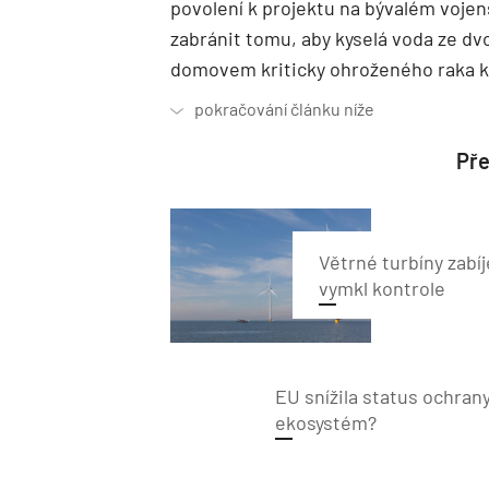
povolení k projektu na bývalém vojens
zabránit tomu, aby kyselá voda ze dvo
domovem kriticky ohroženého raka 
Pře
Větrné turbíny zabíj
vymkl kontrole
EU snížila status ochrany
ekosystém?