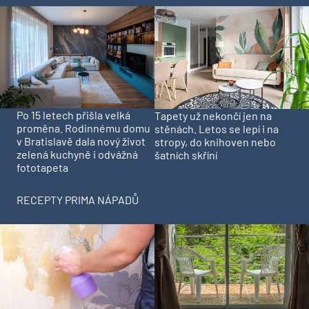
Po 15 letech přišla velká
Tapety už nekončí jen na
proměna. Rodinnému domu
stěnách. Letos se lepí i na
v Bratislavě dala nový život
stropy, do knihoven nebo
zelená kuchyně i odvážná
šatních skříní
fototapeta
RECEPTY PRIMA NÁPADŮ