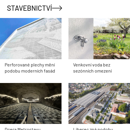
STAVEBNICTVÍ
Perforované plechy mění
Venkovní voda bez
podobu moderních fasád
sezónních omezení
Dcera Metrostavu
Liberec zná podobu