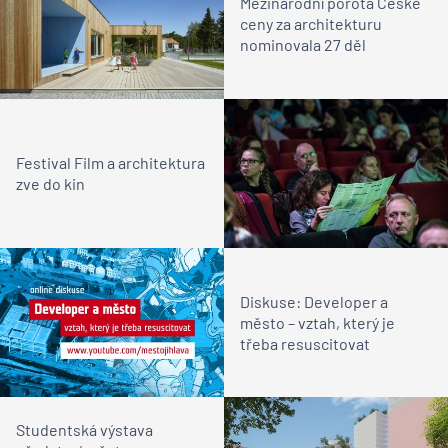
Mezinárodní porota České
ceny za architekturu
nominovala 27 děl
Festival Film a architektura
zve do kin
Diskuse: Developer a
město – vztah, který je
třeba resuscitovat
Studentská výstava