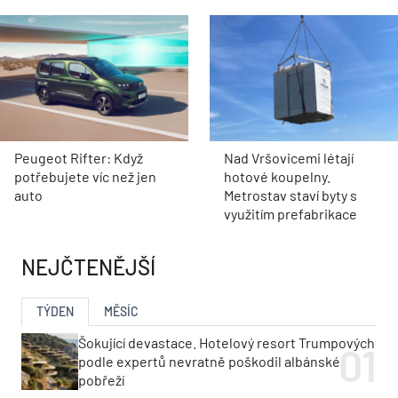
Peugeot Rifter: Když
Nad Vršovicemi létají
potřebujete víc než jen
hotové koupelny.
auto
Metrostav staví byty s
využitím prefabrikace
NEJČTENĚJŠÍ
TÝDEN
MĚSÍC
Šokující devastace. Hotelový resort Trumpových
podle expertů nevratně poškodil albánské
pobřeží