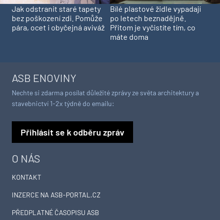
Jak odstranit staré tapety
Bílé plastové židle vypadají
bez poškození zdi. Pomůže
po letech beznadějně.
pára, ocet i obyčejná aviváž
Přitom je vyčistíte tím, co
máte doma
ASB ENOVINY
Nechte si zdarma posílat důležité zprávy ze světa architektury a
stavebnictví 1-2x týdně do emailu:
Přihlásit se k odběru zpráv
O NÁS
KONTAKT
INZERCE NA ASB-PORTAL.CZ
PŘEDPLATNÉ ČASOPISU ASB