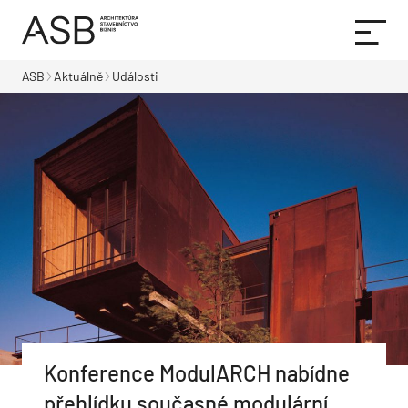
ASB
Aktuálně
Události
Konference ModulARCH nabídne
přehlídku současné modulární