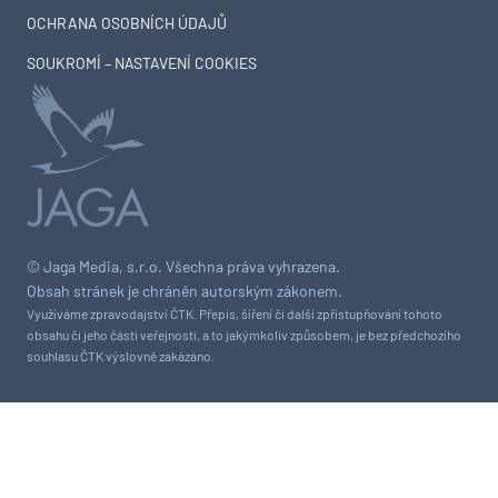
OCHRANA OSOBNÍCH ÚDAJŮ
SOUKROMÍ – NASTAVENÍ COOKIES
© Jaga Media, s.r.o. Všechna práva vyhrazena.
Obsah stránek je chráněn autorským zákonem.
Využíváme zpravodajství ČTK. Přepis, šíření či další zpřístupňování tohoto
obsahu či jeho části veřejnosti, a to jakýmkoliv způsobem, je bez předchozího
souhlasu ČTK výslovně zakázáno.