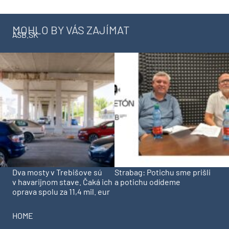
MOHLO BY VÁS ZAJÍMAT
ASB.SK
Dva mosty v Trebišove sú
Strabag: Potichu sme prišli
v havarijnom stave. Čaká ich
a potichu odídeme
oprava spolu za 11,4 mil. eur
HOME