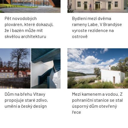
Pět novodobých
Bydlení mezi dvěma
plováren, které dokazují,
rameny Labe. V Brandýse
že i bazén může mít
vyroste rezidence na
skvělou architekturu
ostrově
Dům na břehu Vltavy
Mezi kamenem a vodou. Z
propojuje staré zdivo,
pohraniční stanice se stal
umění a český design
úsporný dům otevřený
řece