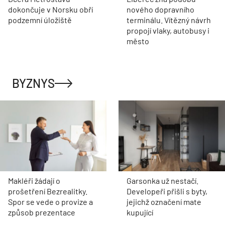
dokončuje v Norsku obří
nového dopravního
podzemní úložiště
terminálu. Vítězný návrh
propojí vlaky, autobusy i
město
BYZNYS
Makléři žádají o
Garsonka už nestačí.
prošetření Bezrealitky.
Developeři přišli s byty,
Spor se vede o provize a
jejichž označení mate
způsob prezentace
kupující