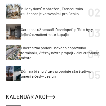
Miliony domů v ohrožení. Francouzská
zkušenost je varováním i pro Česko
Garsonka už nestačí. Developeři přišli s byty,
jejichž označení mate kupující
Liberec zná podobu nového dopravního
terminálu. Vítězný návrh propojí vlaky, autobusy i
město
Dům na břehu Vltavy propojuje staré zdivo,
umění a český design
KALENDÁŘ AKCÍ