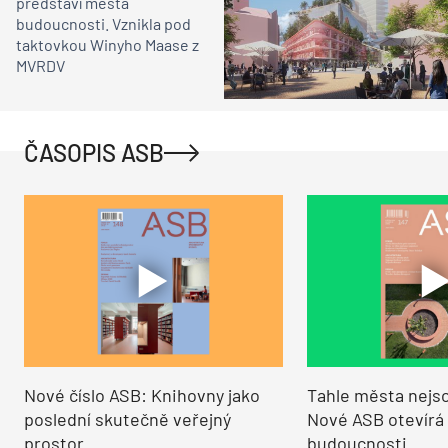
představí města
budoucnosti. Vznikla pod
taktovkou Winyho Maase z
MVRDV
ČASOPIS ASB
Nové číslo ASB: Knihovny jako
Tahle města nejso
poslední skutečně veřejný
Nové ASB otevírá
prostor
budoucnosti