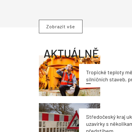
Zobrazit vše
AKTUÁLNĚ
Tropické teploty m
silničních staveb, p
Středočeský kraj u
uzavírky s několik
předstihem