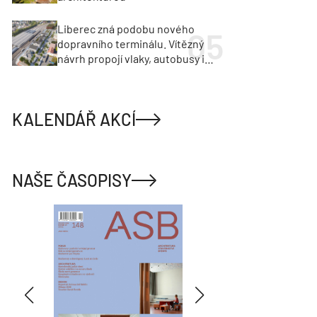
Liberec zná podobu nového
dopravního terminálu. Vítězný
návrh propojí vlaky, autobusy i
město
KALENDÁŘ AKCÍ
NAŠE ČASOPISY