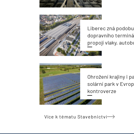
Liberec zná podob
dopravního terminál
propojí vlaky, autob
Ohrožení krajiny i 
solární park v Evro
kontroverze
Více k tématu Stavebnictví