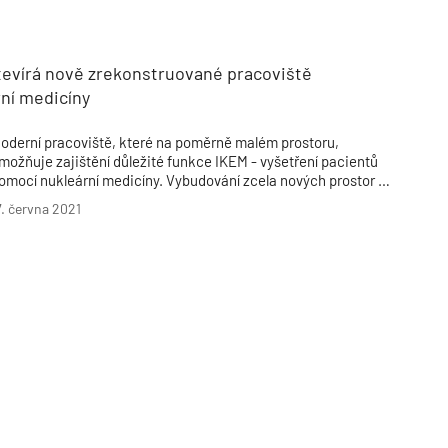
Poruchy střechy
Rekonstrukce střechy
Průmysl a logisti
Větrání a odvětrávání
Komíny
Historické stavby
Průmyslové 
Fasáda
Inženýrské s
tevírá nově zrekonstruované pracoviště
Omítky
Doprava
Mosty
T
ní medicíny
oderní pracoviště, které na poměrně malém prostoru,
možňuje zajištění důležité funkce IKEM - vyšetření pacientů
omocí nukleární medicíny. Vybudování zcela nových prostor v
ouladu s nejpřísnějšími pokyny pro přípravu radiofarmak a
7. června 2021
ybavení novými zobrazovacími možnostmi stálo celkem
ezmála 40 milionů Kč bez DPH.