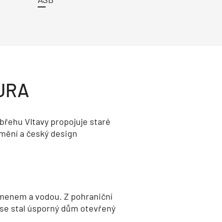
URA
břehu Vltavy propojuje staré
umění a český design
menem a vodou. Z pohraniční
 se stal úsporný dům otevřený