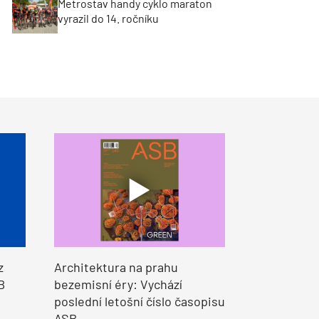
Metrostav handy cyklo maraton
vyrazil do 14. ročníku
z
Architektura na prahu
B
bezemisní éry: Vychází
poslední letošní číslo časopisu
ASB