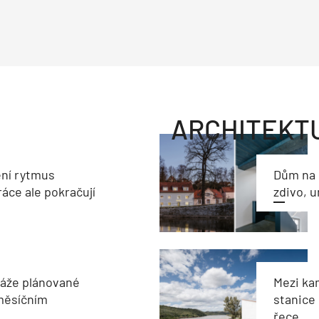
ARCHITEKT
ění rytmus
Dům na 
ráce ale pokračují
zdivo, 
káže plánované
Mezi ka
aměsíčním
stanice
řece