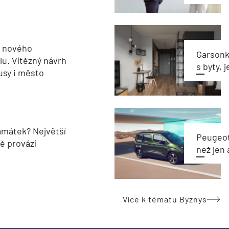
u nového
Garsonka
u. Vítězný návrh
s byty, 
usy i město
památek? Největší
Peugeot
pě provází
než jen 
Více k tématu Byznys