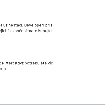
 už nestačí. Developeři přišli
jejichž označení mate kupující
 Rifter: Když potřebujete víc
auto