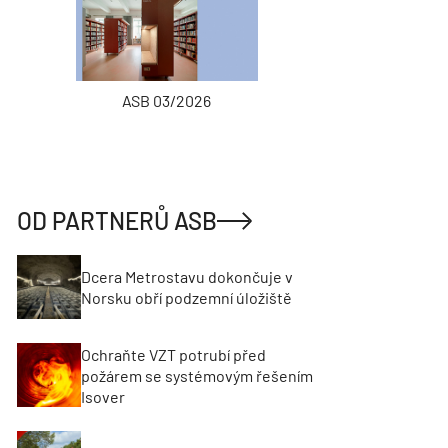
ASB 03/2026
INŽENÝRSKÉ
OD PARTNERŮ ASB
Dcera Metrostavu dokončuje v
Norsku obří podzemní úložiště
Ochraňte VZT potrubí před
požárem se systémovým řešením
Isover