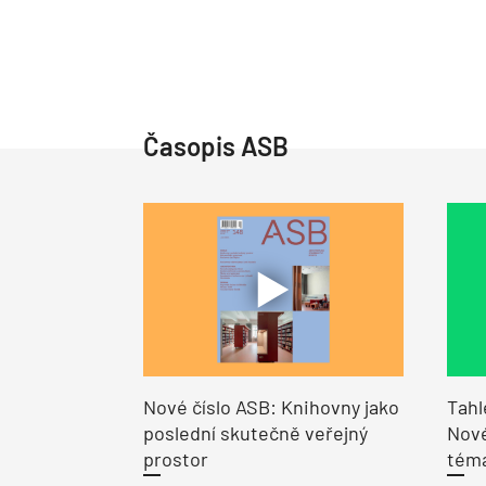
Časopis ASB
Nové číslo ASB: Knihovny jako
Tahl
poslední skutečně veřejný
Nové
prostor
tém