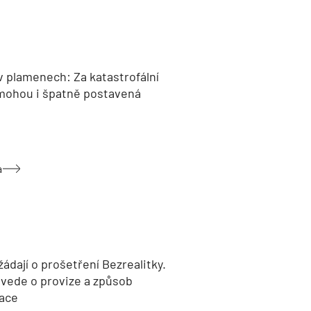
v plamenech: Za katastrofální
mohou i špatně postavená
a
žádají o prošetření Bezrealitky.
 vede o provize a způsob
ace