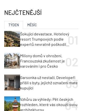
ka
Dopravní stavby
objekty
NEJČTENĚJŠÍ
tavby
unely
Geotechnika
Inženýrské sítě
TÝDEN
MĚSÍC
Šokující devastace. Hotelový
resort Trumpových podle
expertů nevratně poškodil
albánské pobřeží
Miliony domů v ohrožení.
Francouzská zkušenost je
varováním i pro Česko
Garsonka už nestačí. Developeři
přišli s byty, jejichž označení mate
kupující
Vzhůru za výhledy: Pět českých
rozhleden, které vás okouzlí svou
architekturou