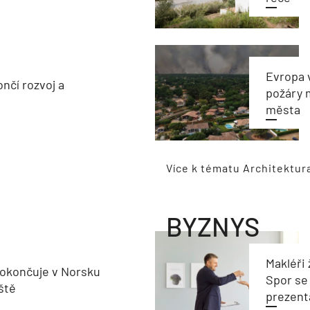
Evropa 
nčí rozvoj a
požáry 
města
Více k tématu Architektur
BYZNYS
Makléři 
okončuje v Norsku
Spor se
ště
prezent