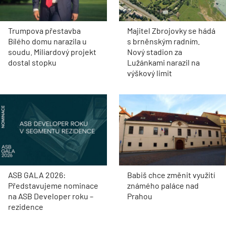
Trumpova přestavba
Majitel Zbrojovky se hádá
Bílého domu narazila u
s brněnským radním.
soudu. Miliardový projekt
Nový stadion za
dostal stopku
Lužánkami narazil na
výškový limit
ASB GALA 2026:
Babiš chce změnit využití
Představujeme nominace
známého paláce nad
na ASB Developer roku –
Prahou
rezidence