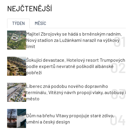
NEJČTENĚJŠÍ
TÝDEN
MĚSÍC
Majitel Zbrojovky se hádá s brněnským radním.
Nový stadion za Lužánkami narazil na výškový
limit
Šokující devastace. Hotelový resort Trumpových
podle expertů nevratně poškodil albánské
pobřeží
Liberec zná podobu nového dopravního
terminálu. Vítězný návrh propojí vlaky, autobusy i
město
Dům na břehu Vltavy propojuje staré zdivo,
umění a český design