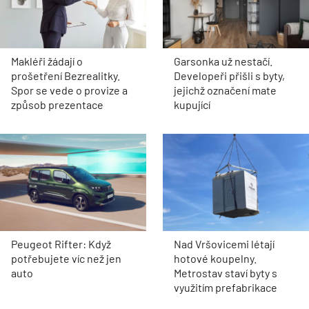
Makléři žádají o
Garsonka už nestačí.
prošetření Bezrealitky.
Developeři přišli s byty,
Spor se vede o provize a
jejichž označení mate
způsob prezentace
kupující
Peugeot Rifter: Když
Nad Vršovicemi létají
potřebujete víc než jen
hotové koupelny.
auto
Metrostav staví byty s
využitím prefabrikace