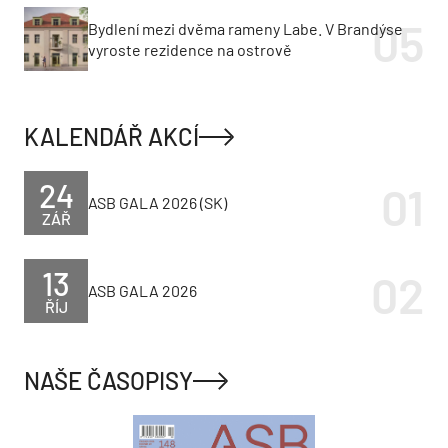
Bydlení mezi dvěma rameny Labe. V Brandýse
vyroste rezidence na ostrově
KALENDÁŘ AKCÍ
24
ASB GALA 2026 (SK)
ZÁŘ
13
ASB GALA 2026
ŘÍJ
NAŠE ČASOPISY