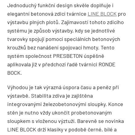
Jednoduchý funkční design skvěle doplňuje i
elegantní betonová zdicí tvárnice
LINE BLOCK
pro
výstavbu plných plotů. Zajímavostí tohoto zdicího
systému je způsob výstavby, kdy se jednotlivé
tvarovky spojují pomocí speciálních betonových
kroužků bez nanášení spojovací hmoty. Tento
systém společnost PRESBETON úspěšně
aplikovala již v předchozí řadě tvárnici RONDE
BOCK.
Výhodou je tak výrazná úspora času a peněz při
výstavbě. Stabilita zdiva je zajištěna
integrovanými železobetonovými sloupky. Konce
stěn je nutno vždy ukončit probetonovaným
sloupkem s vloženou výztuží. Barevně se novinka
LINE BLOCK drží klasiky v podobě černé, bílé a