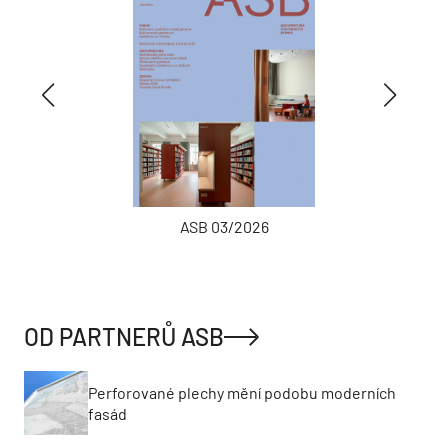
ASB 03/2026
OD PARTNERŮ ASB
Perforované plechy mění podobu moderních
fasád