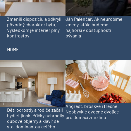
Zmenili dispozíciu a odkryli
Ján Palenčár: Ak neurobíme
pôvodný charakter bytu.
zmeny, stále budeme
Výsledkom je interiér plný
najhorší v dostupnosti
kontrastov
bývania
HOME
Angrešt, broskve i třešně.
Děti odrostly a rodiče začali
Neobvyklé ovocné dvojice
bydlet jinak. Příčky nahradily
pro domácí zmrzlinu
dubové objemy a klavír se
stal dominantou celého