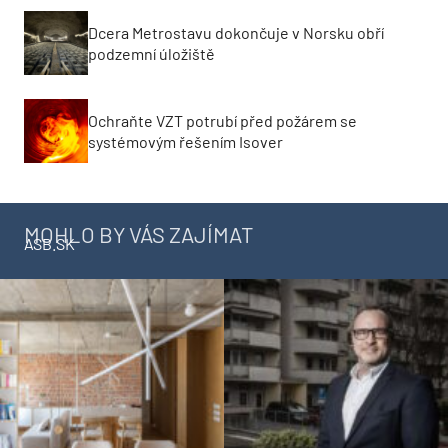
Dcera Metrostavu dokončuje v Norsku obří
podzemní úložiště
Ochraňte VZT potrubí před požárem se
systémovým řešením Isover
MOHLO BY VÁS ZAJÍMAT
ASB.SK