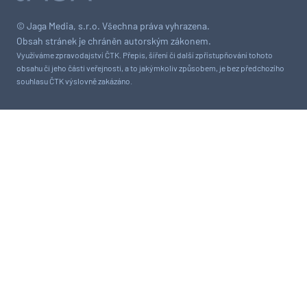
© Jaga Media, s.r.o. Všechna práva vyhrazena.
Obsah stránek je chráněn autorským zákonem.
Využíváme zpravodajství ČTK. Přepis, šíření či další zpřístupňování tohoto
obsahu či jeho části veřejnosti, a to jakýmkoliv způsobem, je bez předchozího
souhlasu ČTK výslovně zakázáno.