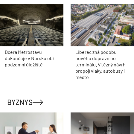
Dcera Metrostavu
Liberec zná podobu
dokončuje v Norsku obří
nového dopravního
podzemní úložiště
terminálu. Vítězný návrh
propojí vlaky, autobusy i
město
BYZNYS