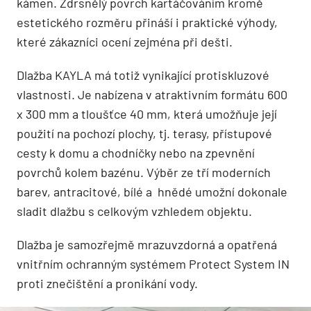
kámen. Zdrsnělý povrch kartáčováním kromě
estetického rozměru přináší i praktické výhody,
které zákazníci ocení zejména při dešti.
Dlažba KAYLA má totiž vynikající protiskluzové
vlastnosti. Je nabízena v atraktivním formátu 600
x 300 mm a tloušťce 40 mm, která umožňuje její
použití na pochozí plochy, tj. terasy, přístupové
cesty k domu a chodníčky nebo na zpevnění
povrchů kolem bazénu. Výběr ze tří moderních
barev, antracitové, bílé a hnědé umožní dokonale
sladit dlažbu s celkovým vzhledem objektu.
Dlažba je samozřejmě mrazuvzdorná a opatřená
vnitřním ochranným systémem Protect System IN
proti znečištění a pronikání vody.