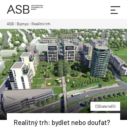
ASB
Byznys
Realitní trh
Galerie
(5)
Realitný trh: bydlet nebo doufat?