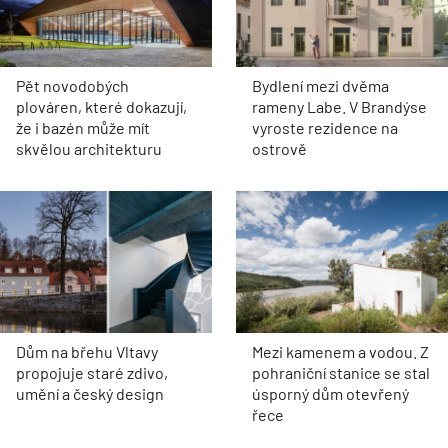
Pět novodobých
Bydlení mezi dvěma
plováren, které dokazují,
rameny Labe. V Brandýse
že i bazén může mít
vyroste rezidence na
skvělou architekturu
ostrově
Dům na břehu Vltavy
Mezi kamenem a vodou. Z
propojuje staré zdivo,
pohraniční stanice se stal
umění a český design
úsporný dům otevřený
řece