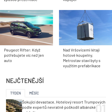
Peugeot Rifter: Když
Nad Vršovicemi létají
potřebujete víc než jen
hotové koupelny.
auto
Metrostav staví byty s
využitím prefabrikace
NEJČTENĚJŠÍ
TÝDEN
MĚSÍC
Šokující devastace. Hotelový resort Trumpových
podle expertů nevratně poškodil albánské