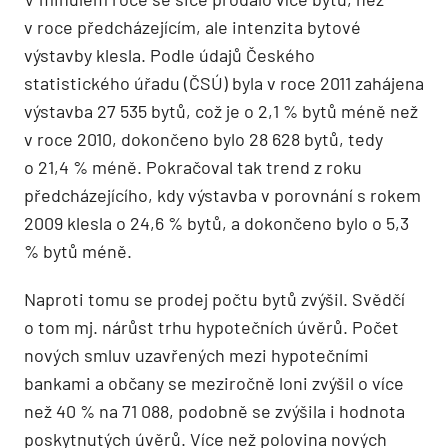
v roce předcházejícím, ale intenzita bytové
výstavby klesla. Podle údajů Českého
statistického úřadu (ČSÚ) byla v roce 2011 zahájena
výstavba 27 535 bytů, což je o 2,1 % bytů méně než
v roce 2010, dokončeno bylo 28 628 bytů, tedy
o 21,4 % méně. Pokračoval tak trend z roku
předcházejícího, kdy výstavba v porovnání s rokem
2009 klesla o 24,6 % bytů, a dokončeno bylo o 5,3
% bytů méně.
Naproti tomu se prodej počtu bytů zvýšil. Svědčí
o tom mj. nárůst trhu hypotečních úvěrů. Počet
nových smluv uzavřených mezi hypotečními
bankami a občany se meziročně loni zvýšil o více
než 40 % na 71 088, podobně se zvýšila i hodnota
poskytnutých úvěrů. Více než polovina nových