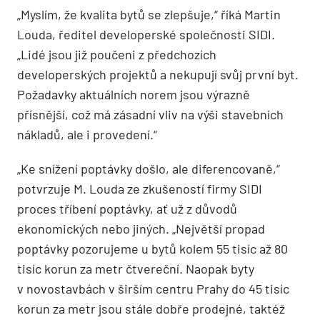
„Myslím, že kvalita bytů se zlepšuje,“ říká Martin
Louda, ředitel developerské společnosti SIDI.
„Lidé jsou již poučeni z předchozích
developerských projektů a nekupují svůj první byt.
Požadavky aktuálních norem jsou výrazně
přísnější, což má zásadní vliv na výši stavebních
nákladů, ale i provedení.“
„Ke snížení poptávky došlo, ale diferencovaně,“
potvrzuje M. Louda ze zkušeností firmy SIDI
proces tříbení poptávky, ať už z důvodů
ekonomických nebo jiných. „Největší propad
poptávky pozorujeme u bytů kolem 55 tisíc až 80
tisíc korun za metr čtvereční. Naopak byty
v novostavbách v širším centru Prahy do 45 tisíc
korun za metr jsou stále dobře prodejné, taktéž