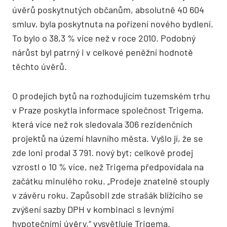
úvěrů poskytnutých občanům, ­absolutně 40 604
smluv, byla poskytnuta na pořízení nového bydlení.
To bylo o 38,3 % více než v roce 2010. Podobný
nárůst byl patrný i v celkové peněžní hodnotě
těchto úvěrů.
O prodejích bytů na rozhodujícím tuzemském trhu
v Praze poskytla informace společnost Trigema,
která více než rok sledovala 306 rezidenčních
projektů na území hlavního města. Vyšlo jí, že se
zde loni prodal 3 791. nový byt; celkově prodej
vzrostl o 10 % více, než Trigema předpovídala na
začátku minulého roku. „Prodeje znatelně stouply
v závěru roku. Zapůsobil zde strašák blížícího se
zvýšení sazby DPH v kombinaci s levnými
hypotečními úvěry,“ vysvětluje Trigema.