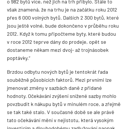
o 982 bytů více, než jich na trh přibylo. Stále to
však znamená, že na trhu je na začátku roku 2012
přes 6 000 volných bytů. Dalších 2 300 bytů, které
jsou ještě volné, bude dokončeno v průběhu roku
2012. Když k tomu připočteme byty, které budou
v roce 2012 teprve dány do prodeje, opět se
dostaneme někam mezi dvoj- až trojnásobek
poptávky.“
Brzdou odbytu nových bytů je tentokrát řada
souběžně působících faktorů. Mezi prvními lze
jmenovat změny v sazbách daně z přidané
hodnoty. Očekávání zvýšení snížené sazby mohlo
povzbudit k nákupu bytů v minulém roce, a zřejmě
se tak také stalo. V současné době se ale právě
tato očekávání mění v nejistotu, která vysokým
investicím a dlouhodobému zadlužování naopak