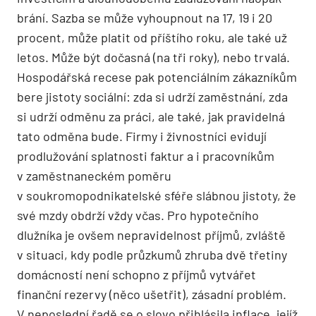
brání. Sazba se může vyhoupnout na 17, 19 i 20
procent, může platit od příštího roku, ale také už
letos. Může být dočasná (na tři roky), nebo trvalá.
Hospodářská recese pak potenciálním zákazníkům
bere jistoty sociální: zda si udrží zaměstnání, zda
si udrží odměnu za práci, ale také, jak pravidelná
tato odměna bude. Firmy i živnostníci evidují
prodlužování splatnosti faktur a i pracovníkům
v zaměstnaneckém poměru
v soukromopodnikatelské sféře slábnou jistoty, že
své mzdy obdrží vždy včas. Pro hypotečního
dlužníka je ovšem nepravidelnost příjmů, zvláště
v situaci, kdy podle průzkumů zhruba dvě třetiny
domácností není schopno z příjmů vytvářet
finanční rezervy (něco ušetřit), zásadní problém.
V neposlední řadě se o slovo přihlásila inflace, jejíž