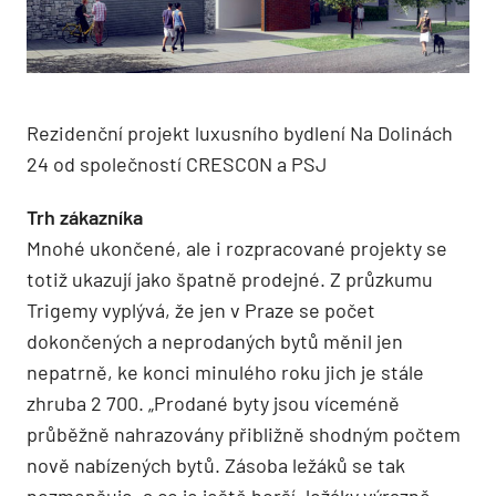
Rezidenční projekt luxusního bydlení Na Dolinách
24 od společností CRESCON a PSJ
Trh zákazníka
Mnohé ukončené, ale i rozpracované projekty se
totiž ukazují jako špatně prodejné. Z průzkumu
Trigemy vyplývá, že jen v Praze se počet
dokončených a neprodaných bytů měnil jen
nepatrně, ke konci minulého roku jich je stále
zhruba 2 700. „Prodané byty jsou víceméně
průběžně nahrazovány přibližně shodným počtem
nově nabízených bytů. Zásoba ležáků se tak
nezmenšuje, a co je ještě horší, ležáky výrazně