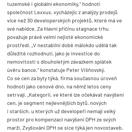
tuzemské i globální ekonomiky,“ hodnotí
společnost Lexxus, vycházejíc z analýzy prodejů
více než 30 developerských projektů, které má ve
své nabídce. Za hlavní příčinu stagnace trhu
považuje právě velmi nejisté ekonomické
prostředí. „V nestabilní době málokdo udělá tak
důležité rozhodnutí, jako je investice do
nemovitosti s dlouholetým závazkem splátek
úvěru bance,“ konstatuje Peter Višňovský.
Co se cen za byty týká, firma současnou úroveň
hodnotí jako cenové dno, na němž letos ceny
setrvají. „Kategorií, ve které lze očekávat navýšení
cen, je segment nejlevnějších bytů, nových
i starších, u kterých už developeři nemají velký
prostor pro kompenzaci navýšení DPH ze svých
marží. Zvyšování DPH se sice týká jen novostaveb,