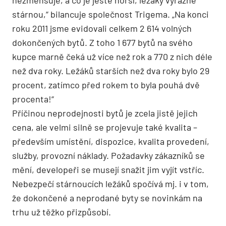
stárnou,“ bilancuje společnost Trigema. „Na konci
roku 2011 jsme evidovali celkem 2 614 volných
dokončených bytů. Z toho 1 677 bytů na svého
kupce marně čeká už více než rok a 770 z nich déle
než dva roky. Ležáků starších než dva roky bylo 29
procent, zatímco před rokem to byla pouhá dvě
procenta!“
Příčinou neprodejnosti bytů je zcela jistě jejich
cena, ale velmi silně se projevuje také kvalita –
především umístění, dispozice, kvalita provedení,
služby, provozní náklady. Požadavky zákazníků se
mění, developeři se musejí snažit jim vyjít vstříc.
Nebezpečí stárnoucích ležáků spočívá mj. i v tom,
že dokončené a neprodané byty se novinkám na
trhu už těžko přizpůsobí.