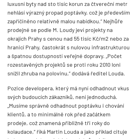
luxusní byty nad sto tisíc korun za čtvereční metr
nehlásí výrazný propad poptávky, což je především
zapříčiněno relativně malou nabídkou.“ Nejhůře
prodejné se podle M. Loudy jeví projekty na
okrajích Prahy s cenou nad 55 tisíc Kč/m2 nebo za
hranicí Prahy, častokrát s nulovou infrastrukturou
a špatnou dostupností veřejné dopravy. „Počet
rozestavěných projektů se proti roku 2010 loni
snížil zhruba na polovinu,“ dodává ředitel Louda.
Pozice developera, který má nyní odhadnout vkus
svých budoucích zákazníků, není jednoduchá.
„Musíme správně odhadnout poptávku i chování
klientů, a to minimálně rok před začátkem
prodeje, což znamená přibližně tři roky do
kolaudace,“ říká Martin Louda a jako příklad cituje