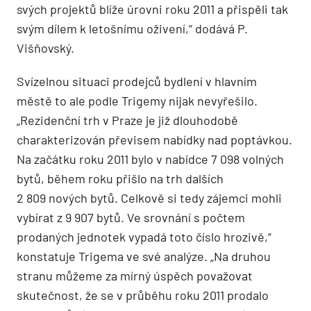
svých projektů blíže úrovni roku 2011 a přispěli tak
svým dílem k letošnímu oživení,“ dodává P.
Višňovský.
Svízelnou situaci prodejců bydlení v hlavním
městě to ale podle Trigemy nijak nevyřešilo.
„Rezidenční trh v Praze je již dlouhodobě
charakterizován převisem nabídky nad poptávkou.
Na začátku roku 2011 bylo v nabídce 7 098 volných
bytů, během roku přišlo na trh dalších
2 809 nových bytů. Celkově si tedy zájemci mohli
vybírat z 9 907 bytů. Ve srovnání s počtem
prodaných jednotek vypadá toto číslo hrozivě,“
konstatuje Trigema ve své analýze. „Na druhou
stranu můžeme za mírný úspěch považovat
skutečnost, že se v průběhu roku 2011 prodalo