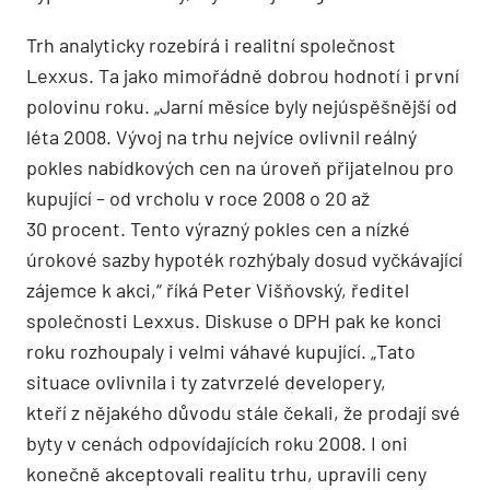
Trh analyticky rozebírá i realitní společnost
Lexxus. Ta jako mimořádně dobrou hodnotí i první
polovinu roku. „Jarní měsíce byly nejúspěšnější od
léta 2008. Vývoj na trhu nejvíce ovlivnil reálný
pokles nabídkových cen na úroveň přijatelnou pro
kupující – od vrcholu v roce 2008 o 20 až
30 procent. Tento výrazný pokles cen a nízké
úrokové sazby hypoték rozhýbaly dosud vyčkávající
zájemce k akci,“ říká Peter Višňovský, ředitel
společnosti Lexxus. Diskuse o DPH pak ke konci
roku rozhoupaly i velmi váhavé kupující. „Tato
situace ovlivnila i ty zatvrzelé developery,
kteří z nějakého důvodu stále čekali, že prodají své
byty v cenách odpovídajících roku 2008. I oni
konečně akceptovali realitu trhu, upravili ceny