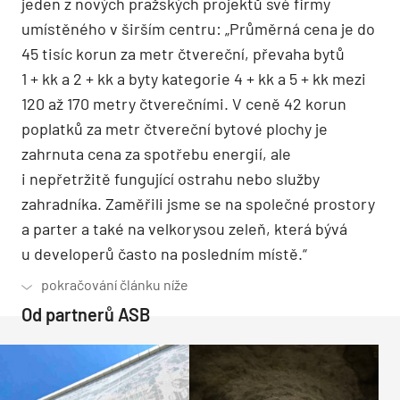
jeden z nových pražských projektů své firmy
umístěného v širším centru: „Průměrná cena je do
45 tisíc korun za metr čtvereční, převaha bytů
1 + kk a 2 + kk a byty kategorie 4 + kk a 5 + kk mezi
120 až 170 metry čtverečními. V ceně 42 korun
poplatků za metr čtvereční bytové plochy je
zahrnuta cena za spotřebu energií, ale
i nepřetržitě fungující ostrahu nebo služby
zahradníka. Zaměřili jsme se na společné prostory
a parter a také na velkorysou zeleň, která bývá
u developerů často na posledním místě.“
Od partnerů ASB