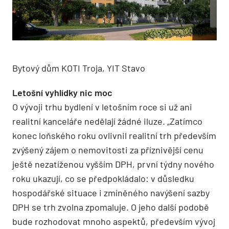
Bytový dům KOTI Troja, YIT Stavo
Letošní vyhlídky nic moc
O vývoji trhu bydlení v letošním roce si už ani
realitní kanceláře nedělají žádné iluze. „Zatímco
konec loňského roku ovlivnil realitní trh především
zvýšený zájem o nemovitosti za příznivější cenu
ještě nezatíženou vyšším DPH, první týdny nového
roku ukazují, co se předpokládalo: v důsledku
hospodářské situace i zmíněného navýšení sazby
DPH se trh zvolna zpomaluje. O jeho další podobě
bude rozhodovat mnoho aspektů, především vývoj