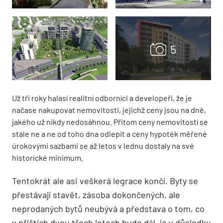
Už tři roky halasí realitní odborníci a developeři, že je
načase nakupovat nemovitosti, jejichž ceny jsou na dně,
jakého už nikdy nedosáhnou. Přitom ceny nemovitostí se
stále ne a ne od toho dna odlepit a ceny hypoték měřené
úrokovými sazbami se až letos v lednu dostaly na své
historické minimum.
Tentokrát ale asi veškerá legrace končí. Byty se
přestávají stavět, zásoba dokončených, ale
neprodaných bytů neubývá a představa o tom, co
v příštích dvou třech letech bude dál, je v důsledku