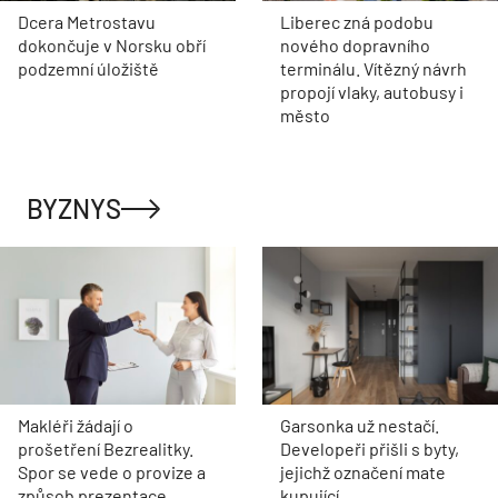
Dcera Metrostavu
Liberec zná podobu
dokončuje v Norsku obří
nového dopravního
podzemní úložiště
terminálu. Vítězný návrh
propojí vlaky, autobusy i
město
BYZNYS
Makléři žádají o
Garsonka už nestačí.
prošetření Bezrealitky.
Developeři přišli s byty,
Spor se vede o provize a
jejichž označení mate
způsob prezentace
kupující