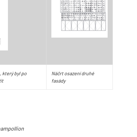
 který byl po
Náčrt osazení druhé
it
fasády
hampollion