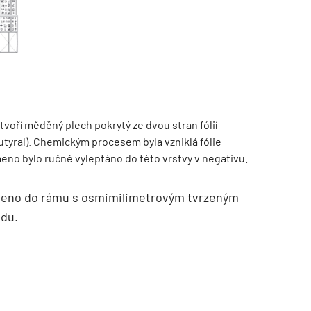
TZB HAUSTECHNIK 02/2026
y tvoří měděný plech pokrytý ze dvou stran fólií
tyral). Chemickým procesem byla vzniklá fólie
no bylo ručně vyleptáno do této vrstvy v negativu.
aveno do rámu s osmimilimetrovým tvrzeným
ádu.