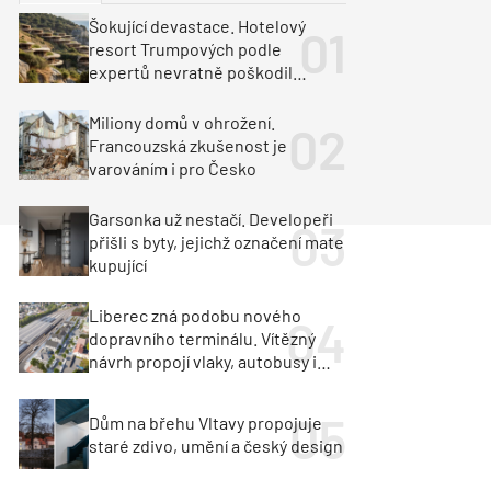
ka
Dopravní stavby
Šokující devastace. Hotelový
resort Trumpových podle
objekty
tavby
expertů nevratně poškodil
albánské pobřeží
unely
Geotechnika
Inženýrské sítě
Miliony domů v ohrožení.
Francouzská zkušenost je
varováním i pro Česko
Garsonka už nestačí. Developeři
přišli s byty, jejichž označení mate
kupující
Liberec zná podobu nového
dopravního terminálu. Vítězný
návrh propojí vlaky, autobusy i
město
Dům na břehu Vltavy propojuje
staré zdivo, umění a český design