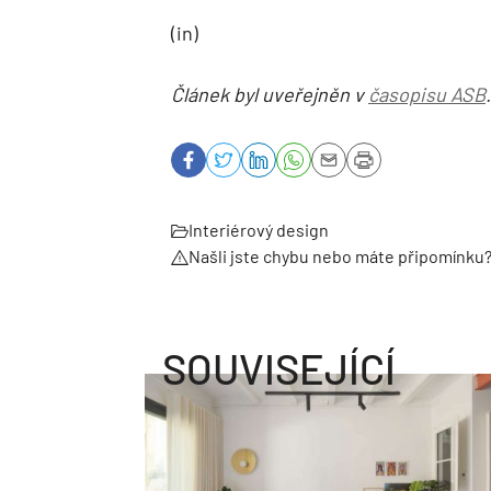
(in)
Článek byl uveřejněn v
časopisu ASB
.
Interiérový design
Našli jste chybu nebo máte připomínku
SOUVISEJÍCÍ