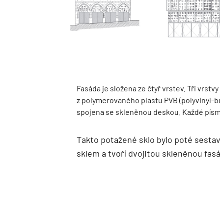
Fasáda je složena ze čtyř vrstev. Tři vrstv
z polymerovaného plastu PVB (polyvinyl-bu
spojena se skleněnou deskou. Každé písme
Takto potažené sklo bylo poté sest
sklem a tvoří dvojitou skleněnou fas