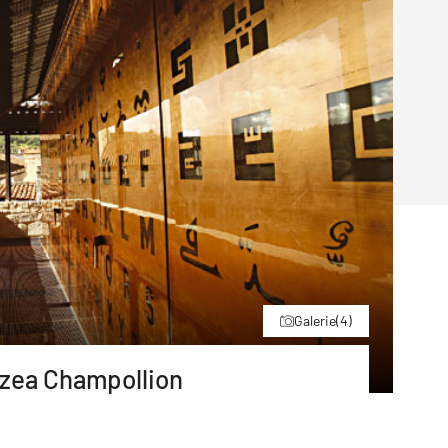
Poruchy střechy
Rekonstrukce střechy
Průmysl a logisti
Větrání a odvětrávání
Komíny
Historické stavby
Průmyslové 
Fasáda
Inženýrské s
Omítky
Doprava
Mosty
T
Galerie
(4)
uzea Champollion