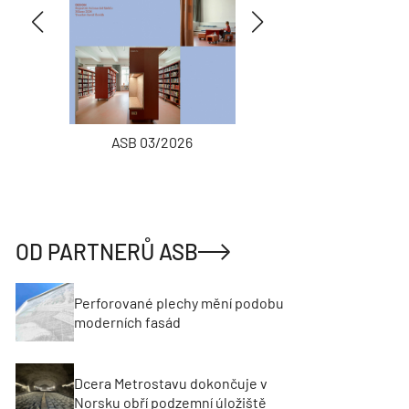
ASB 03/2026
INŽENÝRSKÉ
OD PARTNERŮ ASB
Perforované plechy mění podobu
moderních fasád
Dcera Metrostavu dokončuje v
Norsku obří podzemní úložiště