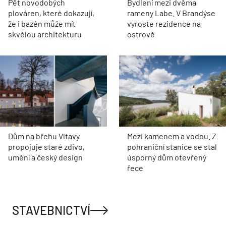
Pět novodobých
Bydlení mezi dvěma
plováren, které dokazují,
rameny Labe. V Brandýse
že i bazén může mít
vyroste rezidence na
skvělou architekturu
ostrově
Dům na břehu Vltavy
Mezi kamenem a vodou. Z
propojuje staré zdivo,
pohraniční stanice se stal
umění a český design
úsporný dům otevřený
řece
STAVEBNICTVÍ