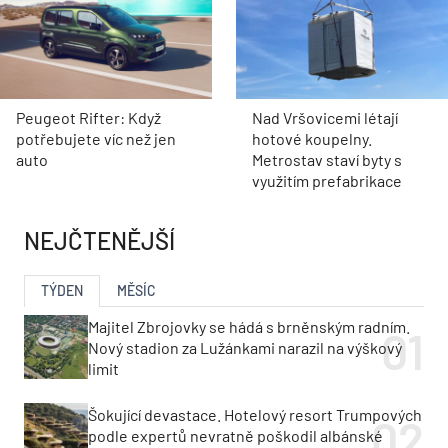
Peugeot Rifter: Když
Nad Vršovicemi létají
potřebujete víc než jen
hotové koupelny.
auto
Metrostav staví byty s
využitím prefabrikace
NEJČTENĚJŠÍ
TÝDEN
MĚSÍC
Majitel Zbrojovky se hádá s brněnským radním.
Nový stadion za Lužánkami narazil na výškový
limit
Šokující devastace. Hotelový resort Trumpových
podle expertů nevratně poškodil albánské