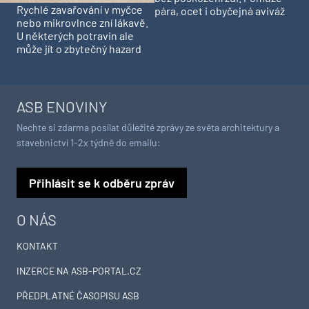
Rychlé zavařování v myčce
pára, ocet i obyčejná aviváž
nebo mikrovlnce zní lákavě.
U některých potravin ale
může jít o zbytečný hazard
ASB ENOVINY
Nechte si zdarma posílat důležité zprávy ze světa architektury a
stavebnictví 1-2x týdně do emailu:
Přihlásit se k odběru zpráv
O NÁS
KONTAKT
INZERCE NA ASB-PORTAL.CZ
PŘEDPLATNÉ ČASOPISU ASB