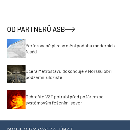
OD PARTNERŮ ASB
Perforované plechy mění podobu moderních
fasád
Dcera Metrostavu dokončuje v Norsku obří
podzemní úložiště
Ochraňte VZT potrubí před požárem se
systémovým řešením Isover
MOHLO BY VÁS ZAJÍMAT