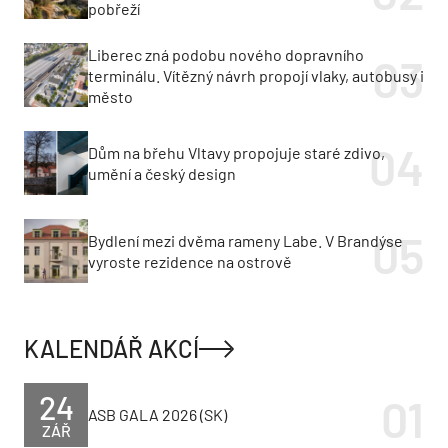
pobřeží
Liberec zná podobu nového dopravního
terminálu. Vítězný návrh propojí vlaky, autobusy i
město
Dům na břehu Vltavy propojuje staré zdivo,
umění a český design
Bydlení mezi dvěma rameny Labe. V Brandýse
vyroste rezidence na ostrově
KALENDÁŘ AKCÍ
24
ASB GALA 2026 (SK)
ZÁŘ