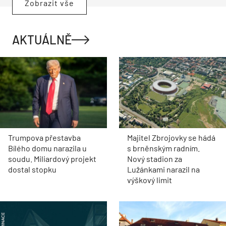
Zobrazit vše
AKTUÁLNĚ
Trumpova přestavba
Majitel Zbrojovky se hádá
Bílého domu narazila u
s brněnským radním.
soudu. Miliardový projekt
Nový stadion za
dostal stopku
Lužánkami narazil na
výškový limit