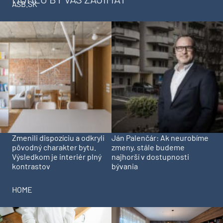
ASB.SK
Zmenili dispozíciu a odkryli
Ján Palenčár: Ak neurobíme
pôvodný charakter bytu.
zmeny, stále budeme
Výsledkom je interiér plný
najhorší v dostupnosti
kontrastov
bývania
HOME