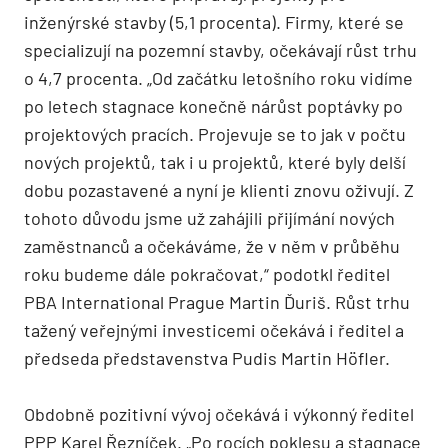
inženýrské stavby (5,1 procenta). Firmy, které se
specializují na pozemní stavby, očekávají růst trhu
o 4,7 procenta. „Od začátku letošního roku vidíme
po letech stagnace konečně nárůst poptávky po
projektových pracích. Projevuje se to jak v počtu
nových projektů, tak i u projektů, které byly delší
dobu pozastavené a nyní je klienti znovu oživují. Z
tohoto důvodu jsme už zahájili přijímání nových
zaměstnanců a očekáváme, že v něm v průběhu
roku budeme dále pokračovat,“ podotkl ředitel
PBA International Prague Martin Ďuriš. Růst trhu
tažený veřejnými investicemi očekává i ředitel a
předseda představenstva Pudis Martin Höfler.
Obdobně pozitivní vývoj očekává i výkonný ředitel
PPP Karel Řezníček. „Po rocích poklesu a stagnace