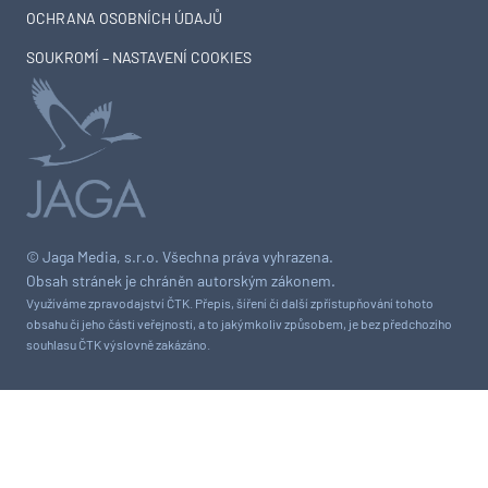
OCHRANA OSOBNÍCH ÚDAJŮ
SOUKROMÍ – NASTAVENÍ COOKIES
© Jaga Media, s.r.o. Všechna práva vyhrazena.
Obsah stránek je chráněn autorským zákonem.
Využíváme zpravodajství ČTK. Přepis, šíření či další zpřístupňování tohoto
obsahu či jeho části veřejnosti, a to jakýmkoliv způsobem, je bez předchozího
souhlasu ČTK výslovně zakázáno.