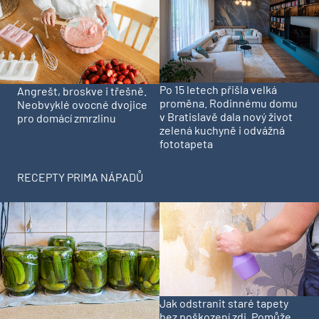
Po 15 letech přišla velká
Angrešt, broskve i třešně.
proměna. Rodinnému domu
Neobvyklé ovocné dvojice
v Bratislavě dala nový život
pro domácí zmrzlinu
zelená kuchyně i odvážná
fototapeta
RECEPTY PRIMA NÁPADŮ
Jak odstranit staré tapety
bez poškození zdi. Pomůže