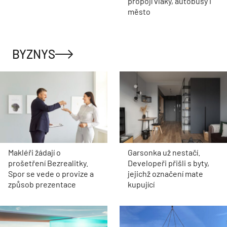
propojí vlaky, autobusy i
město
BYZNYS
Makléři žádají o
Garsonka už nestačí.
prošetření Bezrealitky.
Developeři přišli s byty,
Spor se vede o provize a
jejichž označení mate
způsob prezentace
kupující