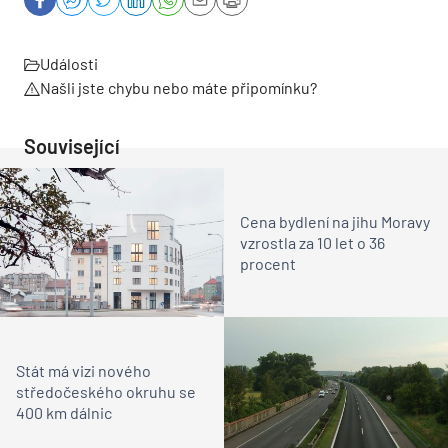
Události
Našli jste chybu nebo máte připomínku?
Související
Cena bydlení na jihu Moravy
vzrostla za 10 let o 36
procent
Stát má vizi nového
středočeského okruhu se
400 km dálnic