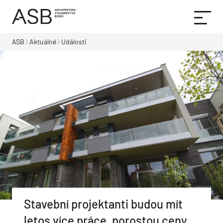
ASB
Aktuálně
Události
Stavební projektanti budou mít
letos více práce, porostou ceny