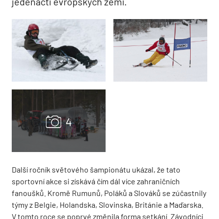
jedenácti evropských zemí.
Další ročník světového šampionátu ukázal, že tato
sportovní akce si získává čím dál více zahraničních
fanoušků. Kromě Rumunů, Poláků a Slováků se zúčastnily
týmy z Belgie, Holandska, Slovinska, Británie a Maďarska.
V tomto roce se poprvé změnila forma setkání. Závodníci