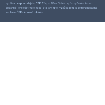
Využíváme zpravodajství ČTK. Přepis, šíření či další zpřístupňování tohoto
obsahu či jeho části veřejnosti, a to jakýmkoliv způsobem, je bez předchozího
souhlasu ČTK výslovně zakázáno.