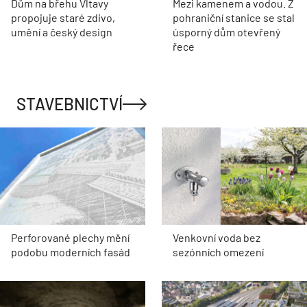
Dům na břehu Vltavy
Mezi kamenem a vodou. Z
propojuje staré zdivo,
pohraniční stanice se stal
umění a český design
úsporný dům otevřený
řece
STAVEBNICTVÍ
Perforované plechy mění
Venkovní voda bez
podobu moderních fasád
sezónních omezení