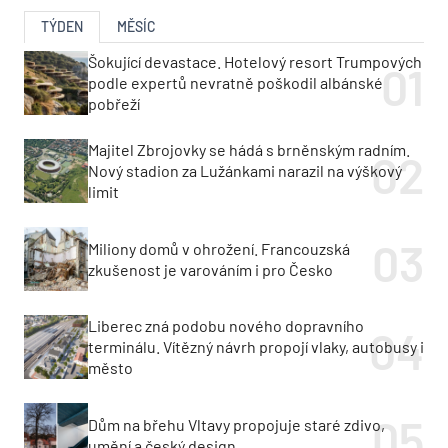
TÝDEN
MĚSÍC
Šokující devastace. Hotelový resort Trumpových
podle expertů nevratně poškodil albánské
pobřeží
Majitel Zbrojovky se hádá s brněnským radním.
Nový stadion za Lužánkami narazil na výškový
limit
Miliony domů v ohrožení. Francouzská
zkušenost je varováním i pro Česko
Liberec zná podobu nového dopravního
terminálu. Vítězný návrh propojí vlaky, autobusy i
město
Dům na břehu Vltavy propojuje staré zdivo,
umění a český design