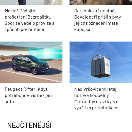
Makléři žádají o
Garsonka už nestačí.
prošetření Bezrealitky.
Developeři přišli s byty,
Spor se vede o provize a
jejichž označení mate
způsob prezentace
kupující
Peugeot Rifter: Když
Nad Vršovicemi létají
potřebujete víc než jen
hotové koupelny.
auto
Metrostav staví byty s
využitím prefabrikace
NEJČTENĚJŠÍ