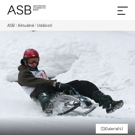
ASB
Aktuálně
Události
Galerie
(4)