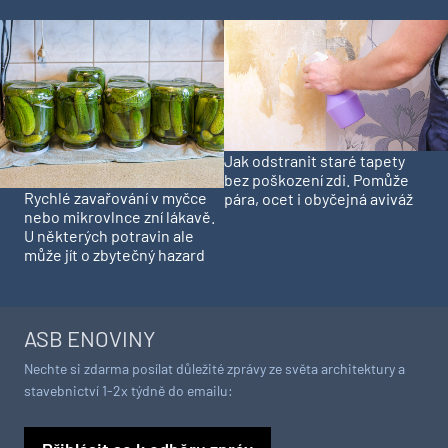
Jak odstranit staré tapety
bez poškození zdi. Pomůže
Rychlé zavařování v myčce
pára, ocet i obyčejná aviváž
nebo mikrovlnce zní lákavě.
U některých potravin ale
může jít o zbytečný hazard
ASB ENOVINY
Nechte si zdarma posílat důležité zprávy ze světa architektury a
stavebnictví 1-2x týdně do emailu: