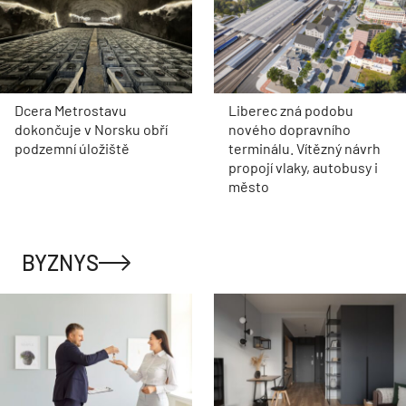
Dcera Metrostavu
Liberec zná podobu
dokončuje v Norsku obří
nového dopravního
podzemní úložiště
terminálu. Vítězný návrh
propojí vlaky, autobusy i
město
BYZNYS