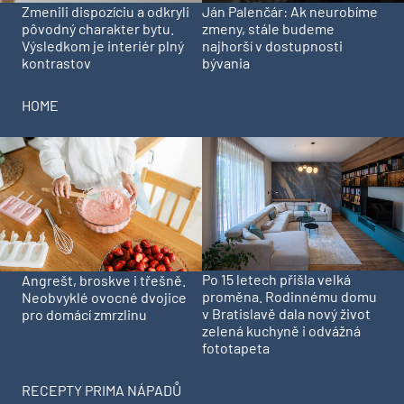
Zmenili dispozíciu a odkryli
Ján Palenčár: Ak neurobíme
pôvodný charakter bytu.
zmeny, stále budeme
Výsledkom je interiér plný
najhorší v dostupnosti
kontrastov
bývania
HOME
Po 15 letech přišla velká
Angrešt, broskve i třešně.
proměna. Rodinnému domu
Neobvyklé ovocné dvojice
v Bratislavě dala nový život
pro domácí zmrzlinu
zelená kuchyně i odvážná
fototapeta
RECEPTY PRIMA NÁPADŮ