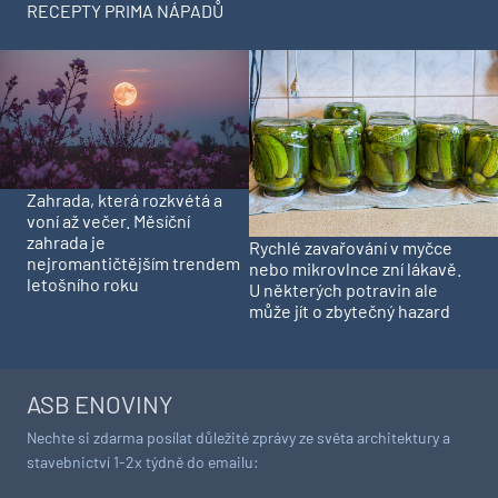
RECEPTY PRIMA NÁPADŮ
Zahrada, která rozkvétá a
voní až večer. Měsíční
zahrada je
Rychlé zavařování v myčce
nejromantičtějším trendem
nebo mikrovlnce zní lákavě.
letošního roku
U některých potravin ale
může jít o zbytečný hazard
ASB ENOVINY
Nechte si zdarma posílat důležité zprávy ze světa architektury a
stavebnictví 1-2x týdně do emailu: