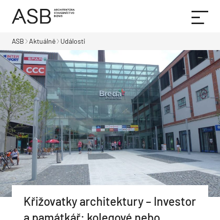
ASB
Aktuálně
Události
Křižovatky architektury – Investor
a památkář: kolegové nebo