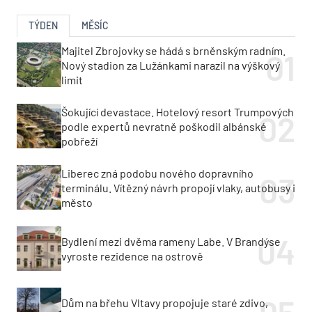
TÝDEN
MĚSÍC
Majitel Zbrojovky se hádá s brněnským radním.
Nový stadion za Lužánkami narazil na výškový
limit
Šokující devastace. Hotelový resort Trumpových
podle expertů nevratně poškodil albánské
pobřeží
Liberec zná podobu nového dopravního
terminálu. Vítězný návrh propojí vlaky, autobusy i
město
Bydlení mezi dvěma rameny Labe. V Brandýse
vyroste rezidence na ostrově
Dům na břehu Vltavy propojuje staré zdivo,