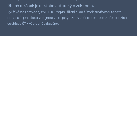
Obsah stránek je chráněn autorským zákonem.
Využíváme zpravodajství ČTK. Přepis, šíření či další zpřístupňování tohoto
obsahu či jeho části veřejnosti, a to jakýmkoliv způsobem, je bez předchozího
souhlasu ČTK výslovně zakázáno.