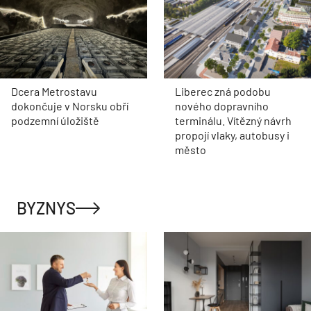
Dcera Metrostavu
Liberec zná podobu
dokončuje v Norsku obří
nového dopravního
podzemní úložiště
terminálu. Vítězný návrh
propojí vlaky, autobusy i
město
BYZNYS