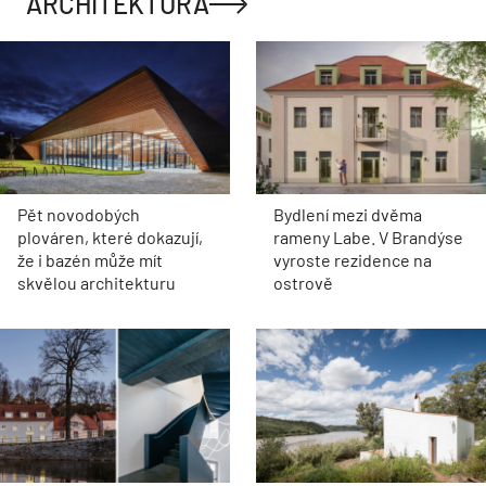
ARCHITEKTURA
Pět novodobých
Bydlení mezi dvěma
plováren, které dokazují,
rameny Labe. V Brandýse
že i bazén může mít
vyroste rezidence na
skvělou architekturu
ostrově