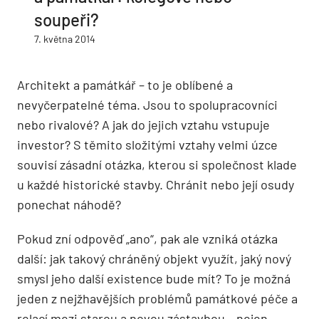
soupeři?
7. května 2014
Architekt a památkář – to je oblíbené a
nevyčerpatelné téma. Jsou to spolupracovníci
nebo rivalové? A jak do jejich vztahu vstupuje
investor? S těmito složitými vztahy velmi úzce
souvisí zásadní otázka, kterou si společnost klade
u každé historické stavby. Chránit nebo její osudy
ponechat náhodě?
Pokud zní odpověď „ano“, pak ale vzniká otázka
další: jak takový chráněný objekt využít, jaký nový
smysl jeho další existence bude mít? To je možná
jeden z nejžhavějších problémů památkové péče a
relací mezi starou a novou zástavbou – nejen