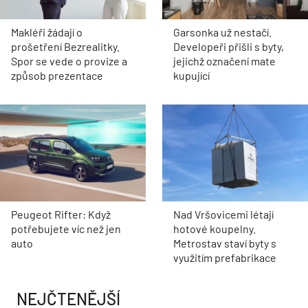
Makléři žádají o
Garsonka už nestačí.
prošetření Bezrealitky.
Developeři přišli s byty,
Spor se vede o provize a
jejichž označení mate
způsob prezentace
kupující
Peugeot Rifter: Když
Nad Vršovicemi létají
potřebujete víc než jen
hotové koupelny.
auto
Metrostav staví byty s
využitím prefabrikace
NEJČTENĚJŠÍ