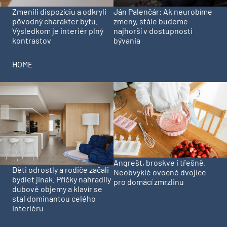
Zmenili dispozíciu a odkryli
Ján Palenčár: Ak neurobíme
pôvodný charakter bytu.
zmeny, stále budeme
Výsledkom je interiér plný
najhorší v dostupnosti
kontrastov
bývania
HOME
Angrešt, broskve i třešně.
Děti odrostly a rodiče začali
Neobvyklé ovocné dvojice
bydlet jinak. Příčky nahradily
pro domácí zmrzlinu
dubové objemy a klavír se
stal dominantou celého
interiéru