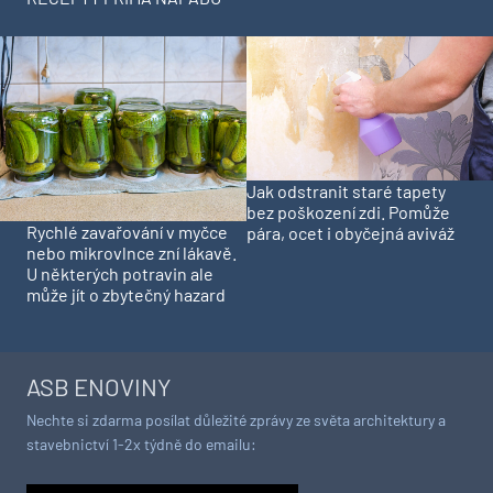
Jak odstranit staré tapety
bez poškození zdi. Pomůže
Rychlé zavařování v myčce
pára, ocet i obyčejná aviváž
nebo mikrovlnce zní lákavě.
U některých potravin ale
může jít o zbytečný hazard
ASB ENOVINY
Nechte si zdarma posílat důležité zprávy ze světa architektury a
stavebnictví 1-2x týdně do emailu: