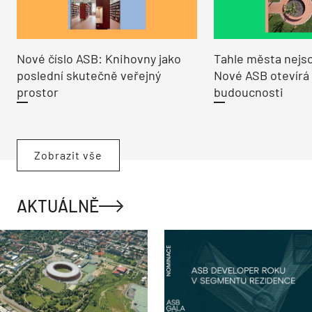
Nové číslo ASB: Knihovny jako
Tahle města nejso
poslední skutečně veřejný
Nové ASB otevírá
prostor
budoucnosti
Zobrazit vše
AKTUÁLNĚ