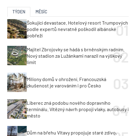
TÝDEN
MĚSÍC
Šokující devastace. Hotelový resort Trumpových
podle expertů nevratně poškodil albánské
pobřeží
Majitel Zbrojovky se hádá s brněnským radním.
Nový stadion za Lužánkami narazil na výškový
limit
Miliony domů v ohrožení. Francouzská
zkušenost je varováním i pro Česko
Liberec zná podobu nového dopravního
terminálu. Vítězný návrh propojí vlaky, autobusy i
město
Dům na břehu Vltavy propojuje staré zdivo,