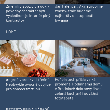
Zmenili dispozíciu a odkryli
Ján Palenčár: Ak neurobíme
pôvodný charakter bytu.
zmeny, stále budeme
Výsledkom je interiér plný
najhorší v dostupnosti
kontrastov
bývania
HOME
Po 15 letech přišla velká
Angrešt, broskve i třešně.
proměna. Rodinnému domu
Neobvyklé ovocné dvojice
v Bratislavě dala nový život
pro domácí zmrzlinu
zelená kuchyně i odvážná
fototapeta
RECEPTY PRIMA NÁPADŮ