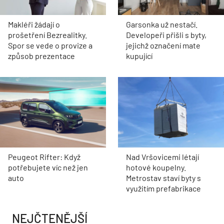
Makléři žádají o
Garsonka už nestačí.
prošetření Bezrealitky.
Developeři přišli s byty,
Spor se vede o provize a
jejichž označení mate
způsob prezentace
kupující
Peugeot Rifter: Když
Nad Vršovicemi létají
potřebujete víc než jen
hotové koupelny.
auto
Metrostav staví byty s
využitím prefabrikace
NEJČTENĚJŠÍ