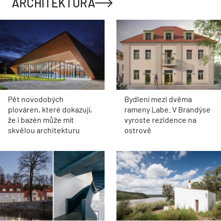
ARCHITEKTURA
Pět novodobých
Bydlení mezi dvěma
plováren, které dokazují,
rameny Labe. V Brandýse
že i bazén může mít
vyroste rezidence na
skvělou architekturu
ostrově