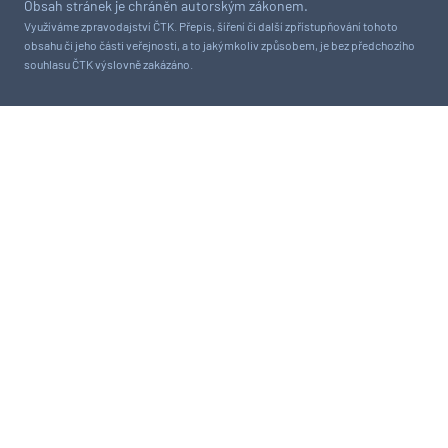
Obsah stránek je chráněn autorským zákonem.
Využíváme zpravodajství ČTK. Přepis, šíření či další zpřístupňování tohoto
obsahu či jeho části veřejnosti, a to jakýmkoliv způsobem, je bez předchozího
souhlasu ČTK výslovně zakázáno.