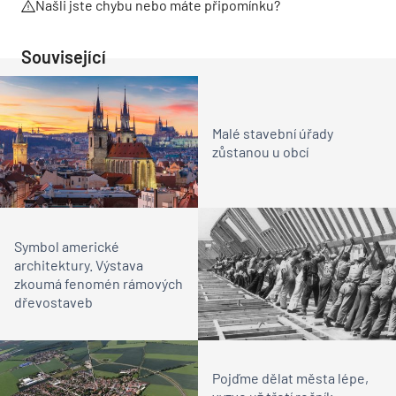
Našli jste chybu nebo máte připomínku?
Související
Malé stavební úřady
zůstanou u obcí
Symbol americké
architektury. Výstava
zkoumá fenomén rámových
dřevostaveb
Pojďme dělat města lépe,