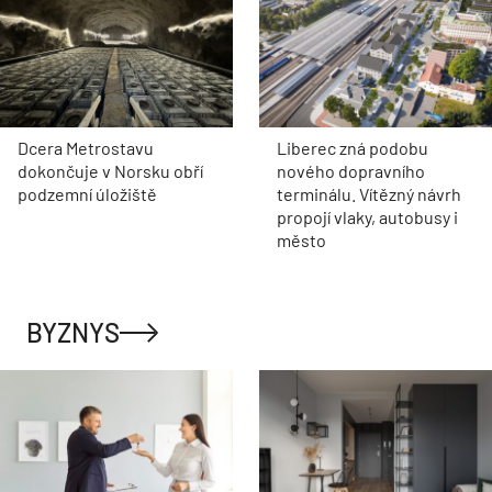
Dcera Metrostavu
Liberec zná podobu
dokončuje v Norsku obří
nového dopravního
podzemní úložiště
terminálu. Vítězný návrh
propojí vlaky, autobusy i
město
BYZNYS