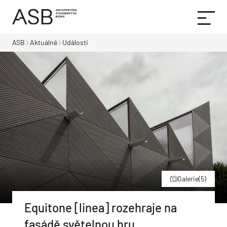
ASB
Aktuálně
Události
Galerie
(5)
Equitone [linea] rozehraje na
fasádě světelnou hru