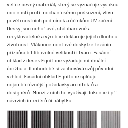
velice pevný materiál, který se vyznačuje vysokou
odolností proti mechanickému poškození, vlivu
povětrnostních podmínek a účinkům UV záření.
Desky jsou nehořlavé, stálobarevné a
recyklovatelné a výrobce deklaruje jejich dlouhou
životnost. Vláknocementové desky lze řezáním
přizpůsobit libovolné velikosti i tvaru. Fasádní
obklad z desek Equitone vyžaduje minimální
údržbu a dlouhodobě si zachovává svůj původní
vzhled. Fasádní obklad Equitone splňuje
nejambicióznější požadavky architektů a
designérů. Mnozí z nich ho využívají dokonce i při
návrzích interiérů či nábytku.