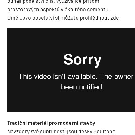
odhalí poselství díla, využívajíce přitom
prostorových aspektů vláknitého cementu.
Umělcovo poselství si můžete prohlédnout zde:
Tradiční materiál pro moderní stavby
Navzdory své subtilnosti jsou desky Equitone