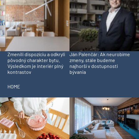
Zmenili dispozíciu a odkryli
Ján Palenčár: Ak neurobíme
pôvodný charakter bytu.
zmeny, stále budeme
Výsledkom je interiér plný
najhorší v dostupnosti
kontrastov
bývania
HOME