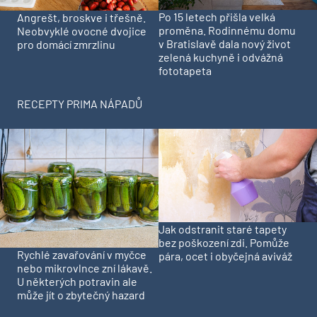
Po 15 letech přišla velká
Angrešt, broskve i třešně.
proměna. Rodinnému domu
Neobvyklé ovocné dvojice
v Bratislavě dala nový život
pro domácí zmrzlinu
zelená kuchyně i odvážná
fototapeta
RECEPTY PRIMA NÁPADŮ
Jak odstranit staré tapety
bez poškození zdi. Pomůže
Rychlé zavařování v myčce
pára, ocet i obyčejná aviváž
nebo mikrovlnce zní lákavě.
U některých potravin ale
může jít o zbytečný hazard