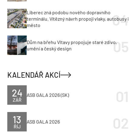
Liberec zná podobu nového dopravního
terminálu. Vítězný návrh propojí vlaky, autobusy i
město
Dům na břehu Vltavy propojuje staré zdivo,
umění a český design
KALENDÁŘ AKCÍ
24
ASB GALA 2026 (SK)
ZÁŘ
13
ASB GALA 2026
ŘÍJ