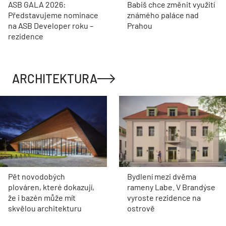
ASB GALA 2026:
Babiš chce změnit využití
Představujeme nominace
známého paláce nad
na ASB Developer roku –
Prahou
rezidence
ARCHITEKTURA
Pět novodobých
Bydlení mezi dvěma
plováren, které dokazují,
rameny Labe. V Brandýse
že i bazén může mít
vyroste rezidence na
skvělou architekturu
ostrově