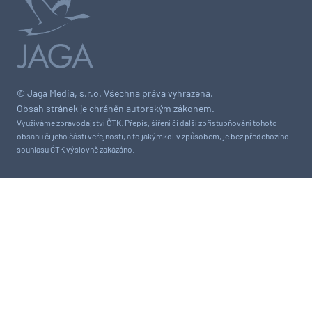
© Jaga Media, s.r.o. Všechna práva vyhrazena.
Obsah stránek je chráněn autorským zákonem.
Využíváme zpravodajství ČTK. Přepis, šíření či další zpřístupňování tohoto
obsahu či jeho části veřejnosti, a to jakýmkoliv způsobem, je bez předchozího
souhlasu ČTK výslovně zakázáno.