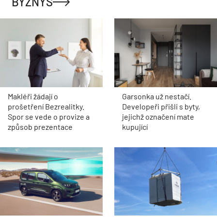
BYZNYS
Makléři žádají o
Garsonka už nestačí.
prošetření Bezrealitky.
Developeři přišli s byty,
Spor se vede o provize a
jejichž označení mate
způsob prezentace
kupující