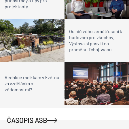
přináší rady a tipy pro
projektanty
Od ničivého zemětřesení k
budovám pro všechny.
Výstava si posvítí na
proměnu Tchaj-wanu
Redakce radí: kam v květnu
za vzděláním a
vědomostmi?
ČASOPIS ASB