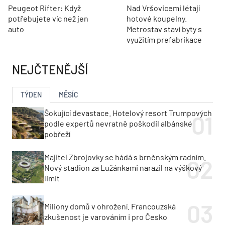
Peugeot Rifter: Když
Nad Vršovicemi létají
potřebujete víc než jen
hotové koupelny.
auto
Metrostav staví byty s
využitím prefabrikace
NEJČTENĚJŠÍ
TÝDEN
MĚSÍC
Šokující devastace. Hotelový resort Trumpových
podle expertů nevratně poškodil albánské
pobřeží
Majitel Zbrojovky se hádá s brněnským radním.
Nový stadion za Lužánkami narazil na výškový
limit
Miliony domů v ohrožení. Francouzská
zkušenost je varováním i pro Česko