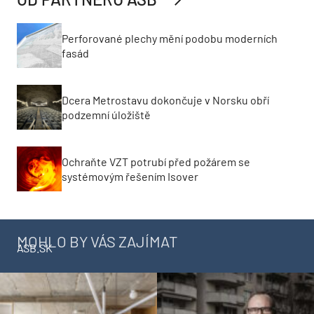
Perforované plechy mění podobu moderních
fasád
Dcera Metrostavu dokončuje v Norsku obří
podzemní úložiště
Ochraňte VZT potrubí před požárem se
systémovým řešením Isover
MOHLO BY VÁS ZAJÍMAT
ASB.SK