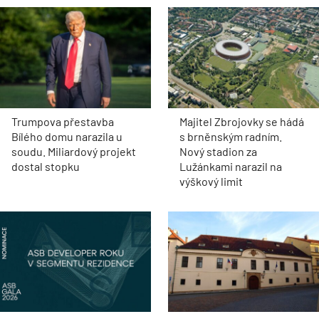
Trumpova přestavba
Majitel Zbrojovky se hádá
Bílého domu narazila u
s brněnským radním.
soudu. Miliardový projekt
Nový stadion za
dostal stopku
Lužánkami narazil na
výškový limit