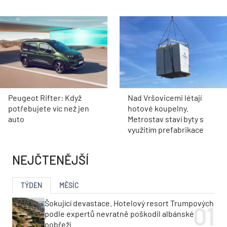
Peugeot Rifter: Když
Nad Vršovicemi létají
potřebujete víc než jen
hotové koupelny.
auto
Metrostav staví byty s
využitím prefabrikace
NEJČTENĚJŠÍ
TÝDEN
MĚSÍC
Šokující devastace. Hotelový resort Trumpových
podle expertů nevratně poškodil albánské
pobřeží