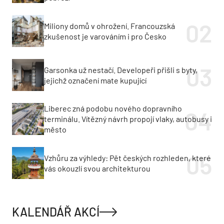
Miliony domů v ohrožení. Francouzská
zkušenost je varováním i pro Česko
Garsonka už nestačí. Developeři přišli s byty,
jejichž označení mate kupující
Liberec zná podobu nového dopravního
terminálu. Vítězný návrh propojí vlaky, autobusy i
město
Vzhůru za výhledy: Pět českých rozhleden, které
vás okouzlí svou architekturou
KALENDÁŘ AKCÍ