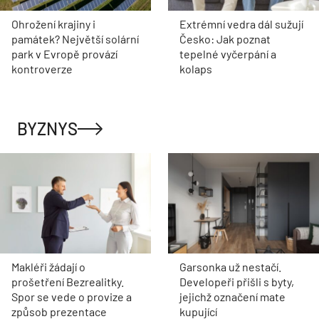
Ohrožení krajiny i
Extrémní vedra dál sužují
památek? Největší solární
Česko: Jak poznat
park v Evropě provází
tepelné vyčerpání a
kontroverze
kolaps
BYZNYS
Makléři žádají o
Garsonka už nestačí.
prošetření Bezrealitky.
Developeři přišli s byty,
Spor se vede o provize a
jejichž označení mate
způsob prezentace
kupující