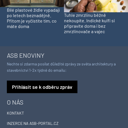
Bílé plastové židle vypadají
Tuhle zmrzlinu běžně
po letech beznadějně.
nekoupíte. Indické kulfi si
Přitom je vyčistíte tím, co
připravíte doma i bez
máte doma
zmrzlinovače a vajec
ASB ENOVINY
Nechte si zdarma posílat důležité zprávy ze světa architektury a
stavebnictví 1-2x týdně do emailu:
Přihlásit se k odběru zpráv
O NÁS
KONTAKT
INZERCE NA ASB-PORTAL.CZ