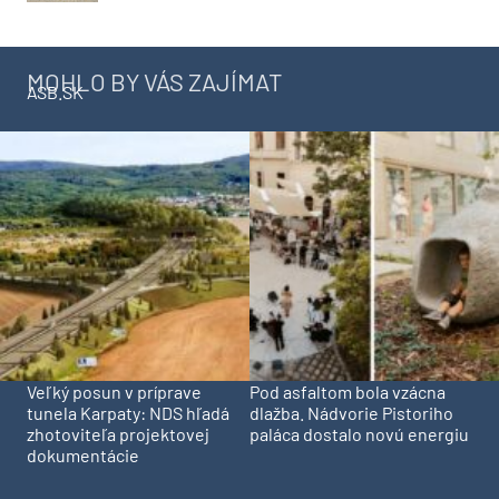
MOHLO BY VÁS ZAJÍMAT
ASB.SK
Veľký posun v príprave
Pod asfaltom bola vzácna
tunela Karpaty: NDS hľadá
dlažba. Nádvorie Pistoriho
zhotoviteľa projektovej
paláca dostalo novú energiu
dokumentácie