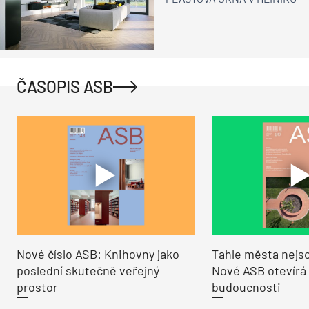
ČASOPIS ASB
Nové číslo ASB: Knihovny jako
Tahle města nejso
poslední skutečně veřejný
Nové ASB otevírá
prostor
budoucnosti