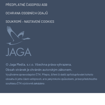
PŘEDPLATNÉ ČASOPISU ASB
OCHRANA OSOBNÍCH ÚDAJŮ
SOUKROMÍ – NASTAVENÍ COOKIES
© Jaga Media, s.r.o. Všechna práva vyhrazena.
Obsah stránek je chráněn autorským zákonem.
Využíváme zpravodajství ČTK. Přepis, šíření či další zpřístupňování tohoto
obsahu či jeho části veřejnosti, a to jakýmkoliv způsobem, je bez předchozího
souhlasu ČTK výslovně zakázáno.