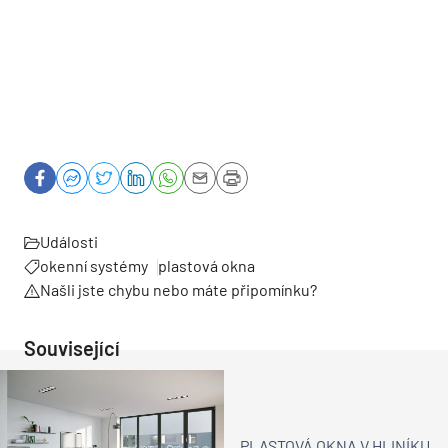
Události
okenní systémy
plastová okna
Našli jste chybu nebo máte připomínku?
Související
PLASTOVÁ OKNA V HLINÍKU