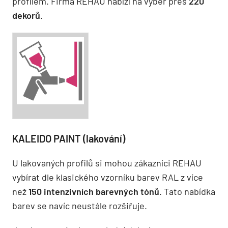
profilem. Firma REHAU nabízí na výběr přes
220
dekorů
.
KALEIDO PAINT (lakování)
U lakovaných profilů si mohou zákazníci REHAU
vybírat dle klasického vzorníku barev RAL z více
než
150 intenzivních barevných tónů
. Tato nabídka
barev se navíc neustále rozšiřuje.