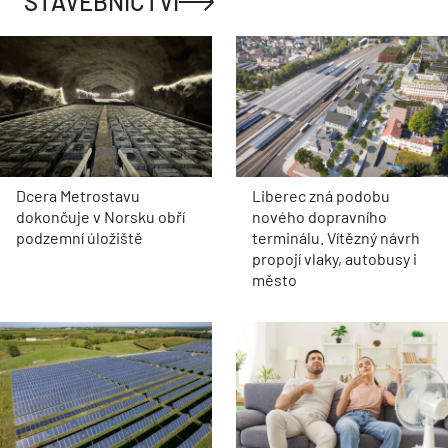
STAVEBNICTVÍ
Dcera Metrostavu
Liberec zná podobu
dokončuje v Norsku obří
nového dopravního
podzemní úložiště
terminálu. Vítězný návrh
propojí vlaky, autobusy i
město