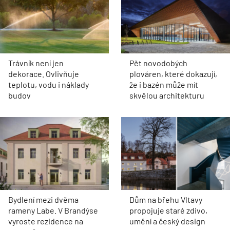
Trávník není jen
Pět novodobých
dekorace. Ovlivňuje
plováren, které dokazují,
teplotu, vodu i náklady
že i bazén může mít
budov
skvělou architekturu
Bydlení mezi dvěma
Dům na břehu Vltavy
rameny Labe. V Brandýse
propojuje staré zdivo,
vyroste rezidence na
umění a český design