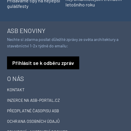
Přidáváme tipy na nejlepší
letošního roku
gulášfesty
ASB ENOVINY
Nechte si zdarma posílat důležité zprávy ze světa architektury a
stavebnictví 1-2x týdně do emailu:
Přihlásit se k odběru zpráv
O NÁS
KONTAKT
INZERCE NA ASB-PORTAL.CZ
PŘEDPLATNÉ ČASOPISU ASB
OCHRANA OSOBNÍCH ÚDAJŮ