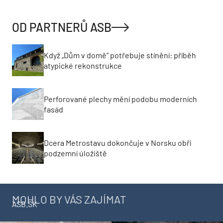
OD PARTNERŮ ASB
Když „Dům v domě“ potřebuje stínění: příběh
atypické rekonstrukce
Perforované plechy mění podobu moderních
fasád
Dcera Metrostavu dokončuje v Norsku obří
podzemní úložiště
MOHLO BY VÁS ZAJÍMAT
ASB.SK