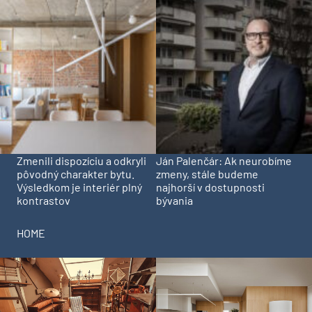
Zmenili dispozíciu a odkryli
Ján Palenčár: Ak neurobíme
pôvodný charakter bytu.
zmeny, stále budeme
Výsledkom je interiér plný
najhorší v dostupnosti
kontrastov
bývania
HOME