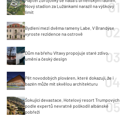
Majitel Zbrojovky se hádá s brněnským radním.
Nový stadion za Lužánkami narazil na výškový
limit
Bydlení mezi dvěma rameny Labe. V Brandýse
vyroste rezidence na ostrově
Dům na břehu Vltavy propojuje staré zdivo,
umění a český design
Pět novodobých plováren, které dokazují, že i
bazén může mít skvělou architekturu
Šokující devastace. Hotelový resort Trumpových
podle expertů nevratně poškodil albánské
pobřeží