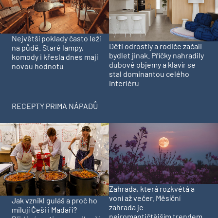
Největší poklady často leží
Děti odrostly a rodiče začali
na půdě. Staré lampy,
bydlet jinak. Příčky nahradily
komody i křesla dnes mají
dubové objemy a klavír se
novou hodnotu
stal dominantou celého
interiéru
RECEPTY PRIMA NÁPADŮ
Zahrada, která rozkvétá a
voní až večer. Měsíční
Jak vznikl guláš a proč ho
zahrada je
milují Češi i Maďaři?
nejromantičtějším trendem