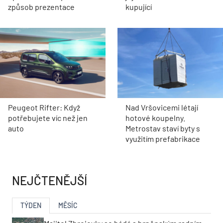
způsob prezentace
kupující
Peugeot Rifter: Když
Nad Vršovicemi létají
potřebujete víc než jen
hotové koupelny.
auto
Metrostav staví byty s
využitím prefabrikace
NEJČTENĚJŠÍ
TÝDEN
MĚSÍC