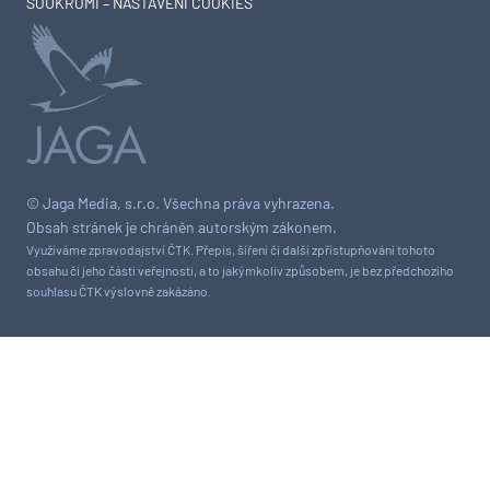
SOUKROMÍ – NASTAVENÍ COOKIES
© Jaga Media, s.r.o. Všechna práva vyhrazena.
Obsah stránek je chráněn autorským zákonem.
Využíváme zpravodajství ČTK. Přepis, šíření či další zpřístupňování tohoto
obsahu či jeho části veřejnosti, a to jakýmkoliv způsobem, je bez předchozího
souhlasu ČTK výslovně zakázáno.