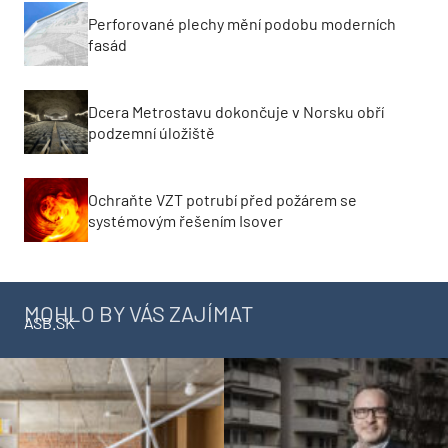
Perforované plechy mění podobu moderních
fasád
Dcera Metrostavu dokončuje v Norsku obří
podzemní úložiště
Ochraňte VZT potrubí před požárem se
systémovým řešením Isover
MOHLO BY VÁS ZAJÍMAT
ASB.SK