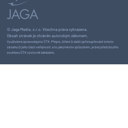
© Jaga Media, s.r.o. Všechna práva vyhrazena.
Obsah stránek je chráněn autorským zákonem.
Využíváme zpravodajství ČTK. Přepis, šíření či další zpřístupňování tohoto
obsahu či jeho části veřejnosti, a to jakýmkoliv způsobem, je bez předchozího
souhlasu ČTK výslovně zakázáno.