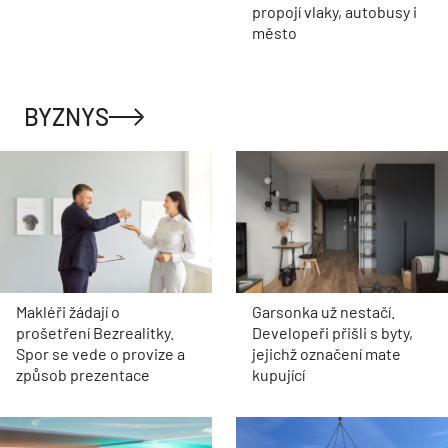
propojí vlaky, autobusy i
město
BYZNYS
Makléři žádají o
Garsonka už nestačí.
prošetření Bezrealitky.
Developeři přišli s byty,
Spor se vede o provize a
jejichž označení mate
způsob prezentace
kupující