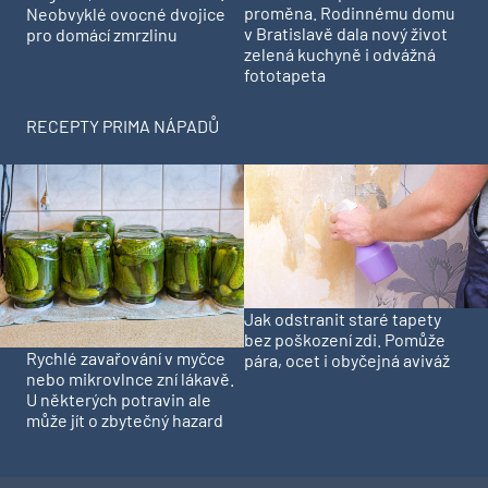
proměna. Rodinnému domu
Neobvyklé ovocné dvojice
v Bratislavě dala nový život
pro domácí zmrzlinu
zelená kuchyně i odvážná
fototapeta
RECEPTY PRIMA NÁPADŮ
Jak odstranit staré tapety
bez poškození zdi. Pomůže
Rychlé zavařování v myčce
pára, ocet i obyčejná aviváž
nebo mikrovlnce zní lákavě.
U některých potravin ale
může jít o zbytečný hazard