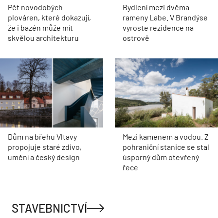
Pět novodobých
Bydlení mezi dvěma
plováren, které dokazují,
rameny Labe. V Brandýse
že i bazén může mít
vyroste rezidence na
skvělou architekturu
ostrově
Dům na břehu Vltavy
Mezi kamenem a vodou. Z
propojuje staré zdivo,
pohraniční stanice se stal
umění a český design
úsporný dům otevřený
řece
STAVEBNICTVÍ