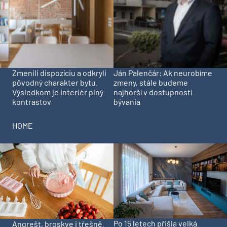
Zmenili dispozíciu a odkryli
Ján Palenčár: Ak neurobíme
pôvodný charakter bytu.
zmeny, stále budeme
Výsledkom je interiér plný
najhorší v dostupnosti
kontrastov
bývania
HOME
Po 15 letech přišla velká
Angrešt, broskve i třešně.