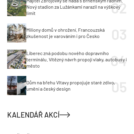
Majitel Zbrojovky se hádá s brněnským radním.
Nový stadion za Lužánkami narazil na výškový
limit
Miliony domů v ohrožení. Francouzská
zkušenost je varováním i pro Česko
Liberec zná podobu nového dopravního
terminálu. Vítězný návrh propojí vlaky, autobusy i
město
Dům na břehu Vltavy propojuje staré zdivo,
umění a český design
KALENDÁŘ AKCÍ