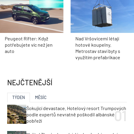
Peugeot Rifter: Když
Nad Vršovicemi létají
potřebujete víc než jen
hotové koupelny.
auto
Metrostav staví byty s
využitím prefabrikace
NEJČTENĚJŠÍ
TÝDEN
MĚSÍC
Šokující devastace. Hotelový resort Trumpových
podle expertů nevratně poškodil albánské
pobřeží