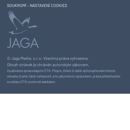
SOUKROMÍ – NASTAVENÍ COOKIES
© Jaga Media, s.r.o. Všechna práva vyhrazena.
Obsah stránek je chráněn autorským zákonem.
Využíváme zpravodajství ČTK. Přepis, šíření či další zpřístupňování tohoto
obsahu či jeho části veřejnosti, a to jakýmkoliv způsobem, je bez předchozího
souhlasu ČTK výslovně zakázáno.