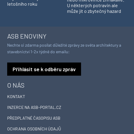
letošního roku
U některých potravin ale
může jít o zbytečný hazard
ASB ENOVINY
Nechte si zdarma posílat důležité zprávy ze světa architektury a
stavebnictví 1-2x týdně do emailu:
Přihlásit se k odběru zpráv
O NÁS
KONTAKT
INZERCE NA ASB-PORTAL.CZ
PŘEDPLATNÉ ČASOPISU ASB
OCHRANA OSOBNÍCH ÚDAJŮ