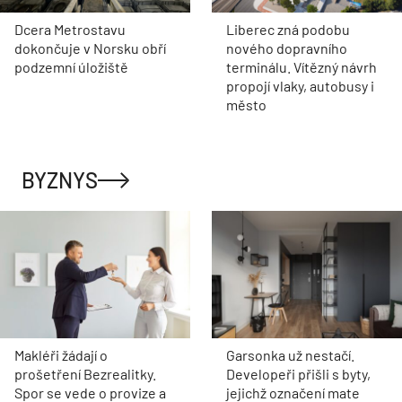
Dcera Metrostavu
Liberec zná podobu
dokončuje v Norsku obří
nového dopravního
podzemní úložiště
terminálu. Vítězný návrh
propojí vlaky, autobusy i
město
BYZNYS
Makléři žádají o
Garsonka už nestačí.
prošetření Bezrealitky.
Developeři přišli s byty,
Spor se vede o provize a
jejichž označení mate