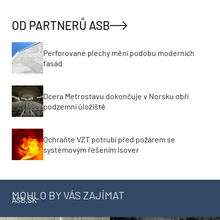
OD PARTNERŮ ASB
Perforované plechy mění podobu moderních
fasád
Dcera Metrostavu dokončuje v Norsku obří
podzemní úložiště
Ochraňte VZT potrubí před požárem se
systémovým řešením Isover
MOHLO BY VÁS ZAJÍMAT
ASB.SK