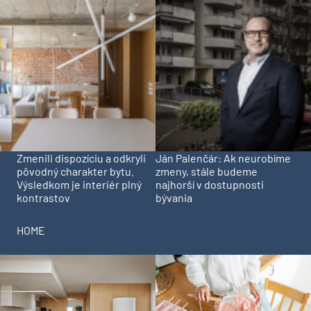
Zmenili dispozíciu a odkryli
Ján Palenčár: Ak neurobíme
pôvodný charakter bytu.
zmeny, stále budeme
Výsledkom je interiér plný
najhorší v dostupnosti
kontrastov
bývania
HOME