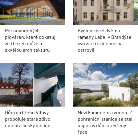
Pět novodobých
Bydlení mezi dvěma
plováren, které dokazují,
rameny Labe. V Brandýse
že i bazén může mít
vyroste rezidence na
skvělou architekturu
ostrově
Dům na břehu Vltavy
Mezi kamenem a vodou. Z
propojuje staré zdivo,
pohraniční stanice se stal
umění a český design
úsporný dům otevřený
řece