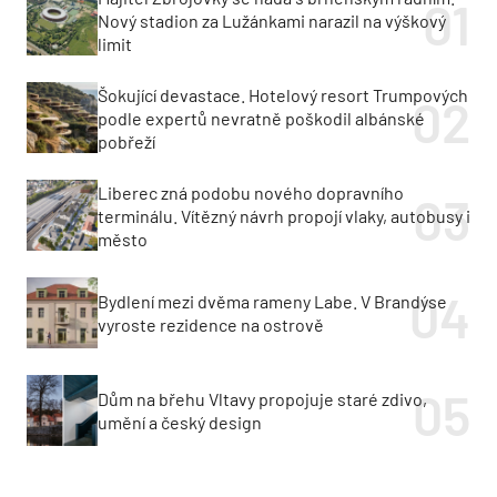
Nový stadion za Lužánkami narazil na výškový
limit
Šokující devastace. Hotelový resort Trumpových
podle expertů nevratně poškodil albánské
pobřeží
Liberec zná podobu nového dopravního
terminálu. Vítězný návrh propojí vlaky, autobusy i
město
Bydlení mezi dvěma rameny Labe. V Brandýse
vyroste rezidence na ostrově
Dům na břehu Vltavy propojuje staré zdivo,
umění a český design