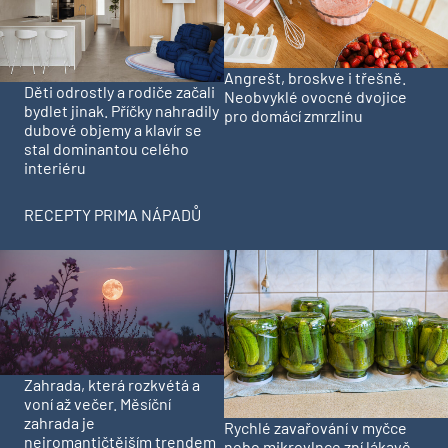
Angrešt, broskve i třešně.
Děti odrostly a rodiče začali
Neobvyklé ovocné dvojice
bydlet jinak. Příčky nahradily
pro domácí zmrzlinu
dubové objemy a klavír se
stal dominantou celého
interiéru
RECEPTY PRIMA NÁPADŮ
Zahrada, která rozkvétá a
voní až večer. Měsíční
zahrada je
Rychlé zavařování v myčce
nejromantičtějším trendem
nebo mikrovlnce zní lákavě.