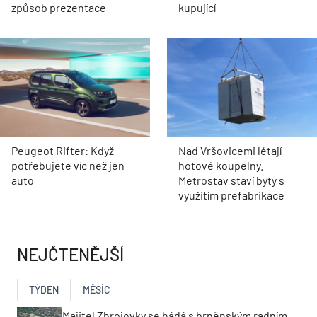
způsob prezentace
kupující
Peugeot Rifter: Když
Nad Vršovicemi létají
potřebujete víc než jen
hotové koupelny.
auto
Metrostav staví byty s
využitím prefabrikace
NEJČTENĚJŠÍ
TÝDEN
MĚSÍC
Majitel Zbrojovky se hádá s brněnským radním.