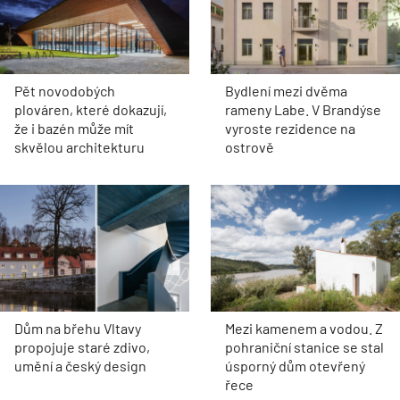
Pět novodobých
Bydlení mezi dvěma
plováren, které dokazují,
rameny Labe. V Brandýse
že i bazén může mít
vyroste rezidence na
skvělou architekturu
ostrově
Dům na břehu Vltavy
Mezi kamenem a vodou. Z
propojuje staré zdivo,
pohraniční stanice se stal
umění a český design
úsporný dům otevřený
řece