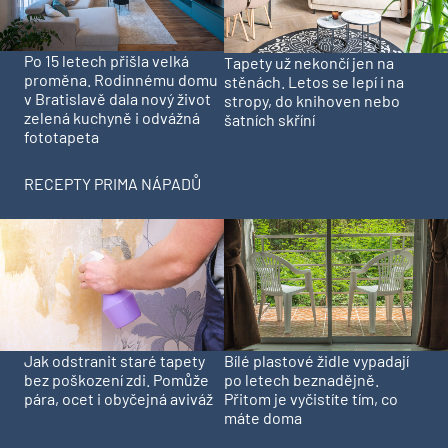
Po 15 letech přišla velká
Tapety už nekončí jen na
proměna. Rodinnému domu
stěnách. Letos se lepí i na
v Bratislavě dala nový život
stropy, do knihoven nebo
zelená kuchyně i odvážná
šatních skříní
fototapeta
RECEPTY PRIMA NÁPADŮ
Jak odstranit staré tapety
Bílé plastové židle vypadají
bez poškození zdi. Pomůže
po letech beznadějně.
pára, ocet i obyčejná aviváž
Přitom je vyčistíte tím, co
máte doma