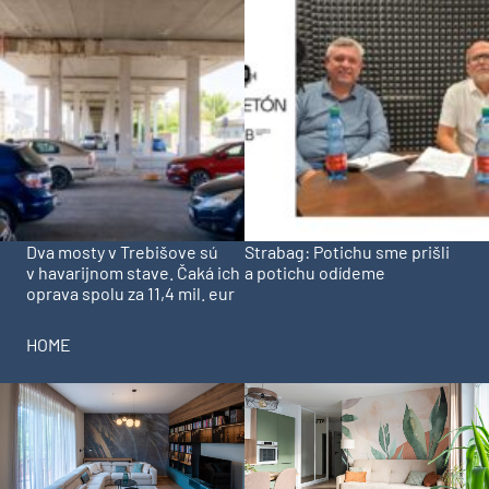
Dva mosty v Trebišove sú
Strabag: Potichu sme prišli
v havarijnom stave. Čaká ich
a potichu odídeme
oprava spolu za 11,4 mil. eur
HOME