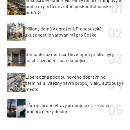
Šokující devastace. Hotelový resort Trumpových
podle expertů nevratně poškodil albánské
pobřeží
Miliony domů v ohrožení. Francouzská
zkušenost je varováním i pro Česko
Garsonka už nestačí. Developeři přišli s byty,
jejichž označení mate kupující
Liberec zná podobu nového dopravního
terminálu. Vítězný návrh propojí vlaky, autobusy i
město
Dům na břehu Vltavy propojuje staré zdivo,
umění a český design