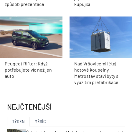
způsob prezentace
kupující
Peugeot Rifter: Když
Nad Vršovicemi létají
potřebujete víc než jen
hotové koupelny.
auto
Metrostav staví byty s
využitím prefabrikace
NEJČTENĚJŠÍ
TÝDEN
MĚSÍC