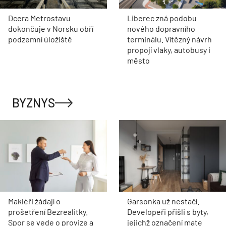
Dcera Metrostavu
Liberec zná podobu
dokončuje v Norsku obří
nového dopravního
podzemní úložiště
terminálu. Vítězný návrh
propojí vlaky, autobusy i
město
BYZNYS
Makléři žádají o
Garsonka už nestačí.
prošetření Bezrealitky.
Developeři přišli s byty,
Spor se vede o provize a
jejichž označení mate