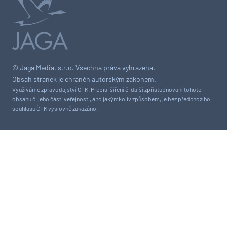
© Jaga Media, s.r.o. Všechna práva vyhrazena.
Obsah stránek je chráněn autorským zákonem.
Využíváme zpravodajství ČTK. Přepis, šíření či další zpřístupňování tohoto
obsahu či jeho části veřejnosti, a to jakýmkoliv způsobem, je bez předchozího
souhlasu ČTK výslovně zakázáno.