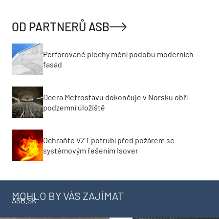
OD PARTNERŮ ASB
Perforované plechy mění podobu moderních
fasád
Dcera Metrostavu dokončuje v Norsku obří
podzemní úložiště
Ochraňte VZT potrubí před požárem se
systémovým řešením Isover
MOHLO BY VÁS ZAJÍMAT
ASB.SK