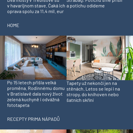
v havarijnom stave. Čaká ich
a potichu odídeme
oprava spolu za 11,4 mil. eur
HOME
Po 15 letech přišla velká
Tapety už nekončí jen na
proměna. Rodinnému domu
stěnách. Letos se lepí i na
v Bratislavě dala nový život
stropy, do knihoven nebo
zelená kuchyně i odvážná
šatních skříní
fototapeta
RECEPTY PRIMA NÁPADŮ