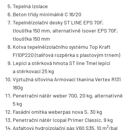
Tepelná izolace
Beton třídy minimálně C 16/20
Tepelněizolační desky ST LINE EPS 70F,
tloušťka 150 mm, alternativně Isover EPS 70F,
tloušťka 150 mm
Kotva tepelněizolačního systému Top Kraft
FI10P220 (talířová rozpěrka s plastovým trnem)
Lepicí a stěrková hmota ST line Tmel lepicí
a stěrkovací 25 kg
Výztužná síťovina Armovací tkanina Vertex R131
160g
Penetrační nátěr weber 700, 20 kg, alternativně
5 kg
Fasádní omítka weberpas nova S, 30 kg
Penetrační nátěr Icopal Primer Classic, 9 kg
2
Asfaltový hydroizolační pás V60 S35, 10 m
/bal