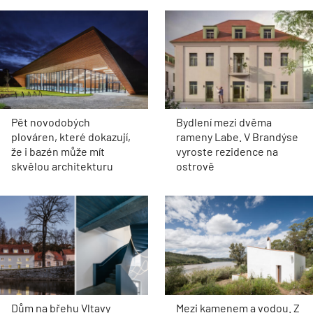
Pět novodobých
Bydlení mezi dvěma
plováren, které dokazují,
rameny Labe. V Brandýse
že i bazén může mít
vyroste rezidence na
skvělou architekturu
ostrově
Dům na břehu Vltavy
Mezi kamenem a vodou. Z