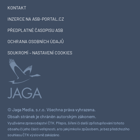
KONTAKT
INZERCE NA ASB-PORTAL.CZ
PŘEDPLATNÉ ČASOPISU ASB
OCHRANA OSOBNÍCH ÚDAJŮ
SOUKROMÍ – NASTAVENÍ COOKIES
© Jaga Media, s.r.o. Všechna práva vyhrazena.
Obsah stránek je chráněn autorským zákonem.
Využíváme zpravodajství ČTK. Přepis, šíření či další zpřístupňování tohoto
obsahu či jeho části veřejnosti, a to jakýmkoliv způsobem, je bez předchozího
souhlasu ČTK výslovně zakázáno.