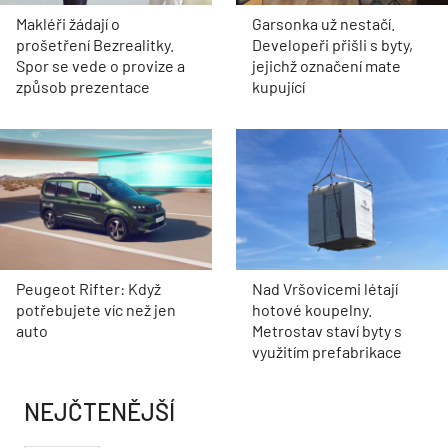
Makléři žádají o
Garsonka už nestačí.
prošetření Bezrealitky.
Developeři přišli s byty,
Spor se vede o provize a
jejichž označení mate
způsob prezentace
kupující
Peugeot Rifter: Když
Nad Vršovicemi létají
potřebujete víc než jen
hotové koupelny.
auto
Metrostav staví byty s
využitím prefabrikace
NEJČTENĚJŠÍ