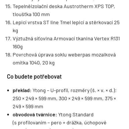
Tepelněizolační deska Austrotherm XPS TOP,
tloušťka 100 mm
Lepicí vrstva ST line Tmel lepicí a stěrkovací 25
kg
Výztužná síťovina Armovací tkanina Vertex R131
160g
Povrchová úprava soklu weberpas mozaiková
omítka 1040, 20 kg
Co budete potřebovat
překlad:
Ytong – U-profil, rozměry (š. × v. × d.):
250 × 249 × 599 mm, 300 × 249 × 599 mm, 375 ×
249 × 599 mm
obvodová tvárnice:
Ytong Standard
(s profilovaním – pero + drážka, úchopové