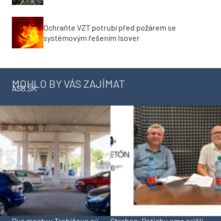
Ochraňte VZT potrubí před požárem se
systémovým řešením Isover
MOHLO BY VÁS ZAJÍMAT
ASB.SK
Dva mosty v Trebišove sú
Strabag: Potichu sme prišli