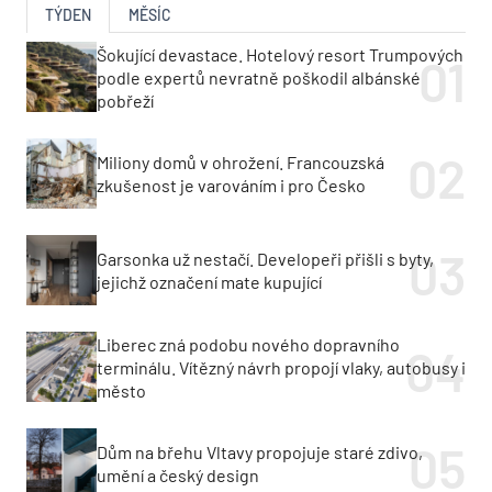
TÝDEN
MĚSÍC
Šokující devastace. Hotelový resort Trumpových
podle expertů nevratně poškodil albánské
pobřeží
Miliony domů v ohrožení. Francouzská
zkušenost je varováním i pro Česko
Garsonka už nestačí. Developeři přišli s byty,
jejichž označení mate kupující
Liberec zná podobu nového dopravního
terminálu. Vítězný návrh propojí vlaky, autobusy i
město
Dům na břehu Vltavy propojuje staré zdivo,
umění a český design