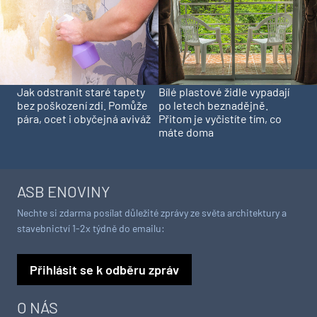
Jak odstranit staré tapety
Bílé plastové židle vypadají
bez poškození zdi. Pomůže
po letech beznadějně.
pára, ocet i obyčejná aviváž
Přitom je vyčistíte tím, co
máte doma
ASB ENOVINY
Nechte si zdarma posílat důležité zprávy ze světa architektury a
stavebnictví 1-2x týdně do emailu:
Přihlásit se k odběru zpráv
O NÁS