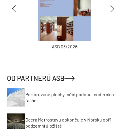
ASB 03/2026
OD PARTNERŮ ASB
Perforované plechy mění podobu moderních
fasád
Dcera Metrostavu dokončuje v Norsku obří
podzemní úložiště