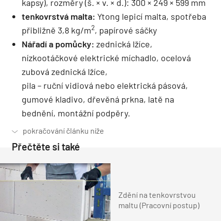
kapsy), rozměry (š. × v. × d.): 300 × 249 × 599 mm
tenkovrstvá malta:
Ytong lepicí malta, spotřeba
2
přibližně 3,8 kg/m
, papírové sáčky
Nářadí a pomůcky:
zednická lžíce,
nízkootáčkové elektrické míchadlo, ocelová
zubová zednická lžíce,
pila – ruční vidiová nebo elektrická pásová,
gumové kladivo, dřevěná prkna, latě na
bednění, montážní podpěry.
Přečtěte si také
Zdění na tenkovrstvou
maltu (Pracovní postup)