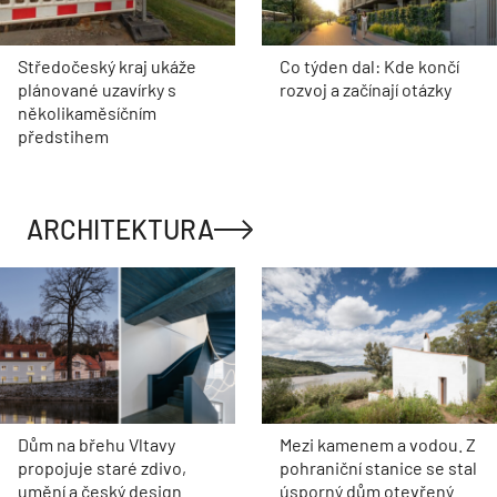
Středočeský kraj ukáže
Co týden dal: Kde končí
plánované uzavírky s
rozvoj a začínají otázky
několikaměsíčním
předstihem
ARCHITEKTURA
Dům na břehu Vltavy
Mezi kamenem a vodou. Z
propojuje staré zdivo,
pohraniční stanice se stal
umění a český design
úsporný dům otevřený