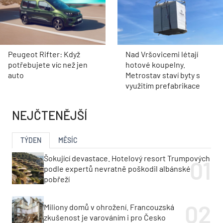
Peugeot Rifter: Když
Nad Vršovicemi létají
potřebujete víc než jen
hotové koupelny.
auto
Metrostav staví byty s
využitím prefabrikace
NEJČTENĚJŠÍ
TÝDEN
MĚSÍC
Šokující devastace. Hotelový resort Trumpových
podle expertů nevratně poškodil albánské
pobřeží
Miliony domů v ohrožení. Francouzská
zkušenost je varováním i pro Česko