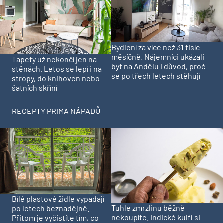
Bydlení za více než 31 tisíc
měsíčně. Nájemníci ukázali
Tapety už nekončí jen na
byt na Andělu i důvod, proč
stěnách. Letos se lepí i na
se po třech letech stěhují
stropy, do knihoven nebo
šatních skříní
RECEPTY PRIMA NÁPADŮ
Bílé plastové židle vypadají
Tuhle zmrzlinu běžně
po letech beznadějně.
nekoupíte. Indické kulfi si
Přitom je vyčistíte tím, co