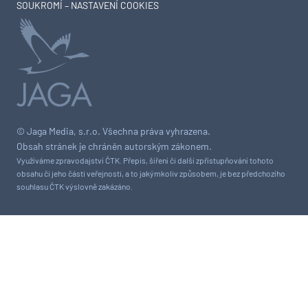
SOUKROMÍ – NASTAVENÍ COOKIES
© Jaga Media, s.r.o. Všechna práva vyhrazena.
Obsah stránek je chráněn autorským zákonem.
Využíváme zpravodajství ČTK. Přepis, šíření či další zpřístupňování tohoto
obsahu či jeho části veřejnosti, a to jakýmkoliv způsobem, je bez předchozího
souhlasu ČTK výslovně zakázáno.