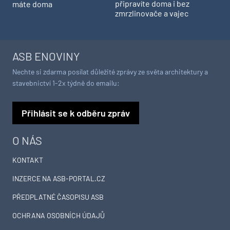
připravíte doma i bez
máte doma
zmrzlinovače a vajec
ASB ENOVINY
Nechte si zdarma posílat důležité zprávy ze světa architektury a
stavebnictví 1-2x týdně do emailu:
Přihlásit se k odběru zpráv
O NÁS
KONTAKT
INZERCE NA ASB-PORTAL.CZ
PŘEDPLATNÉ ČASOPISU ASB
OCHRANA OSOBNÍCH ÚDAJŮ