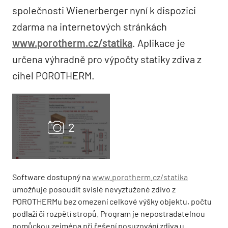
společnosti Wienerberger nyní k dispozici
zdarma na internetových stránkách
www.porotherm.cz/statika
. Aplikace je
určena výhradně pro výpočty statiky zdiva z
cihel POROTHERM.
Software dostupný na
www.porotherm.cz/statika
umožňuje posoudit svislé nevyztužené zdivo z
POROTHERMu bez omezení celkové výšky objektu, počtu
podlaží či rozpětí stropů. Program je nepostradatelnou
pomůckou zejména při řešení posuzování zdiva u