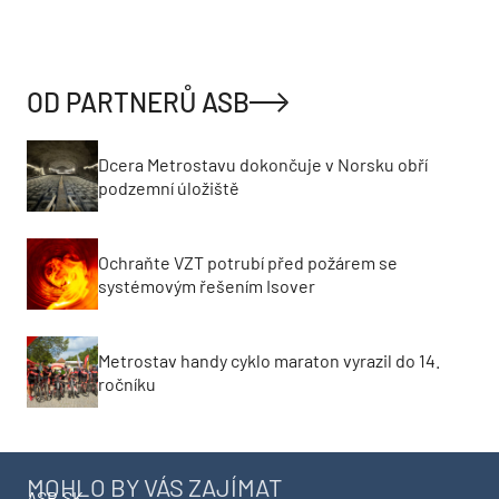
OD PARTNERŮ ASB
Dcera Metrostavu dokončuje v Norsku obří
podzemní úložiště
Ochraňte VZT potrubí před požárem se
systémovým řešením Isover
Metrostav handy cyklo maraton vyrazil do 14.
ročníku
MOHLO BY VÁS ZAJÍMAT
ASB.SK