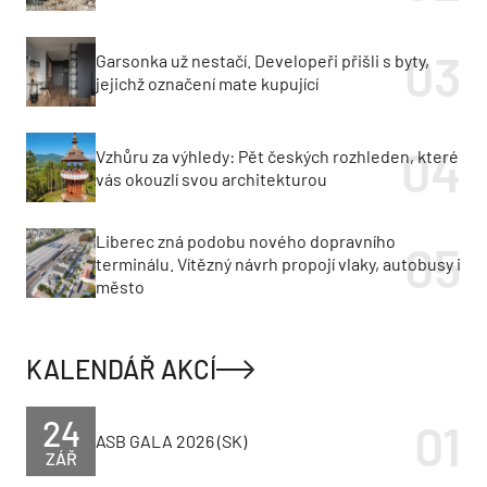
Garsonka už nestačí. Developeři přišli s byty,
jejichž označení mate kupující
Vzhůru za výhledy: Pět českých rozhleden, které
vás okouzlí svou architekturou
Liberec zná podobu nového dopravního
terminálu. Vítězný návrh propojí vlaky, autobusy i
město
KALENDÁŘ AKCÍ
24
ASB GALA 2026 (SK)
ZÁŘ