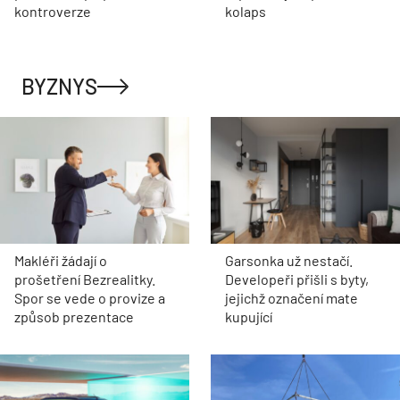
kontroverze
kolaps
BYZNYS
Makléři žádají o
Garsonka už nestačí.
prošetření Bezrealitky.
Developeři přišli s byty,
Spor se vede o provize a
jejichž označení mate
způsob prezentace
kupující