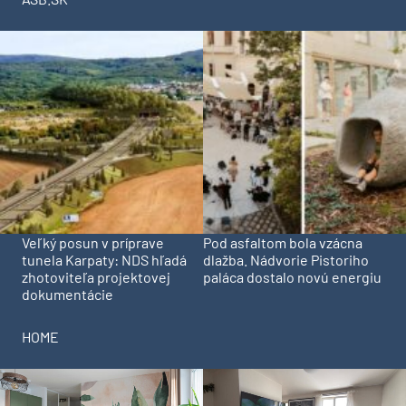
Veľký posun v príprave
Pod asfaltom bola vzácna
tunela Karpaty: NDS hľadá
dlažba. Nádvorie Pistoriho
zhotoviteľa projektovej
paláca dostalo novú energiu
dokumentácie
HOME