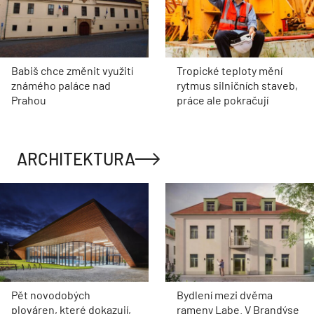
Babiš chce změnit využití
Tropické teploty mění
známého paláce nad
rytmus silničních staveb,
Prahou
práce ale pokračují
ARCHITEKTURA
Pět novodobých
Bydlení mezi dvěma
plováren, které dokazují,
rameny Labe. V Brandýse