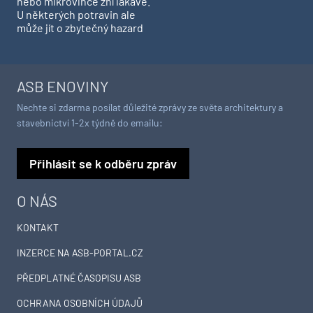
nebo mikrovlnce zní lákavě.
U některých potravin ale
může jít o zbytečný hazard
ASB ENOVINY
Nechte si zdarma posílat důležité zprávy ze světa architektury a
stavebnictví 1-2x týdně do emailu:
Přihlásit se k odběru zpráv
O NÁS
KONTAKT
INZERCE NA ASB-PORTAL.CZ
PŘEDPLATNÉ ČASOPISU ASB
OCHRANA OSOBNÍCH ÚDAJŮ