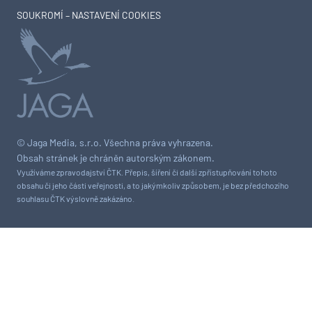
SOUKROMÍ – NASTAVENÍ COOKIES
© Jaga Media, s.r.o. Všechna práva vyhrazena.
Obsah stránek je chráněn autorským zákonem.
Využíváme zpravodajství ČTK. Přepis, šíření či další zpřístupňování tohoto
obsahu či jeho části veřejnosti, a to jakýmkoliv způsobem, je bez předchozího
souhlasu ČTK výslovně zakázáno.