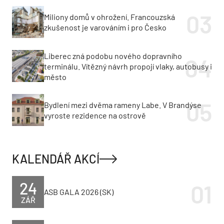
Miliony domů v ohrožení. Francouzská
zkušenost je varováním i pro Česko
Liberec zná podobu nového dopravního
terminálu. Vítězný návrh propojí vlaky, autobusy i
město
Bydlení mezi dvěma rameny Labe. V Brandýse
vyroste rezidence na ostrově
KALENDÁŘ AKCÍ
24
ASB GALA 2026 (SK)
ZÁŘ