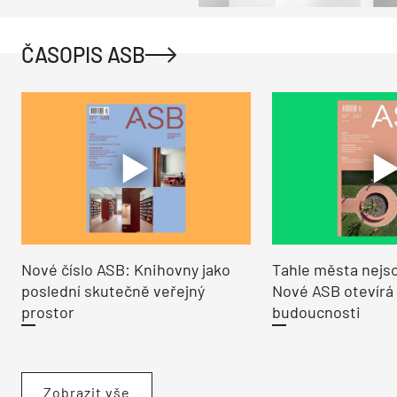
ČASOPIS ASB
Nové číslo ASB: Knihovny jako
Tahle města nejso
poslední skutečně veřejný
Nové ASB otevírá
prostor
budoucnosti
Zobrazit vše