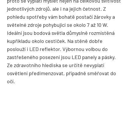
proto se vyplatí myslet nejen na celkovou svítivost
jednotlivých zdrojů, ale i na jejich četnost. Z
pohledu spotřeby vám bohatě postačí žárovky a
světelné zdroje pohybující se okolo 7 až 10 W.
Ideální jsou bodová světla důmyslně rozmístěná
kupříkladu okolo cestiček. Na stěně dobře
poslouží i LED reflektor. Výbornou volbou do
zastřešeného posezení jsou LED panely a pásky.
Ze zdravotního hlediska se určitě nevyplatí
osvětlení předimenzovat, případně směřovat do
očí.