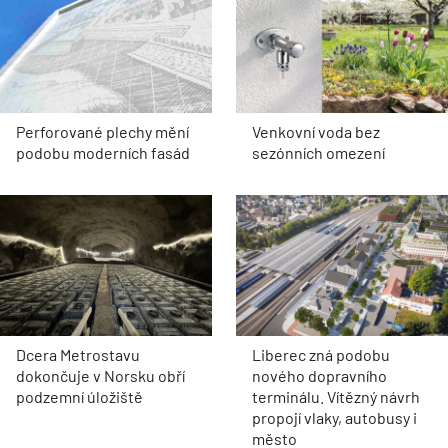
Perforované plechy mění
Venkovní voda bez
podobu moderních fasád
sezónních omezení
Dcera Metrostavu
Liberec zná podobu
dokončuje v Norsku obří
nového dopravního
podzemní úložiště
terminálu. Vítězný návrh
propojí vlaky, autobusy i
město