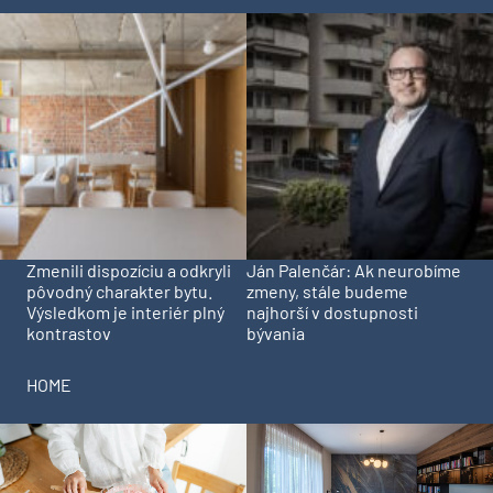
Zmenili dispozíciu a odkryli
Ján Palenčár: Ak neurobíme
pôvodný charakter bytu.
zmeny, stále budeme
Výsledkom je interiér plný
najhorší v dostupnosti
kontrastov
bývania
HOME