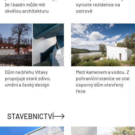
že i bazén může mít
vyroste rezidence na
skvělou architekturu
ostrově
Dům na břehu Vltavy
Mezi kamenem a vodou. Z
propojuje staré zdivo,
pohraniční stanice se stal
umění a český design
úsporný dům otevřený
řece
STAVEBNICTVÍ