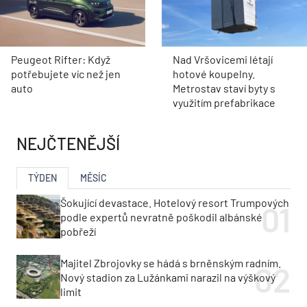
Peugeot Rifter: Když
Nad Vršovicemi létají
potřebujete víc než jen
hotové koupelny.
auto
Metrostav staví byty s
využitím prefabrikace
NEJČTENĚJŠÍ
TÝDEN
MĚSÍC
Šokující devastace. Hotelový resort Trumpových
podle expertů nevratně poškodil albánské
pobřeží
Majitel Zbrojovky se hádá s brněnským radním.
Nový stadion za Lužánkami narazil na výškový
limit