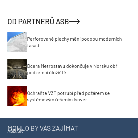
OD PARTNERŮ ASB
Perforované plechy mění podobu moderních
fasád
Dcera Metrostavu dokončuje v Norsku obří
podzemní úložiště
Ochraňte VZT potrubí před požárem se
systémovým řešením Isover
MOHLO BY VÁS ZAJÍMAT
ASB.SK