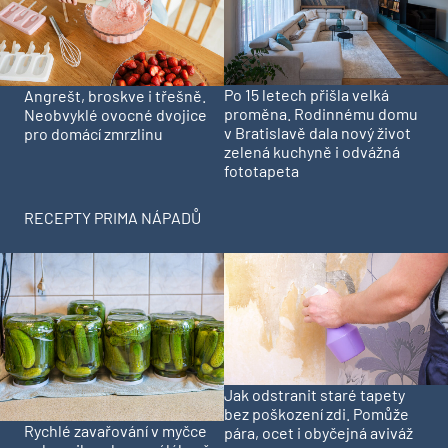
Po 15 letech přišla velká
Angrešt, broskve i třešně.
proměna. Rodinnému domu
Neobvyklé ovocné dvojice
v Bratislavě dala nový život
pro domácí zmrzlinu
zelená kuchyně i odvážná
fototapeta
RECEPTY PRIMA NÁPADŮ
Jak odstranit staré tapety
bez poškození zdi. Pomůže
Rychlé zavařování v myčce
pára, ocet i obyčejná aviváž