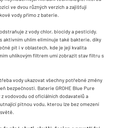
ici ve dvou různých verzích a zajišťují
ové vody přímo z baterie.
 odstraňuje z vody chlor, biocidy a pesticidy.
 s aktivním uhlím eliminuje také bakterie, díky
TZB HAUSTECHNIK 02/2026
 pít i v oblastech, kde je její kvalita
ím uhlíkovým filtrem umí zobrazit stav filtru s
otřeba vody ukazovat všechny potřebné změny
roveň bezpečnosti. Baterie GROHE Blue Pure
z vodovodu od oficiálních dodavatelů a
hutnající pitnou vodu, kterou lze bez omezení
 světě.