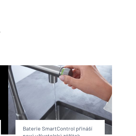
?
Baterie SmartControl přináší
nový uživatelský zážitek