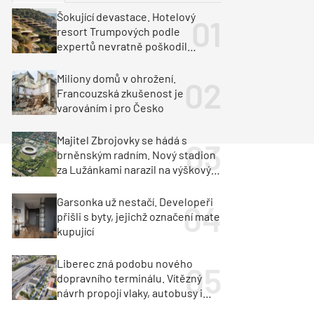
ka
Dopravní stavby
Šokující devastace. Hotelový
resort Trumpových podle
objekty
tavby
expertů nevratně poškodil
albánské pobřeží
unely
Geotechnika
Inženýrské sítě
Miliony domů v ohrožení.
Francouzská zkušenost je
varováním i pro Česko
Majitel Zbrojovky se hádá s
brněnským radním. Nový stadion
za Lužánkami narazil na výškový
limit
Garsonka už nestačí. Developeři
přišli s byty, jejichž označení mate
kupující
Liberec zná podobu nového
dopravního terminálu. Vítězný
návrh propojí vlaky, autobusy i
město