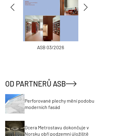
ASB 03/2026
INŽENÝRSKÉ
OD PARTNERŮ ASB
Perforované plechy mění podobu
moderních fasád
Dcera Metrostavu dokončuje v
Norsku obří podzemní úložiště