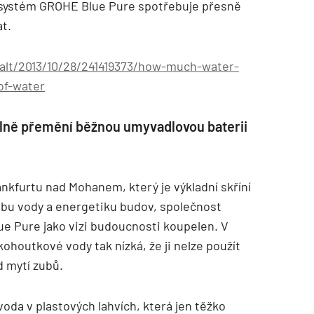
 systém GROHE Blue Pure spotřebuje přesně
at.
alt/2013/10/28/241419373/how-much-water-
of-water
lně přemění běžnou umyvadlovou baterii
kfurtu nad Mohanem, který je výkladní skříní
bu vody a energetiku budov, společnost
e Pure jako vizi budoucnosti koupelen. V
kohoutkové vody tak nízká, že ji nelze použít
d mytí zubů.
voda v plastových lahvích, která jen těžko