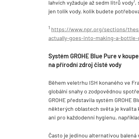
1
lahvích vyžaduje až sedm litrů vody
,
jen tolik vody, kolik budete potřebov
1
https://www.npr.org/sections/thes
actually-goes-into-making-a-bottle-
Systém GROHE Blue Pure v koupe
na přírodní zdroj čisté vody
Během veletrhu ISH konaného ve Fran
globální snahy o zodpovědnou spotře
GROHE představila systém GROHE Blu
některých oblastech světa je kvalita 
ani pro každodenní hygienu, napříkla
Často je jedinou alternativou balená 