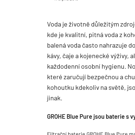
Voda je životně důležitým zdroj
kde je kvalitní, pitná voda z 
balená voda často nahrazuje d
kávy, čaje a kojenecké výživy, 
každodenní osobní hygienu. Nov
které zaručují bezpečnou a ch
kohoutku kdekoliv na světě, jso
jinak.
GROHE Blue Pure jsou baterie s v
Filtrační baterie GROHE Blue Pure maj