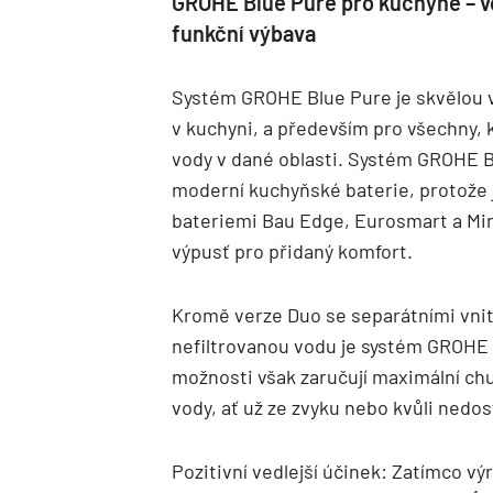
GROHE Blue Pure pro kuchyně – vod
funkční výbava
Systém GROHE Blue Pure je skvělou v
v kuchyni, a především pro všechny, k
vody v dané oblasti. Systém GROHE B
moderní kuchyňské baterie, protože j
bateriemi Bau Edge, Eurosmart a Min
výpusť pro přidaný komfort.
Kromě verze Duo se separátními vnitř
nefiltrovanou vodu je systém GROHE 
možnosti však zaručují maximální ch
vody, ať už ze zvyku nebo kvůli nedos
Pozitivní vedlejší účinek: Zatímco vý