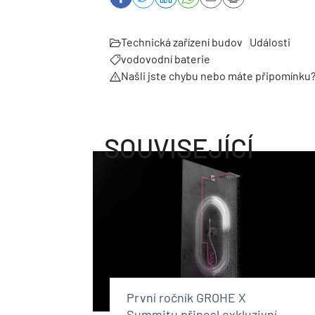
Technická zařízení budov
Události
vodovodní baterie
Našli jste chybu nebo máte připomínku
SOUVISEJÍCÍ
První ročník GROHE X
Summitu přinesl exkluzivní