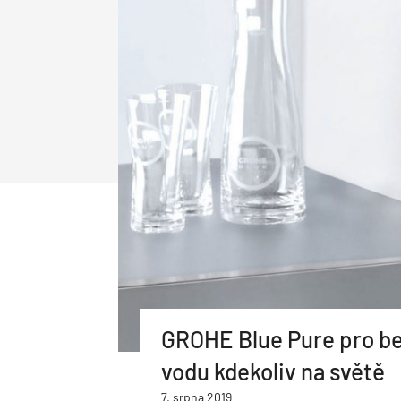
Udržitelnost
Pasivní domy
Hydroizolace základů
Inteligentní domy
Tepelná izolace základů
Betonáž
Bytové domy
Strop a Podlaha
Dlažba
Podlaha
Stropní systém
Podhledy
GROHE Blue Pure pro be
vodu kdekoliv na světě
7. srpna 2019