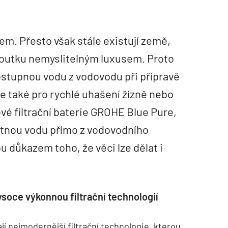
em. Přesto však stále existují země,
kohoutku nemyslitelným luxusem. Proto
ostupnou vodu z vodovodu při přípravě
ale také pro rychlé uhašení žízně nebo
é filtrační baterie GROHE Blue Pure,
utnou vodu přímo z vodovodního
u důkazem toho, že věci lze dělat i
ysoce výkonnou filtrační technologií
í nejmodernější filtrační technologie, kterou