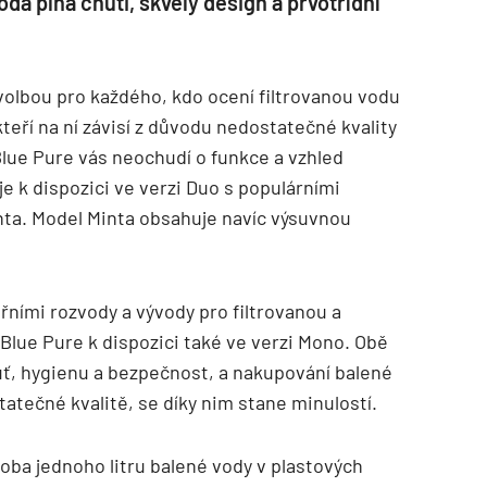
a plná chuti, skvělý design a prvotřídní
olbou pro každého, kdo ocení filtrovanou vodu
teří na ní závisí z důvodu nedostatečné kvality
lue Pure vás neochudí o funkce a vzhled
e k dispozici ve verzi Duo s populárními
ta. Model Minta obsahuje navíc výsuvnou
ními rozvody a vývody pro filtrovanou a
Blue Pure k dispozici také ve verzi Mono. Obě
uť, hygienu a bezpečnost, a nakupování balené
tatečné kvalitě, se díky nim stane minulostí.
roba jednoho litru balené vody v plastových