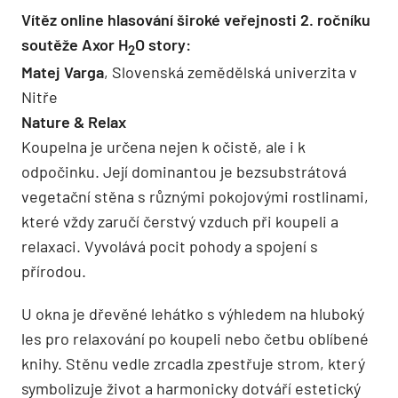
Vítěz online hlasování široké veřejnosti 2. ročníku
soutěže Axor H
O story:
2
Matej Varga
, Slovenská zemědělská univerzita v
Nitře
Nature & Relax
Koupelna je určena nejen k očistě, ale i k
odpočinku. Její dominantou je bezsubstrátová
vegetační stěna s různými pokojovými rostlinami,
které vždy zaručí čerstvý vzduch při koupeli a
relaxaci. Vyvolává pocit pohody a spojení s
přírodou.
U okna je dřevěné lehátko s výhledem na hluboký
les pro relaxování po koupeli nebo četbu oblíbené
knihy. Stěnu vedle zrcadla zpestřuje strom, který
symbolizuje život a harmonicky dotváří estetický