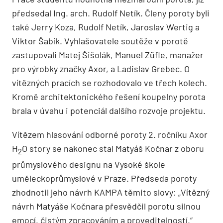
předsedal Ing. arch. Rudolf Netík. Členy poroty byli
také Jerry Koza, Rudolf Netík, Jaroslav Wertig a
Viktor Šabík. Vyhlašovatele soutěže v porotě
zastupovali Matej Šišolák, Manuel Züfle, manažer
pro výrobky značky Axor, a Ladislav Grebec. O
vítězných pracích se rozhodovalo ve třech kolech.
Kromě architektonického řešení koupelny porota
brala v úvahu i potenciál dalšího rozvoje projektu.
Vítězem hlasování odborné poroty 2. ročníku Axor
H
O story se nakonec stal Matyáš Kočnar z oboru
2
průmyslového designu na Vysoké škole
uměleckoprůmyslové v Praze. Předseda poroty
zhodnotil jeho návrh KAMPA těmito slovy: „Vítězný
návrh Matyáše Kočnara přesvědčil porotu silnou
emocí, čistým zpracováním a proveditelností.“