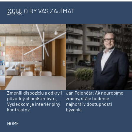
MOHLO BY VÁS ZAJÍMAT
ASB.SK
Zmenili dispozíciu a odkryli
Ján Palenčár: Ak neurobíme
pôvodný charakter bytu.
zmeny, stále budeme
Výsledkom je interiér plný
najhorší v dostupnosti
kontrastov
bývania
HOME