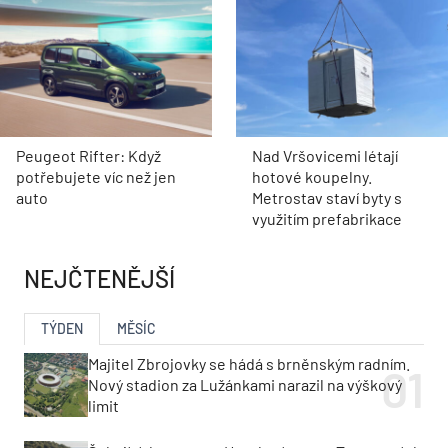
Peugeot Rifter: Když
Nad Vršovicemi létají
potřebujete víc než jen
hotové koupelny.
auto
Metrostav staví byty s
využitím prefabrikace
NEJČTENĚJŠÍ
TÝDEN
MĚSÍC
Majitel Zbrojovky se hádá s brněnským radním.
Nový stadion za Lužánkami narazil na výškový
limit