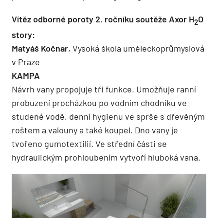
Vítěz odborné poroty 2. ročníku soutěže Axor H
O
2
story:
Matyáš Kočnar
, Vysoká škola uměleckoprůmyslová
v Praze
KAMPA
Návrh vany propojuje tři funkce. Umožňuje ranní
probuzení procházkou po vodním chodníku ve
studené vodě, denní hygienu ve sprše s dřevěným
roštem a valouny a také koupel. Dno vany je
tvořeno gumotextilií. Ve střední části se
hydraulickým prohloubením vytvoří hluboká vana.