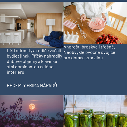
Angrešt, broskve i třešně.
Děti odrostly a rodiče začali
Neobvyklé ovocné dvojice
bydlet jinak. Příčky nahradily
pro domácí zmrzlinu
dubové objemy a klavír se
stal dominantou celého
interiéru
RECEPTY PRIMA NÁPADŮ