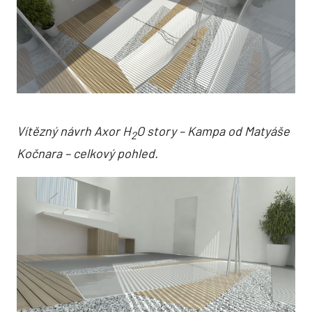
Vítězný návrh Axor H
O story – Kampa od Matyáše
2
Kočnara – celkový pohled.