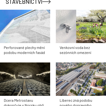
STAVEBNICTVÍ
Perforované plechy mění
Venkovní voda bez
podobu moderních fasád
sezónních omezení
Dcera Metrostavu
Liberec zná podobu
dokončuje v Norsku obří
nového dopravního