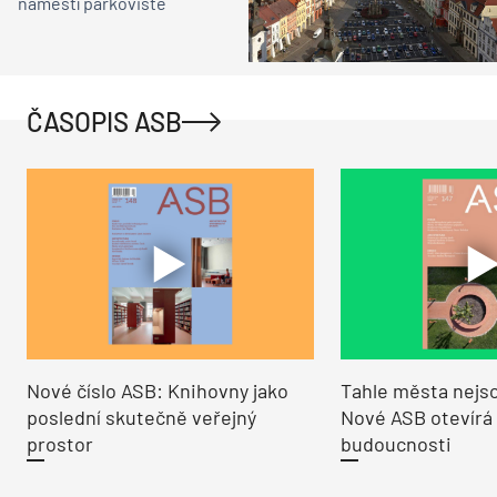
náměstí parkoviště
ČASOPIS ASB
Nové číslo ASB: Knihovny jako
Tahle města nejso
poslední skutečně veřejný
Nové ASB otevírá
prostor
budoucnosti