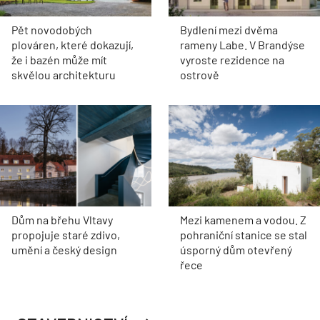
Pět novodobých
Bydlení mezi dvěma
plováren, které dokazují,
rameny Labe. V Brandýse
že i bazén může mít
vyroste rezidence na
skvělou architekturu
ostrově
Dům na břehu Vltavy
Mezi kamenem a vodou. Z
propojuje staré zdivo,
pohraniční stanice se stal
umění a český design
úsporný dům otevřený
řece