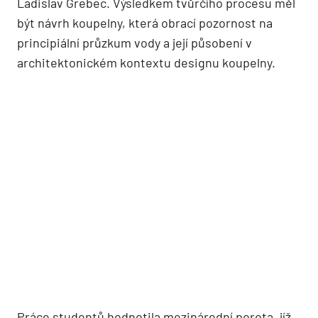
Ladislav Grebec. Výsledkem tvůrčího procesu měl
být návrh koupelny, která obrací pozornost na
principiální průzkum vody a její působení v
architektonickém kontextu designu koupelny.
Práce studentů hodnotila mezinárodní porota, jíž