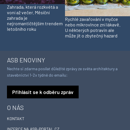
Zahrada, která rozkvétá a
voní až večer. Měsíční
zahrada je
Rychlé zavařování v myčce
nejromantičtějším trendem
nebo mikrovlnce zní lákavě.
letošního roku
U některých potravin ale
může jít o zbytečný hazard
ASB ENOVINY
Nechte si zdarma posílat důležité zprávy ze světa architektury a
stavebnictví 1-2x týdně do emailu:
Přihlásit se k odběru zpráv
O NÁS
KONTAKT
INZERCE NA ASB-PORTAL.CZ