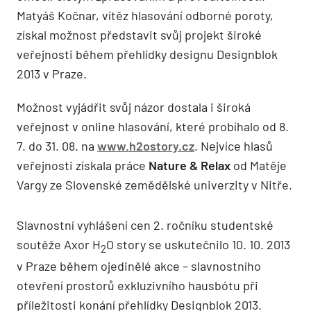
Matyáš Kočnar, vítěz hlasování odborné poroty,
získal možnost představit svůj projekt široké
veřejnosti během přehlídky designu Designblok
2013 v Praze.
Možnost vyjádřit svůj názor dostala i široká
veřejnost v online hlasování, které probíhalo od 8.
7. do 31. 08. na
www.h2ostory.cz
. Nejvíce hlasů
veřejnosti získala práce
Nature & Relax
od Matěje
Vargy ze Slovenské zemědělské univerzity v Nitře.
Slavnostní vyhlášení cen 2. ročníku studentské
soutěže Axor H
O story se uskutečnilo 10. 10. 2013
2
v Praze během ojedinělé akce – slavnostního
otevření prostorů exkluzivního hausbótu při
příležitosti konání přehlídky Designblok 2013.