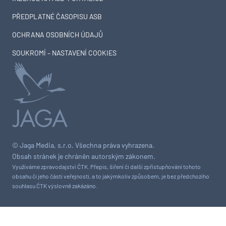
PŘEDPLATNÉ ČASOPISU ASB
OCHRANA OSOBNÍCH ÚDAJŮ
SOUKROMÍ – NASTAVENÍ COOKIES
© Jaga Media, s.r.o. Všechna práva vyhrazena.
Obsah stránek je chráněn autorským zákonem.
Využíváme zpravodajství ČTK. Přepis, šíření či další zpřístupňování tohoto
obsahu či jeho části veřejnosti, a to jakýmkoliv způsobem, je bez předchozího
souhlasu ČTK výslovně zakázáno.