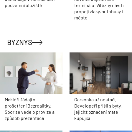
podzemní úložiště
terminálu. Vítězný návrh
propojí vlaky, autobusy i
město
BYZNYS
Makléři žádají o
Garsonka už nestačí.
prošetření Bezrealitky.
Developeři přišli s byty,
Spor se vede o provize a
jejichž označení mate
způsob prezentace
kupující