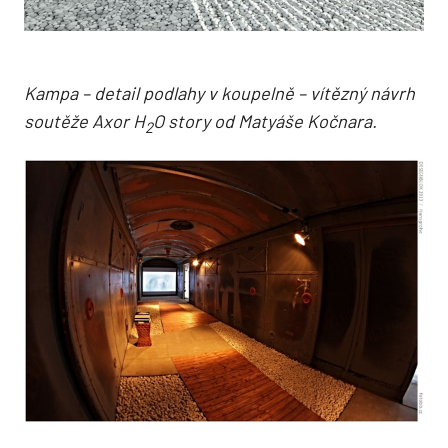
Kampa – detail podlahy v koupelně – vítězný návrh
soutěže Axor H
O story od Matyáše Kočnara.
2