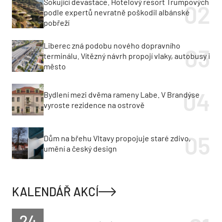
Šokující devastace. Hotelový resort Trumpových
podle expertů nevratně poškodil albánské
pobřeží
Liberec zná podobu nového dopravního
terminálu. Vítězný návrh propojí vlaky, autobusy i
město
Bydlení mezi dvěma rameny Labe. V Brandýse
vyroste rezidence na ostrově
Dům na břehu Vltavy propojuje staré zdivo,
umění a český design
KALENDÁŘ AKCÍ
24