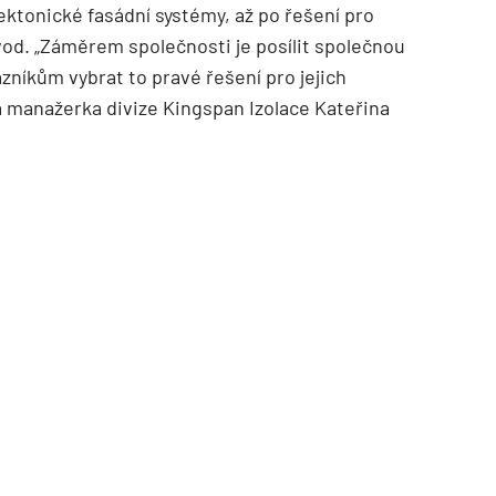
ektonické fasádní systémy, až po řešení pro
vod. „Záměrem společnosti je posílit společnou
zníkům vybrat to pravé řešení pro jejich
á manažerka divize Kingspan Izolace Kateřina
TZB HAUSTECHNIK 02/2026