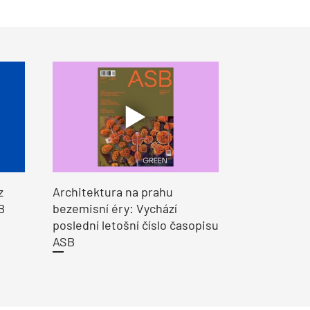
z
Architektura na prahu
B
bezemisní éry: Vychází
poslední letošní číslo časopisu
ASB