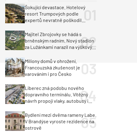
ka
Dopravní stavby
Šokující devastace. Hotelový
resort Trumpových podle
objekty
tavby
expertů nevratně poškodil
albánské pobřeží
unely
Geotechnika
Inženýrské sítě
Majitel Zbrojovky se hádá s
brněnským radním. Nový stadion
za Lužánkami narazil na výškový
limit
Miliony domů v ohrožení.
Francouzská zkušenost je
varováním i pro Česko
Liberec zná podobu nového
dopravního terminálu. Vítězný
návrh propojí vlaky, autobusy i
město
Bydlení mezi dvěma rameny Labe.
V Brandýse vyroste rezidence na
ostrově