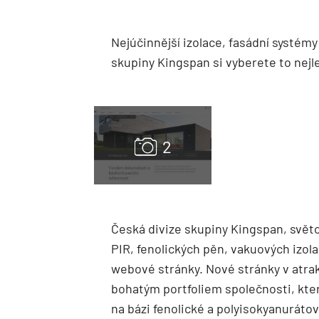
Nejúčinnější izolace, fasádní systé
skupiny Kingspan si vyberete to nejl
Česká divize skupiny Kingspan, světov
PIR, fenolických pěn, vakuových izol
webové stránky. Nové stránky v atra
bohatým portfoliem společnosti, které
na bázi fenolické a polyisokyanuráto