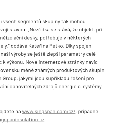
sti všech segmentů skupiny tak mohou
svoji stavbu: „Nezřídka se stává, že objekt, při
elněizolační desky, potřebuje v některých
ly,“ dodává Kateřina Petko. Díky spojení
aší výroby se ještě zlepší parametry celé
c k výkonu. Nové internetové stránky navíc
 Slovensku méně známých produktových skupin
Group, jakými jsou kupříkladu řešení pro
vání obnovitelných zdrojů energie či systémy
najdete na
www.kingspan.com/cz/
, případně
gspaninsulation.cz
.