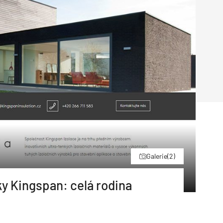
Poruchy střechy
Rekonstrukce střechy
Průmysl a logisti
Větrání a odvětrávání
Komíny
Historické stavby
Průmyslové 
Fasáda
Inženýrské s
Omítky
Doprava
Mosty
T
Galerie
(2)
y Kingspan: celá rodina