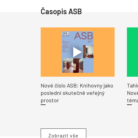
Časopis ASB
Nové číslo ASB: Knihovny jako
Tahl
poslední skutečně veřejný
Nové
prostor
tém
Zobrazit vše