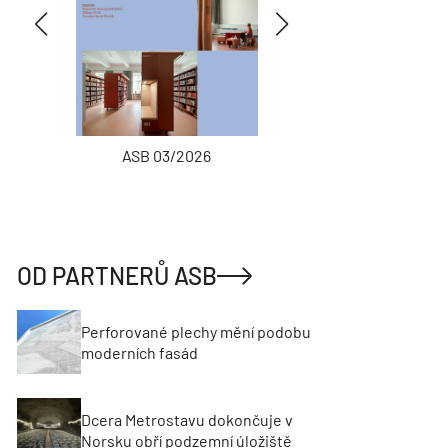
ASB 03/2026
INŽENÝRSKÉ
OD PARTNERŮ ASB
Perforované plechy mění podobu
moderních fasád
Dcera Metrostavu dokončuje v
Norsku obří podzemní úložiště