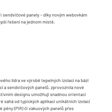
my i sendvičové panely – díky novým webovkám
epší řešení na jednom místě.
ého lídra ve výrobě tepelných izolací na bázi
ací a sendvičových panelů, zprovoznila nové
ktivním designu umožňují snadnou orientaci
 sahá od typických aplikací unikátních izolací
vé pěny (PIR) či vakuových panelů přes