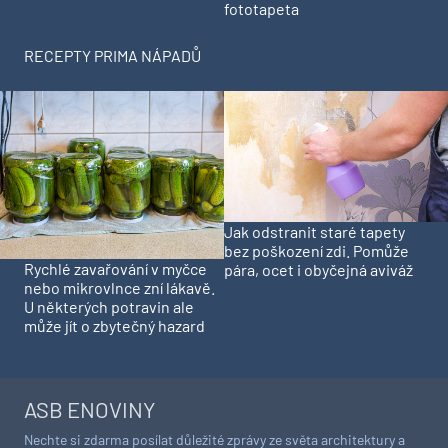
fototapeta
RECEPTY PRIMA NÁPADŮ
Jak odstranit staré tapety
bez poškození zdi. Pomůže
Rychlé zavařování v myčce
pára, ocet i obyčejná aviváž
nebo mikrovlnce zní lákavě.
U některých potravin ale
může jít o zbytečný hazard
ASB ENOVINY
Nechte si zdarma posílat důležité zprávy ze světa architektury a