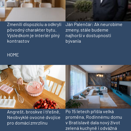
Zmenili dispozíciu a odkryli
Ján Palenčár: Ak neurobíme
pôvodný charakter bytu.
zmeny, stále budeme
Výsledkom je interiér plný
najhorší v dostupnosti
kontrastov
bývania
HOME
Po 15 letech přišla velká
Angrešt, broskve i třešně.
proměna. Rodinnému domu
Neobvyklé ovocné dvojice
v Bratislavě dala nový život
pro domácí zmrzlinu
zelená kuchyně i odvážná