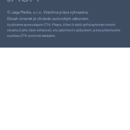
© Jaga Media, s.r.o. Všechna práva vyhrazena.
Obsah stránek je chráněn autorským zákonem.
Využíváme zpravodajství ČTK. Přepis, šíření či další zpřístupňování tohoto
obsahu či jeho části veřejnosti, a to jakýmkoliv způsobem, je bez předchozího
souhlasu ČTK výslovně zakázáno.