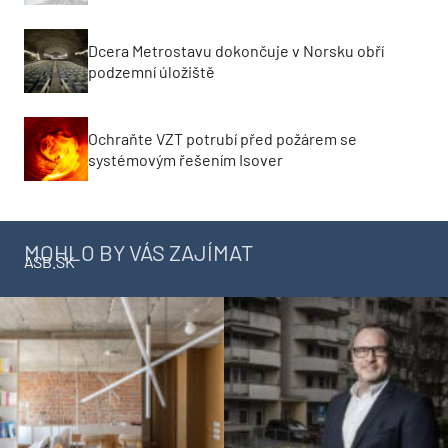
Dcera Metrostavu dokončuje v Norsku obří
podzemní úložiště
Ochraňte VZT potrubí před požárem se
systémovým řešením Isover
MOHLO BY VÁS ZAJÍMAT
ASB.SK