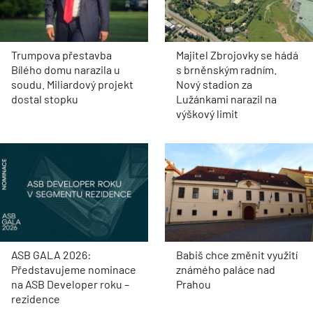
Trumpova přestavba
Majitel Zbrojovky se hádá
Bílého domu narazila u
s brněnským radním.
soudu. Miliardový projekt
Nový stadion za
dostal stopku
Lužánkami narazil na
výškový limit
ASB GALA 2026:
Babiš chce změnit využití
Představujeme nominace
známého paláce nad
na ASB Developer roku –
Prahou
rezidence