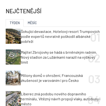
NEJČTENĚJŠÍ
TÝDEN
MĚSÍC
Šokující devastace. Hotelový resort Trumpových
podle expertů nevratně poškodil albánské
pobřeží
Majitel Zbrojovky se hádá s brněnským radním.
Nový stadion za Lužánkami narazil na výškový
limit
Miliony domů v ohrožení. Francouzská
zkušenost je varováním i pro Česko
Liberec zná podobu nového dopravního
terminálu. Vítězný návrh propojí vlaky, autobusy i
město