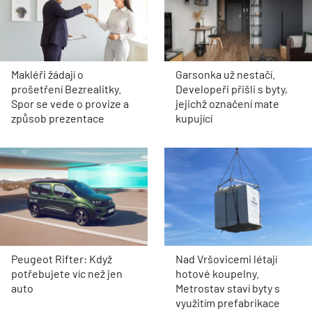
Makléři žádají o
Garsonka už nestačí.
prošetření Bezrealitky.
Developeři přišli s byty,
Spor se vede o provize a
jejichž označení mate
způsob prezentace
kupující
Peugeot Rifter: Když
Nad Vršovicemi létají
potřebujete víc než jen
hotové koupelny.
auto
Metrostav staví byty s
využitím prefabrikace