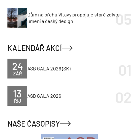
Dům na břehu Vltavy propojuje staré zdivo,
umění a český design
KALENDÁŘ AKCÍ
24
ASB GALA 2026 (SK)
ZÁŘ
13
ASB GALA 2026
ŘÍJ
NAŠE ČASOPISY