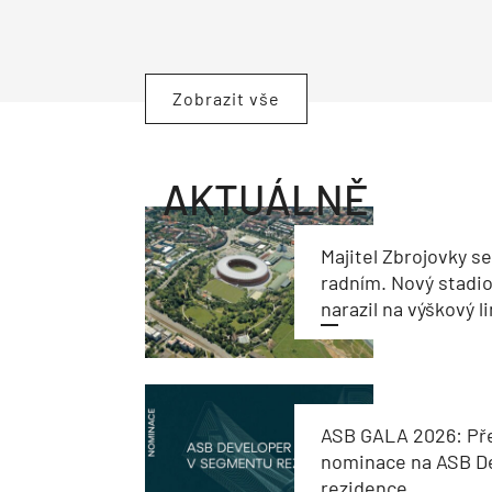
Zobrazit vše
AKTUÁLNĚ
Majitel Zbrojovky s
radním. Nový stadi
narazil na výškový l
ASB GALA 2026: Př
nominace na ASB De
rezidence