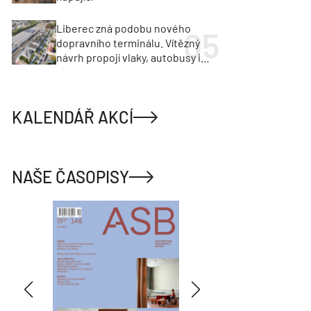
Liberec zná podobu nového
dopravního terminálu. Vítězný
návrh propojí vlaky, autobusy i
město
KALENDÁŘ AKCÍ
NAŠE ČASOPISY