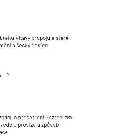
břehu Vltavy propojuje staré
umění a český design
a
žádají o prošetření Bezrealitky.
 vede o provize a způsob
ace