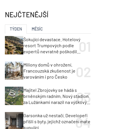
ka
Dopravní stavby
objekty
NEJČTENĚJŠÍ
tavby
unely
Geotechnika
Inženýrské sítě
TÝDEN
MĚSÍC
Šokující devastace. Hotelový
resort Trumpových podle
expertů nevratně poškodil
albánské pobřeží
Miliony domů v ohrožení.
Francouzská zkušenost je
varováním i pro Česko
Majitel Zbrojovky se hádá s
brněnským radním. Nový stadion
za Lužánkami narazil na výškový
limit
Garsonka už nestačí. Developeři
přišli s byty, jejichž označení mate
kupující