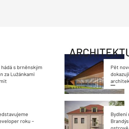
ARCHITEKT
e hádá s brněnským
Pět nov
on za Lužánkami
dokazují
imit
archite
edstavujeme
Bydlení
veloper roku –
Brandýs
ostrově