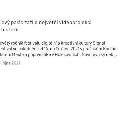
Poruchy střechy
Rekonstrukce střechy
Průmysl a logisti
Větrání a odvětrávání
Komíny
Historické stavby
Průmyslové 
Fasáda
Inženýrské s
ový palác zažije největší videoprojekci
Omítky
Doprava
Mosty
T
 historii
evátý ročník festivalu digitální a kreativní kultury Signal
estival se uskuteční od 14. do 17. října 2021 v pražském Karlíně,
tarém Městě a poprvé také v Holešovicích. Návštěvníky čeká
5 instalací v ulicích Prahy a 6 instalací v rozšířené realitě na
3. října 2021
rase Karlín. Organizátoři chystají také monumentální
ideomapping v prostorách Průmyslového paláce.