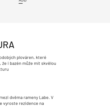
URA
odobých plováren, které
, že i bazén může mít skvělou
kturu
 mezi dvěma rameny Labe. V
e vyroste rezidence na