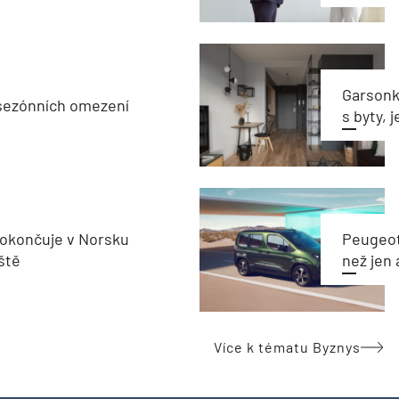
Garsonka
sezónních omezení
s byty, 
okončuje v Norsku
Peugeot
ště
než jen 
Více k tématu Byznys