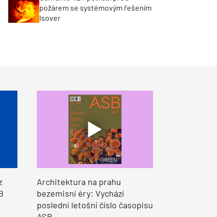
požárem se systémovým řešením
Isover
z
Architektura na prahu
B
bezemisní éry: Vychází
poslední letošní číslo časopisu
ASB