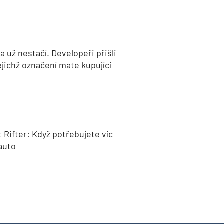
 už nestačí. Developeři přišli
jejichž označení mate kupující
 Rifter: Když potřebujete víc
auto