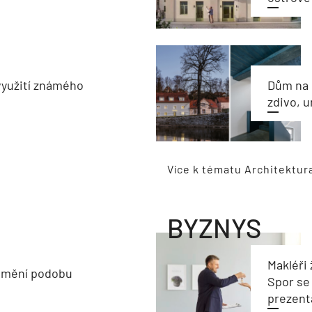
využití známého
Dům na 
zdivo, 
Více k tématu Architektur
BYZNYS
Makléři 
 mění podobu
Spor se
prezent