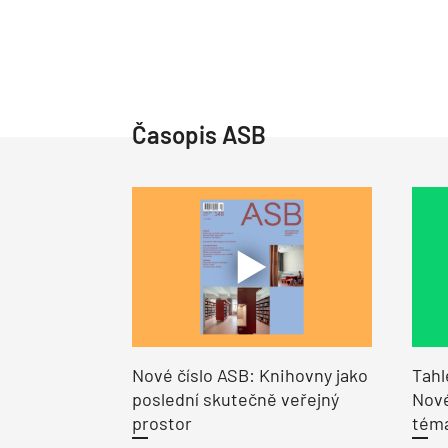
Časopis ASB
Nové číslo ASB: Knihovny jako
Tahl
poslední skutečně veřejný
Nové
prostor
tém