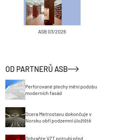
ASB 03/2026
INŽENÝRSKÉ
OD PARTNERŮ ASB
Perforované plechy mění podobu
moderních fasád
Dcera Metrostavu dokončuje v
Norsku obří podzemní úložiště
Ochraňte VZT potrubí před