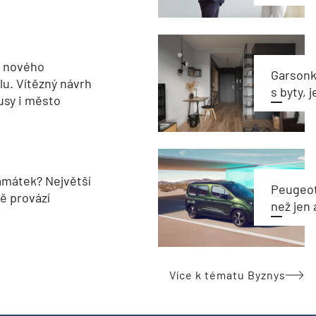
u nového
Garsonka
u. Vítězný návrh
s byty, 
usy i město
památek? Největší
Peugeot
pě provází
než jen 
Více k tématu Byznys