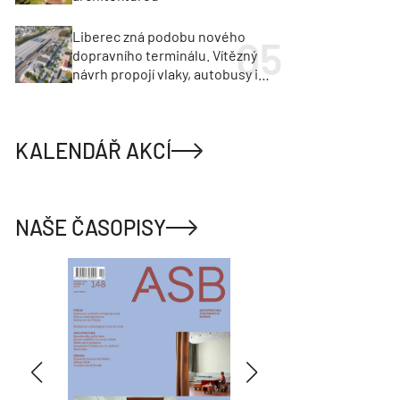
Liberec zná podobu nového
dopravního terminálu. Vítězný
návrh propojí vlaky, autobusy i
město
KALENDÁŘ AKCÍ
NAŠE ČASOPISY