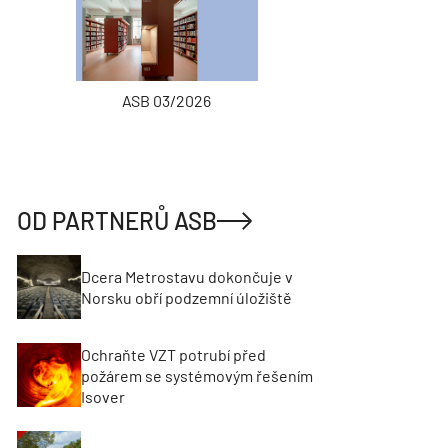
ASB 03/2026
INŽENÝRSKÉ
OD PARTNERŮ ASB
Dcera Metrostavu dokončuje v
Norsku obří podzemní úložiště
Ochraňte VZT potrubí před
požárem se systémovým řešením
Isover