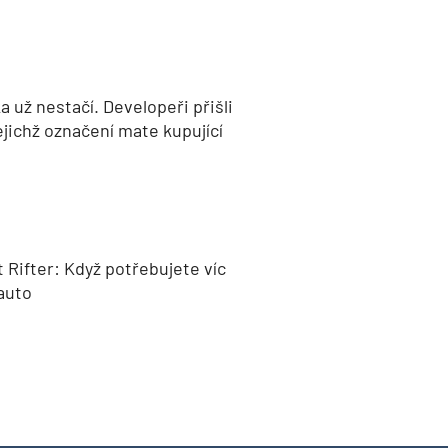
 už nestačí. Developeři přišli
jejichž označení mate kupující
 Rifter: Když potřebujete víc
auto