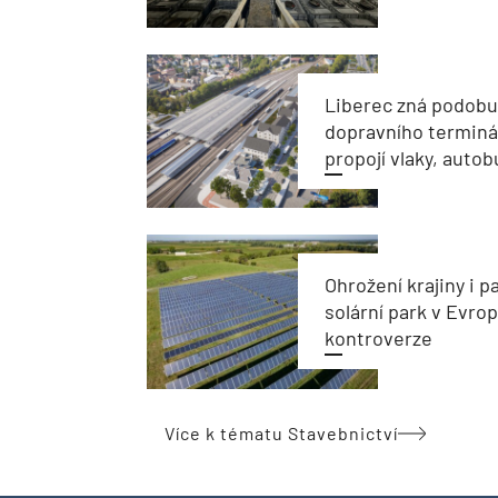
Liberec zná podob
dopravního terminál
propojí vlaky, autob
Ohrožení krajiny i 
solární park v Evro
kontroverze
Více k tématu Stavebnictví