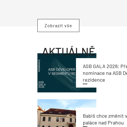
Zobrazit vše
AKTUÁLNĚ
ASB GALA 2026: Př
nominace na ASB De
rezidence
Babiš chce změnit 
paláce nad Prahou