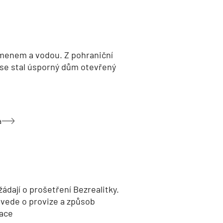
menem a vodou. Z pohraniční
 se stal úsporný dům otevřený
a
žádají o prošetření Bezrealitky.
 vede o provize a způsob
ace