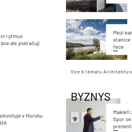
Mezi ka
ění rytmus
stanice
ráce ale pokračují
řece
Více k tématu Architektur
BYZNYS
Makléři 
okončuje v Norsku
Spor se
ště
prezent