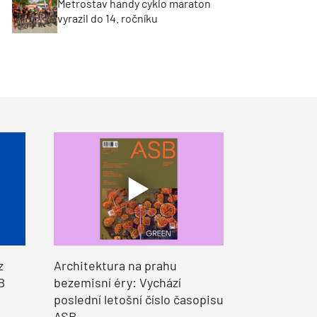
Metrostav handy cyklo maraton
vyrazil do 14. ročníku
z
Architektura na prahu
B
bezemisní éry: Vychází
poslední letošní číslo časopisu
ASB