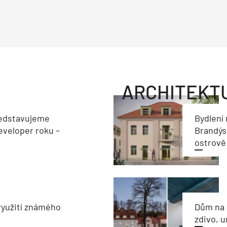
ARCHITEKT
edstavujeme
Bydlení
veloper roku –
Brandýs
ostrově
využití známého
Dům na 
zdivo, 