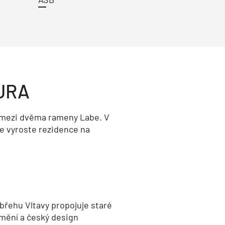
URA
 mezi dvěma rameny Labe. V
e vyroste rezidence na
břehu Vltavy propojuje staré
umění a český design