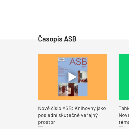
Časopis ASB
Nové číslo ASB: Knihovny jako
Tahl
poslední skutečně veřejný
Nové
prostor
tém