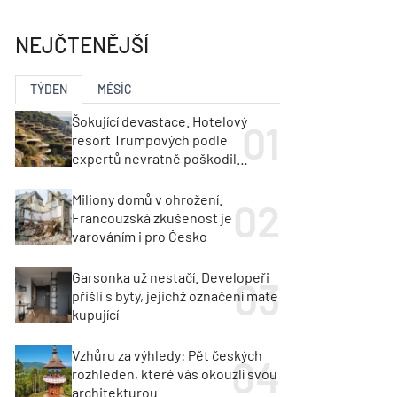
ka
Dopravní stavby
objekty
NEJČTENĚJŠÍ
tavby
unely
Geotechnika
Inženýrské sítě
TÝDEN
MĚSÍC
Šokující devastace. Hotelový
resort Trumpových podle
expertů nevratně poškodil
albánské pobřeží
Miliony domů v ohrožení.
Francouzská zkušenost je
varováním i pro Česko
Garsonka už nestačí. Developeři
přišli s byty, jejichž označení mate
kupující
Vzhůru za výhledy: Pět českých
rozhleden, které vás okouzlí svou
architekturou