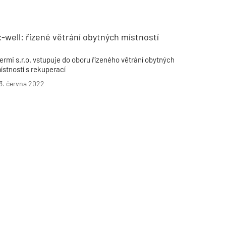
Poruchy střechy
Rekonstrukce střechy
Průmysl a logisti
Větrání a odvětrávání
Komíny
Historické stavby
Průmyslové 
Fasáda
Inženýrské s
-well: řízené větrání obytných místností
Omítky
Doprava
Mosty
T
ermi s.r.o. vstupuje do oboru řízeného větrání obytných
ístností s rekuperací
3. června 2022