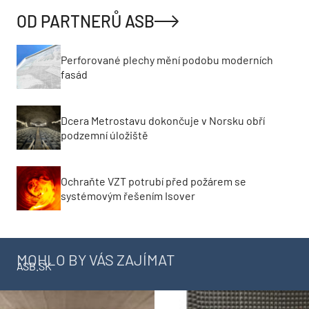
OD PARTNERŮ ASB
Perforované plechy mění podobu moderních
fasád
Dcera Metrostavu dokončuje v Norsku obří
podzemní úložiště
Ochraňte VZT potrubí před požárem se
systémovým řešením Isover
MOHLO BY VÁS ZAJÍMAT
ASB.SK