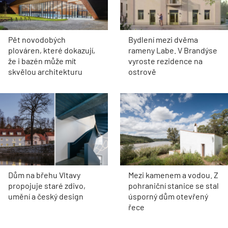
Pět novodobých
Bydlení mezi dvěma
plováren, které dokazují,
rameny Labe. V Brandýse
že i bazén může mít
vyroste rezidence na
skvělou architekturu
ostrově
Dům na břehu Vltavy
Mezi kamenem a vodou. Z
propojuje staré zdivo,
pohraniční stanice se stal
umění a český design
úsporný dům otevřený
řece