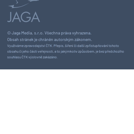
© Jaga Media, s.r.o. Všechna práva vyhrazena.
Obsah stránek je chráněn autorským zákonem.
Využíváme zpravodajství ČTK. Přepis, šíření či další zpřístupňování tohoto
obsahu či jeho části veřejnosti, a to jakýmkoliv způsobem, je bez předchozího
souhlasu ČTK výslovně zakázáno.