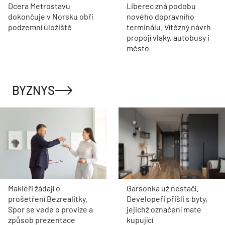
Dcera Metrostavu
Liberec zná podobu
dokončuje v Norsku obří
nového dopravního
podzemní úložiště
terminálu. Vítězný návrh
propojí vlaky, autobusy i
město
BYZNYS
Makléři žádají o
Garsonka už nestačí.
prošetření Bezrealitky.
Developeři přišli s byty,
Spor se vede o provize a
jejichž označení mate
způsob prezentace
kupující