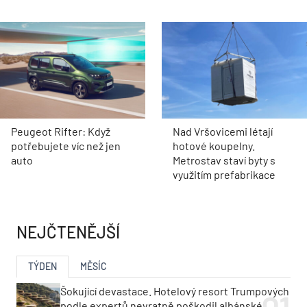
Peugeot Rifter: Když
Nad Vršovicemi létají
potřebujete víc než jen
hotové koupelny.
auto
Metrostav staví byty s
využitím prefabrikace
NEJČTENĚJŠÍ
TÝDEN
MĚSÍC
Šokující devastace. Hotelový resort Trumpových
podle expertů nevratně poškodil albánské