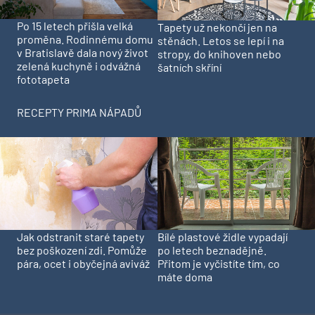
Po 15 letech přišla velká
Tapety už nekončí jen na
proměna. Rodinnému domu
stěnách. Letos se lepí i na
v Bratislavě dala nový život
stropy, do knihoven nebo
zelená kuchyně i odvážná
šatních skříní
fototapeta
RECEPTY PRIMA NÁPADŮ
Jak odstranit staré tapety
Bílé plastové židle vypadají
bez poškození zdi. Pomůže
po letech beznadějně.
pára, ocet i obyčejná aviváž
Přitom je vyčistíte tím, co
máte doma