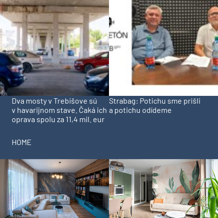
Dva mosty v Trebišove sú
Strabag: Potichu sme prišli
v havarijnom stave. Čaká ich
a potichu odídeme
oprava spolu za 11,4 mil. eur
HOME