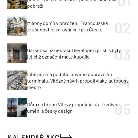
pobřeží
Miliony domů v ohrožení. Francouzská
zkušenost je varováním i pro Česko
Garsonka už nestačí. Developeři přišli s byty,
jejichž označení mate kupující
Liberec zná podobu nového dopravního
terminálu. Vítězný návrh propojí vlaky, autobusy i
město
Dům na břehu Vltavy propojuje staré zdivo,
umění a český design
KALENDÁŘ AKCÍ