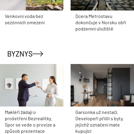
Venkovní voda bez
Dcera Metrostavu
sezónních omezení
dokončuje v Norsku obří
podzemní úložiště
BYZNYS
Makléři žádají o
Garsonka už nestačí.
prošetření Bezrealitky.
Developeři přišli s byty,
Spor se vede o provize a
jejichž označení mate
způsob prezentace
kupující