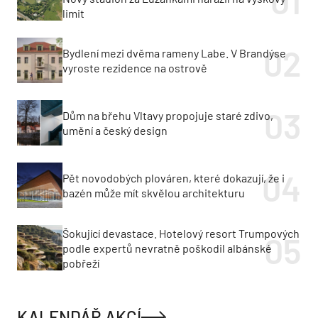
limit
Bydlení mezi dvěma rameny Labe. V Brandýse
vyroste rezidence na ostrově
Dům na břehu Vltavy propojuje staré zdivo,
umění a český design
Pět novodobých plováren, které dokazují, že i
bazén může mít skvělou architekturu
Šokující devastace. Hotelový resort Trumpových
podle expertů nevratně poškodil albánské
pobřeží
KALENDÁŘ AKCÍ