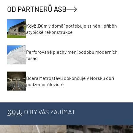
OD PARTNERŮ ASB
Když „Dům v domě“ potřebuje stínění: příběh
atypické rekonstrukce
Perforované plechy mění podobu moderních
fasád
Dcera Metrostavu dokončuje v Norsku obří
podzemní úložiště
MOHLO BY VÁS ZAJÍMAT
ASB.SK