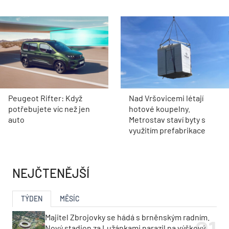
Peugeot Rifter: Když
Nad Vršovicemi létají
potřebujete víc než jen
hotové koupelny.
auto
Metrostav staví byty s
využitím prefabrikace
NEJČTENĚJŠÍ
TÝDEN
MĚSÍC
Majitel Zbrojovky se hádá s brněnským radním.
Nový stadion za Lužánkami narazil na výškový