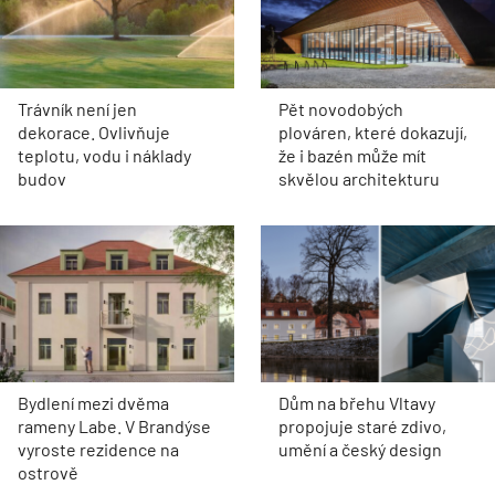
Trávník není jen
Pět novodobých
dekorace. Ovlivňuje
plováren, které dokazují,
teplotu, vodu i náklady
že i bazén může mít
budov
skvělou architekturu
Bydlení mezi dvěma
Dům na břehu Vltavy
rameny Labe. V Brandýse
propojuje staré zdivo,
vyroste rezidence na
umění a český design
ostrově