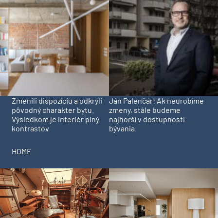
Zmenili dispozíciu a odkryli
Ján Palenčár: Ak neurobíme
pôvodný charakter bytu.
zmeny, stále budeme
Výsledkom je interiér plný
najhorší v dostupnosti
kontrastov
bývania
HOME