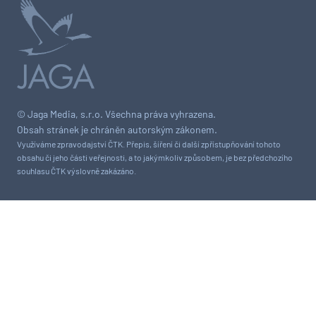
© Jaga Media, s.r.o. Všechna práva vyhrazena.
Obsah stránek je chráněn autorským zákonem.
Využíváme zpravodajství ČTK. Přepis, šíření či další zpřístupňování tohoto
obsahu či jeho části veřejnosti, a to jakýmkoliv způsobem, je bez předchozího
souhlasu ČTK výslovně zakázáno.