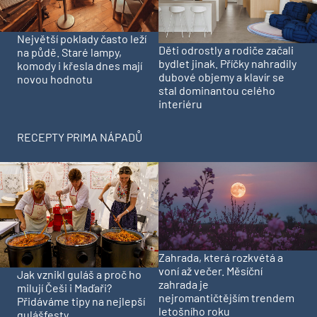
Největší poklady často leží
Děti odrostly a rodiče začali
na půdě. Staré lampy,
bydlet jinak. Příčky nahradily
komody i křesla dnes mají
dubové objemy a klavír se
novou hodnotu
stal dominantou celého
interiéru
RECEPTY PRIMA NÁPADŮ
Zahrada, která rozkvétá a
voní až večer. Měsíční
Jak vznikl guláš a proč ho
zahrada je
milují Češi i Maďaři?
nejromantičtějším trendem
Přidáváme tipy na nejlepší
letošního roku
gulášfesty