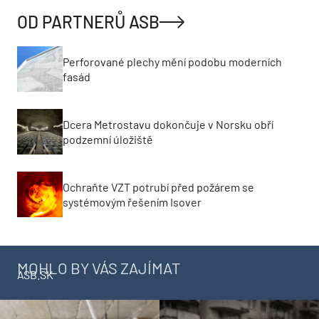
OD PARTNERŮ ASB
Perforované plechy mění podobu moderních
fasád
Dcera Metrostavu dokončuje v Norsku obří
podzemní úložiště
Ochraňte VZT potrubí před požárem se
systémovým řešením Isover
MOHLO BY VÁS ZAJÍMAT
ASB.SK