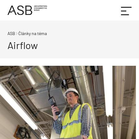
ASB
Články na téma
Airflow