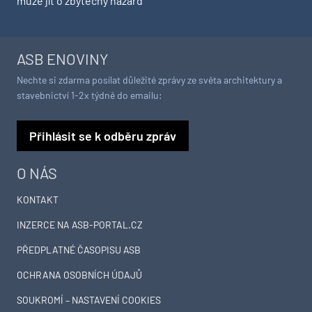
může jít o zbytečný hazard
ASB ENOVINY
Nechte si zdarma posílat důležité zprávy ze světa architektury a
stavebnictví 1-2x týdně do emailu:
Přihlásit se k odběru zpráv
O NÁS
KONTAKT
INZERCE NA ASB-PORTAL.CZ
PŘEDPLATNÉ ČASOPISU ASB
OCHRANA OSOBNÍCH ÚDAJŮ
SOUKROMÍ – NASTAVENÍ COOKIES