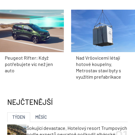
Peugeot Rifter: Když
Nad Vršovicemi létají
potřebujete víc než jen
hotové koupelny.
auto
Metrostav staví byty s
využitím prefabrikace
NEJČTENĚJŠÍ
TÝDEN
MĚSÍC
Šokující devastace. Hotelový resort Trumpových
podle expertů nevratně poškodil albánské