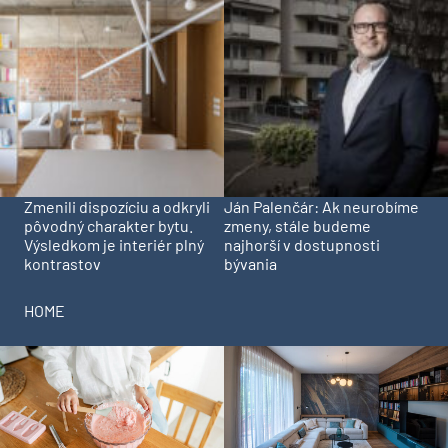
Zmenili dispozíciu a odkryli
Ján Palenčár: Ak neurobíme
pôvodný charakter bytu.
zmeny, stále budeme
Výsledkom je interiér plný
najhorší v dostupnosti
kontrastov
bývania
HOME