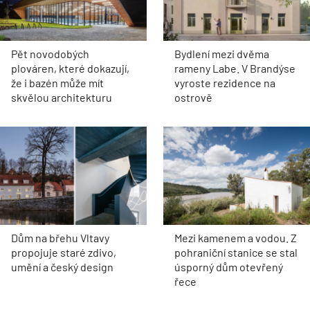
Pět novodobých
Bydlení mezi dvěma
plováren, které dokazují,
rameny Labe. V Brandýse
že i bazén může mít
vyroste rezidence na
skvělou architekturu
ostrově
Dům na břehu Vltavy
Mezi kamenem a vodou. Z
propojuje staré zdivo,
pohraniční stanice se stal
umění a český design
úsporný dům otevřený
řece