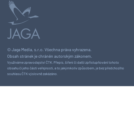
© Jaga Media, s.r.o. Všechna práva vyhrazena.
Obsah stránek je chráněn autorským zákonem.
Využíváme zpravodajství ČTK. Přepis, šíření či další zpřístupňování tohoto
obsahu či jeho části veřejnosti, a to jakýmkoliv způsobem, je bez předchozího
souhlasu ČTK výslovně zakázáno.