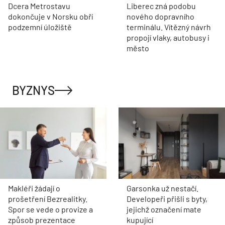
Dcera Metrostavu
Liberec zná podobu
dokončuje v Norsku obří
nového dopravního
podzemní úložiště
terminálu. Vítězný návrh
propojí vlaky, autobusy i
město
BYZNYS
Makléři žádají o
Garsonka už nestačí.
prošetření Bezrealitky.
Developeři přišli s byty,
Spor se vede o provize a
jejichž označení mate
způsob prezentace
kupující