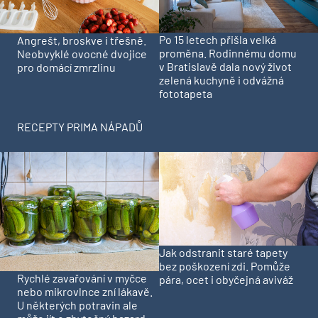
Po 15 letech přišla velká
Angrešt, broskve i třešně.
proměna. Rodinnému domu
Neobvyklé ovocné dvojice
v Bratislavě dala nový život
pro domácí zmrzlinu
zelená kuchyně i odvážná
fototapeta
RECEPTY PRIMA NÁPADŮ
Jak odstranit staré tapety
bez poškození zdi. Pomůže
Rychlé zavařování v myčce
pára, ocet i obyčejná aviváž
nebo mikrovlnce zní lákavě.
U některých potravin ale