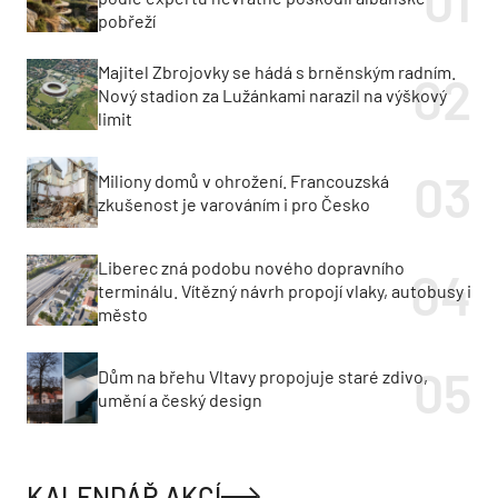
pobřeží
Majitel Zbrojovky se hádá s brněnským radním.
Nový stadion za Lužánkami narazil na výškový
limit
Miliony domů v ohrožení. Francouzská
zkušenost je varováním i pro Česko
Liberec zná podobu nového dopravního
terminálu. Vítězný návrh propojí vlaky, autobusy i
město
Dům na břehu Vltavy propojuje staré zdivo,
umění a český design
KALENDÁŘ AKCÍ