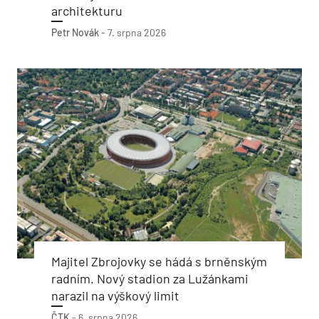
architekturu
Petr Novák
-
7. srpna 2026
Majitel Zbrojovky se hádá s brněnským
radním. Nový stadion za Lužánkami
narazil na výškový limit
ČTK
-
6. srpna 2026