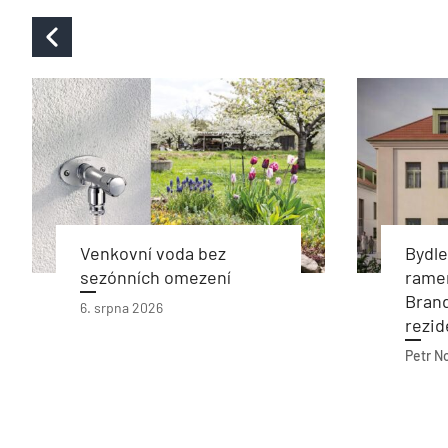
Venkovní voda bez
Bydl
sezónních omezení
rame
Bran
6. srpna 2026
rezid
Petr N