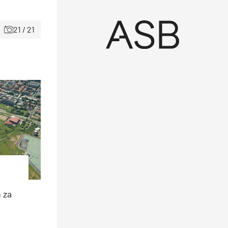
21 / 21
 za