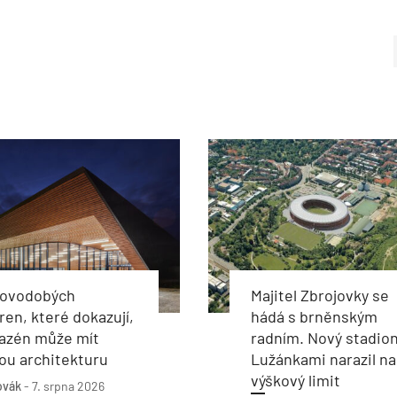
novodobých
Majitel Zbrojovky se
ren, které dokazují,
hádá s brněnským
bazén může mít
radním. Nový stadion
ou architekturu
Lužánkami narazil na
výškový limit
ovák
-
7. srpna 2026