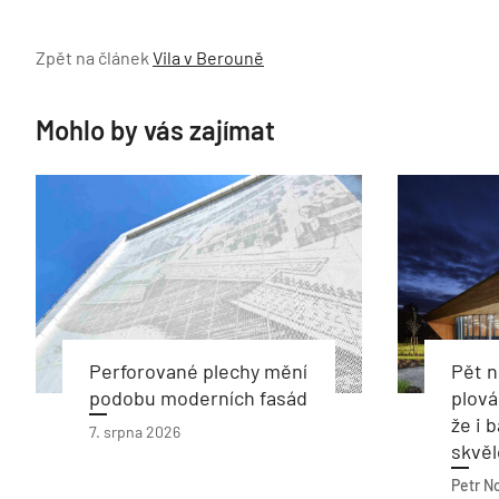
Zpět na článek
Vila v Berouně
Mohlo by vás zajímat
Perforované plechy mění
Pět 
podobu moderních fasád
plová
že i 
7. srpna 2026
skvěl
Petr N