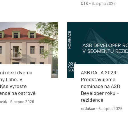
ČTK
-
6. srpna 2026
ení mezi dvěma
ASB GALA 2026:
ny Labe. V
Představujeme
dýse vyroste
nominace na ASB
ence na ostrově
Developer roku –
rezidence
ovák
-
6. srpna 2026
redakce
-
6. srpna 2026