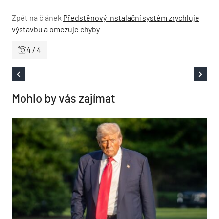
Zpět na článek
Předstěnový instalační systém zrychluje
výstavbu a omezuje chyby
4 / 4
Mohlo by vás zajímat