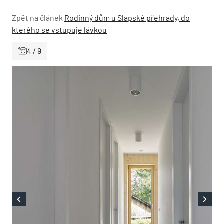
Zpět na článek
Rodinný dům u Slapské přehrady, do
kterého se vstupuje lávkou
4 / 9