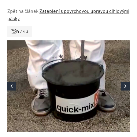
Zpět na článek
Zateplení s povrchovou úpravou cihlovými
pásky
4 / 43