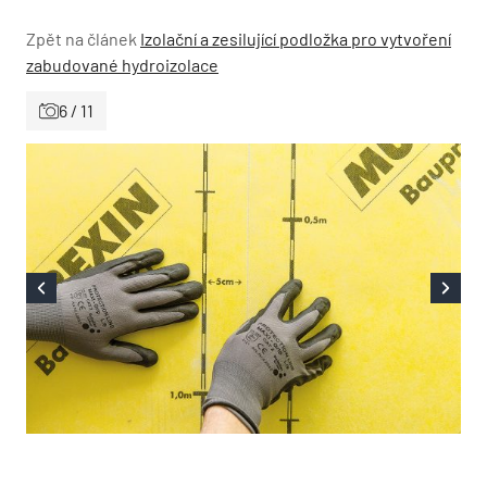
Zpět na článek
Izolační a zesilující podložka pro vytvoření
zabudované hydroizolace
6 / 11