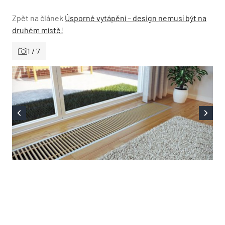
Zpět na článek
Úsporné vytápění – design nemusí být na
druhém místě!
1 / 7