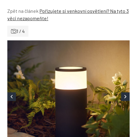
Zpět na článek
Pořizujete si venkovní osvětlení? Na tyto 3
věci nezapomeňte!
1 / 4