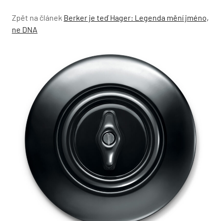
Zpět na článek
Berker je teď Hager: Legenda mění jméno,
ne DNA