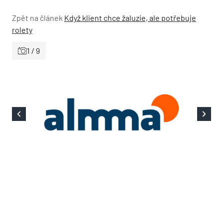
Zpět na článek
Když klient chce žaluzie, ale potřebuje
rolety
1 / 9