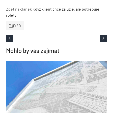
Zpět na článek
Když klient chce žaluzie, ale potřebuje
rolety
9 / 9
Mohlo by vás zajímat