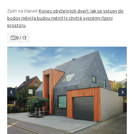
Zpět na článek
Konec obyčejných dveří: jak se vstupy do
budov mění (a budou měnit) v chytré systémy řízení
prostoru
9 / 13