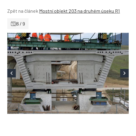
Zpět na článek
Mostní objekt 203 na druhém úseku R1
6 / 9