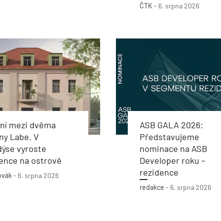
ČTK
-
6. srpna 2026
ení mezi dvěma
ASB GALA 2026:
ny Labe. V
Představujeme
dýse vyroste
nominace na ASB
ence na ostrově
Developer roku –
rezidence
ovák
-
6. srpna 2026
redakce
-
6. srpna 2026