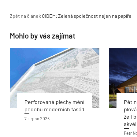
Zpět na článek
CIDEM: Zelená společnost nejen na papíře
Mohlo by vás zajímat
Perforované plechy mění
Pět 
podobu moderních fasád
plová
že i 
7. srpna 2026
skvěl
Petr N