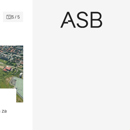
5 / 5
 za