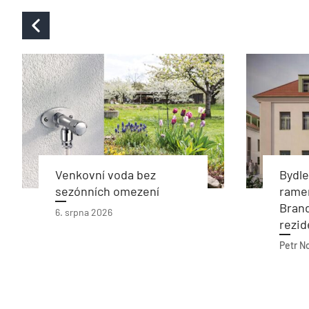
Venkovní voda bez
Bydl
sezónních omezení
rame
Bran
6. srpna 2026
rezid
Petr N