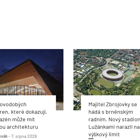
novodobých
Majitel Zbrojovky se
ren, které dokazují,
hádá s brněnským
bazén může mít
radním. Nový stadion
ou architekturu
Lužánkami narazil na
výškový limit
ovák
-
7. srpna 2026