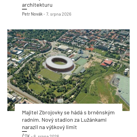
architekturu
Petr Novák
-
7. srpna 2026
Majitel Zbrojovky se hádá s brněnským
radním. Nový stadion za Lužánkami
narazil na výškový limit
ČTK
-
6. srpna 2026