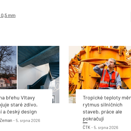
ž 0,5 mm
a břehu Vltavy
Tropické teploty měn
juje staré zdivo,
rytmus silničních
 a český design
staveb, práce ale
pokračují
 Zeman
-
5. srpna 2026
ČTK
-
5. srpna 2026