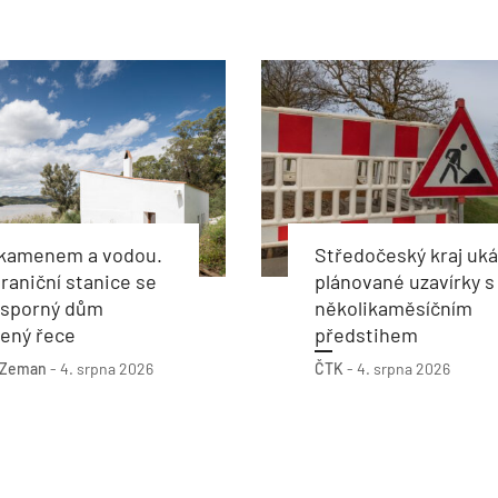
 kamenem a vodou.
Středočeský kraj uk
raniční stanice se
plánované uzavírky s
úsporný dům
několikaměsíčním
řený řece
předstihem
 Zeman
-
4. srpna 2026
ČTK
-
4. srpna 2026