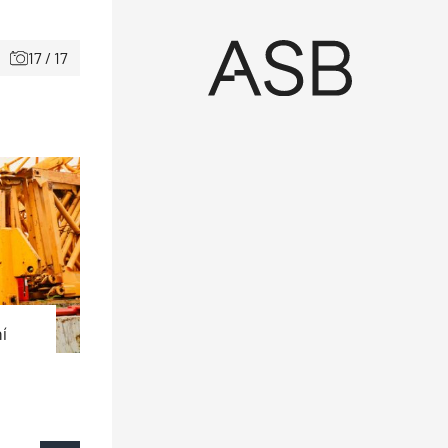
17 / 17
í