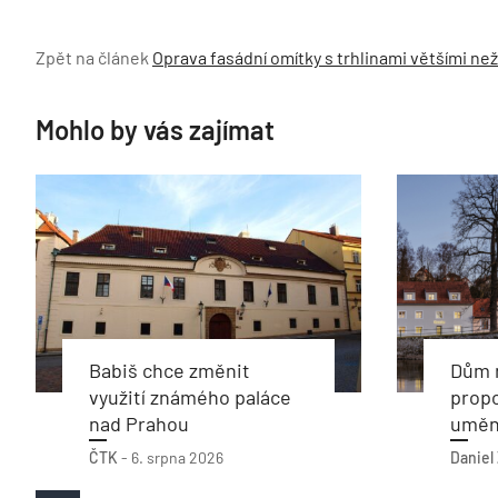
Zpět na článek
Oprava fasádní omítky s trhlinami většími ne
Mohlo by vás zajímat
Babiš chce změnit
Dům n
využití známého paláce
propo
nad Prahou
umění
ČTK
-
6. srpna 2026
Daniel