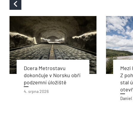
Dcera Metrostavu
Mezi
dokončuje v Norsku obří
Z poh
podzemní úložiště
stal 
otev
4. srpna 2026
Daniel