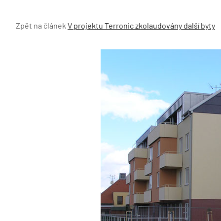
Zpět na článek
V projektu Terronic zkolaudovány další byty