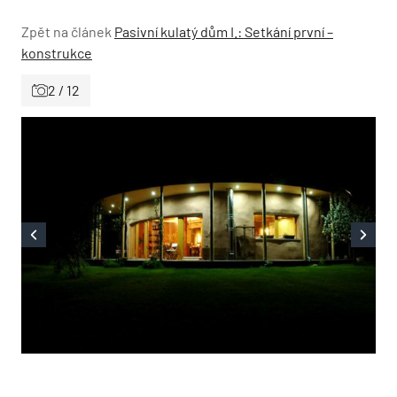
Zpět na článek
Pasivní kulatý dům I.: Setkání první –
konstrukce
2 / 12