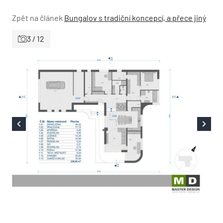
Zpět na článek
Bungalov s tradiční koncepcí, a přece jiný
3 / 12